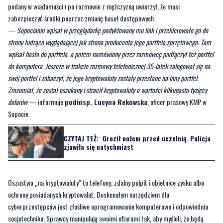
podany w wiadomości i po rozmowie z mężczyzną uwierzył, że musi
zabezpieczyć środki poprzez zmianę haseł dostępowych.
—
Sopocianin wpisał w przeglądarkę podyktowany mu link i przekierowało go do
strony łudząco wyglądającej jak strona producenta jego portfela sprzętowego. Tam
wpisał hasło do portfela, a potem namówiony przez rozmówcę podłączył też portfel
do komputera. Jeszcze w trakcie rozmowy telefonicznej 35-latek zalogował się na
swój portfel i zobaczył, że jego kryptowaluty zostały przesłane na inny portfel.
Zrozumiał, że został oszukany i stracił kryptowaluty o wartości kilkunastu tysięcy
dolarów
— informuje
podinsp. Lucyna Rekowska
, oficer prasowy KMP w
Sopocie
CZYTAJ TEŻ:
Groził nożem przed uczelnią. Policja
zjawiła się natychmiast
Oszustwa „na kryptowaluty” to telefony, zdalny pulpit i obietnice zysku albo
ochrony posiadanych kryptowalut. Doskonałym narzędziem dla
cyberprzestępców jest złośliwe oprogramowanie komputerowe i odpowiednia
socjotechnika. Sprawcy manipulują swoimi ofiarami tak, aby myśleli, że będą