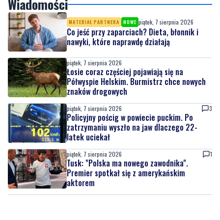
Wiadomości
piątek, 7 sierpnia 2026
MATERIAŁ PARTNERA
NOWE
Co jeść przy zaparciach? Dieta, błonnik i
nawyki, które naprawdę działają
piątek, 7 sierpnia 2026
Łosie coraz częściej pojawiają się na
Półwyspie Helskim. Burmistrz chce nowych
znaków drogowych
piątek, 7 sierpnia 2026
3
Policyjny pościg w powiecie puckim. Po
zatrzymaniu wyszło na jaw dlaczego 22-
latek uciekał
piątek, 7 sierpnia 2026
1
Tusk: "Polska ma nowego zawodnika".
Premier spotkał się z amerykańskim
aktorem