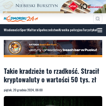
Wiadomości
Sport
Kultura
Społeczeństwo
Kronika policyjna
Turystyka
Fotoga
Takie kradzieże to rzadkość. Stracił
kryptowaluty o wartości 50 tys. zł
piątek, 20 grudnia 2024, 06:00