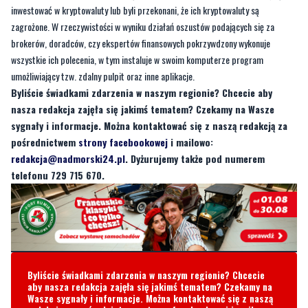
inwestować w kryptowaluty lub byli przekonani, że ich kryptowaluty są
zagrożone. W rzeczywistości w wyniku działań oszustów podających się za
brokerów, doradców, czy ekspertów finansowych pokrzywdzony wykonuje
wszystkie ich polecenia, w tym instaluje w swoim komputerze program
umożliwiający tzw. zdalny pulpit oraz inne aplikacje.
Byliście świadkami zdarzenia w naszym regionie? Chcecie aby
nasza redakcja zajęła się jakimś tematem? Czekamy na Wasze
sygnały i informacje. Można kontaktować się z naszą redakcją za
pośrednictwem
strony facebookowej
i mailowo:
redakcja@nadmorski24.pl
. Dyżurujemy także pod numerem
telefonu 729 715 670.
Byliście świadkami zdarzenia w naszym regionie? Chcecie
aby nasza redakcja zajęła się jakimś tematem? Czekamy na
Wasze sygnały i informacje. Można kontaktować się z naszą