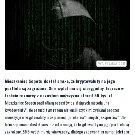
FOT. PIXABAY.COM
Mieszkaniec Sopotu dostał sms-a, że kryptowaluty na jego
portfelu są zagrożone. Sms wydał mu się wiarygodny. Jeszcze w
trakcie rozmowy z oszustem mężczyzna stracił 50 tys. zł.
Mieszkaniec Sopotu padł ofiarą oszustów działających metodą „na
kryptowaluty”, ale oszuści tym razem nie kusili szybkimi zyskami poprzez
inwestycję w kryptowaluty oraz pomocą „brokerów” i innych „ekspertów”. 35-
letni sopocianin dostał sms-a z informacją, że kryptowaluty na jego portfelu są
zagrożone. SMS wydał mu się wiarygodny, dlatego zadzwonił na numer telefonu