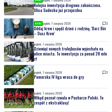
piątek, 7 sierpnia 2026
NOWE
Kolejna inwestycja drogowa zakończona.
Ulica Sudecka już przejezdna
piątek, 7 sierpnia 2026
2
NOWE
Oddaj krew i spędź dzień z rodziną. 'Darz Bór
– Dasz Krew'
piątek, 7 sierpnia 2026
Dziewięć nowych trolejbusów wyjechało na
ulice miasta. To inwestycja za ponad 28 mln
zł
piątek, 7 sierpnia 2026
2
Pomorska IV liga wraca do gry
piątek, 7 sierpnia 2026
Wikęd poznał rywala w Pucharze Polski. To
zespół z ekstraklasy!