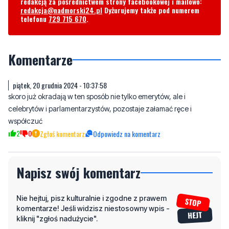
redakcją za pośrednictwem strony facebookowej i mailowo:
redakcja@nadmorski24.pl
Dyżurujemy także pod numerem
telefonu
729 715 670
.
Komentarze
piątek, 20 grudnia 2024 - 10:37:58
skoro już okradają w ten sposób nie tylko emerytów, ale i
celebrytów i parlamentarzystów, pozostaje załamać ręce i
współczuć
2
0
Zgłoś komentarz
Odpowiedz na komentarz
Napisz swój komentarz
Nie hejtuj, pisz kulturalnie i zgodne z prawem
komentarze! Jeśli widzisz niestosowny wpis -
kliknij "zgłoś nadużycie".