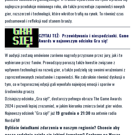
wydarzenia wzbudziły kontrowersje.
The Game Awards
to coroczna gala, która stała się jednym z najważniejszych
punktów kalendarza gamingowego. W trakcie wydarzenia nie tylko wyróżnia się
najlepsze produkcje minionego roku, ale także prezentuje zapowiedzi nowych
gier, rozszerzeń i technologii, które wkrótce trafią na rynek. To również czas
podsumowań i refleksji nad stanem branży.
CZYTAJ TEŻ:
Przewidywania i niespodzianki. Game
Awards w najnowszym odcinku Gra się!
W audycji zostaną omówione zarówno nagrody przyznane przez jury, jak i te
wybierane przez fanów. Prowadzący poruszą także kwestie związane z
wpływem technologii na rozwój gier, a także podzielą się swoimi wrażeniami z
zaprezentowanych zwiastunów i zapowiedzi. Nie zabraknie również dyskusji o
tym, co w tegorocznej edycji gali wywołało najwięcej emocji i sporów w
środowisku graczy.
Dzisiejszy odcinka „Gra się!”, dostarczy pełnego obrazu The Game Awards
2024 i pozwoli lepiej zrozumieć, w jakim kierunku zmierza świat gier wideo.
Najnowszy odcinek "Gra się!" już
19 grudnia o 21:30
na antenie radia