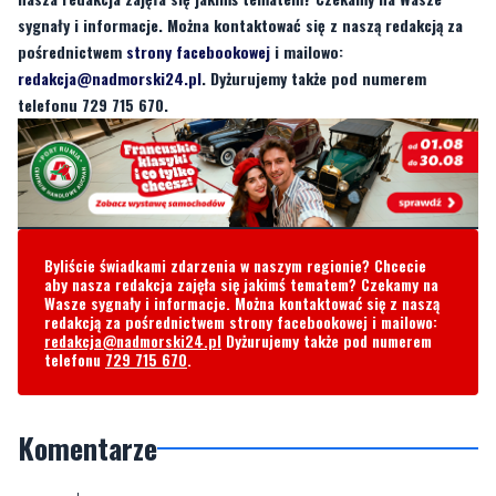
NordaFM!
Byliście świadkami zdarzenia w naszym regionie? Chcecie aby
nasza redakcja zajęła się jakimś tematem? Czekamy na Wasze
sygnały i informacje. Można kontaktować się z naszą redakcją za
pośrednictwem
strony facebookowej
i mailowo:
redakcja@nadmorski24.pl
. Dyżurujemy także pod numerem
telefonu 729 715 670.
Byliście świadkami zdarzenia w naszym regionie? Chcecie
aby nasza redakcja zajęła się jakimś tematem? Czekamy na
Wasze sygnały i informacje. Można kontaktować się z naszą
redakcją za pośrednictwem strony facebookowej i mailowo:
redakcja@nadmorski24.pl
Dyżurujemy także pod numerem
telefonu
729 715 670
.