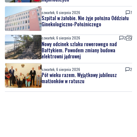
czwartek, 6 sierpnia 2026
4
Urodziny Biura Obsługi Klienta w Pucku. Były
promocje, porady i atrakcje dla
najmłodszych
czwartek, 6 sierpnia 2026
7
Szpital w żałobie. Nie żyje położna Oddziału
Ginekologiczno-Położniczego
czwartek, 6 sierpnia 2026
2
Nowy odcinek szlaku rowerowego nad
Bałtykiem. Powodem zmiany budowa
elektrowni jądrowej
czwartek, 6 sierpnia 2026
2
Pół wieku razem. Wyjątkowy jubileusz
małżonków w ratuszu