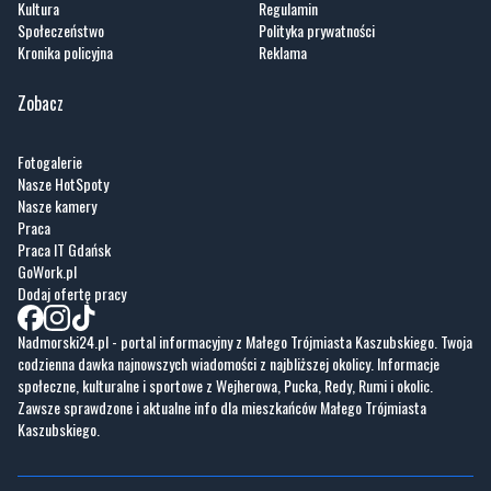
Wiadomości
O portalu
Sport
Kontakt
Kultura
Regulamin
Społeczeństwo
Polityka prywatności
Kronika policyjna
Reklama
Zobacz
Fotogalerie
Nasze HotSpoty
Nasze kamery
Praca
Praca IT Gdańsk
GoWork.pl
Dodaj ofertę pracy
Nadmorski24.pl - portal informacyjny z Małego Trójmiasta Kaszubskiego. Twoja
codzienna dawka najnowszych wiadomości z najbliższej okolicy. Informacje
społeczne, kulturalne i sportowe z Wejherowa, Pucka, Redy, Rumi i okolic.
Zawsze sprawdzone i aktualne info dla mieszkańców Małego Trójmiasta