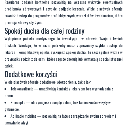
promują zdrowy styl życia.
Spokój ducha dla całej rodziny
Wykupienie pakietu medycznego to inwestycja w zdrowie Twoje i Twoich
bliskich. Wiedząc, że w razie potrzeby masz zapewniony szybki dostęp do
lekarza i kompleksowej opieki, zyskujesz spokój ducha. To szczególnie ważne w
przypadku rodzin z dziećmi, które często chorują lub wymagają specjalistycznej
opieki.
Dodatkowe korzyści
Wiele placówek oferuje dodatkowe udogodnienia, takie jak:
Telekonsultacje — umożliwiają kontakt z lekarzem bez wychodzenia z
domu.
E-recepta — otrzymujesz receptę online, bez konieczności wizyty w
gabinecie.
Aplikacje mobilne — pozwalają na łatwe zarządzanie swoim zdrowiem i
umawianie wizyt.
Podsumowanie
Szybki dostęp do specjalistów, kompleksowa opieka, oszczędność czasu i
pieniędzy, komfort, profilaktyka oraz indywidualne podejście to tylko niektóre z