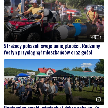
4
Strażacy pokazali swoje umiejętności. Rodzinny
festyn przyciągnął mieszkańców oraz gości
Regionalne smaki, uśmiechu i dobra zabawa. Za
nami Dzień Kaszubskiego Ogórka
Wiadomości