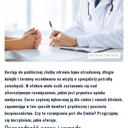
MATERIAŁ PARTNERA
Dostęp do publicznej służby zdrowia bywa utrudniony, długie
kolejki i terminy oczekiwania na wizytę u specjalisty potrafią
zniechęcić. W efekcie wiele osób zastanawia się nad
alternatywnym rozwiązaniem, jakim jest prywatna opieka
medyczna. Coraz częściej wybieramy ją dla siebie i swoich bliskich,
zapewniając w ten sposób komfort psychiczny i poczucie
bezpieczeństwa. Czy to rozwiązanie jest dla Ciebie? Przyjrzyjmy
się korzyściom, jakie oferuje.
Oszczędność czasu i wygoda
Zapomnij o długich kolejkach i wielotygodniowym oczekiwaniu na wizytę u
specjalisty. Prywatna opieka medyczna to przede wszystkim szybki dostęp do