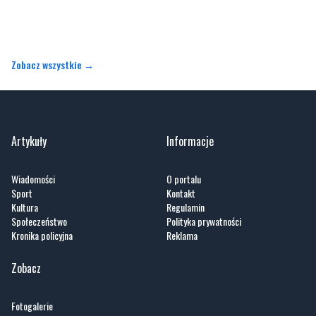
Zobacz wszystkie →
Artykuły
Informacje
Wiadomości
O portalu
Sport
Kontakt
Kultura
Regulamin
Społeczeństwo
Polityka prywatności
Kronika policyjna
Reklama
Zobacz
Fotogalerie
Nasze HotSpoty
Nasze kamery
Praca
Praca IT Gdańsk