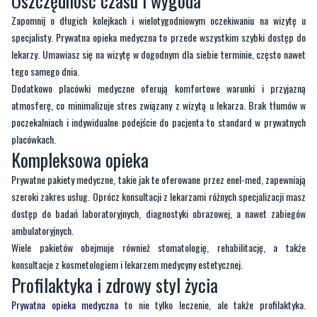
lekarzy. Umawiasz się na wizytę w dogodnym dla siebie terminie, często nawet
tego samego dnia.
Dodatkowo placówki medyczne oferują komfortowe warunki i przyjazną
atmosferę, co minimalizuje stres związany z wizytą u lekarza. Brak tłumów w
poczekalniach i indywidualne podejście do pacjenta to standard w prywatnych
placówkach.
Kompleksowa opieka
Prywatne pakiety medyczne, takie jak te oferowane przez enel-med, zapewniają
szeroki zakres usług. Oprócz konsultacji z lekarzami różnych specjalizacji masz
dostęp do badań laboratoryjnych, diagnostyki obrazowej, a nawet zabiegów
ambulatoryjnych.
Wiele pakietów obejmuje również stomatologię, rehabilitację, a także
konsultacje z kosmetologiem i lekarzem medycyny estetycznej.
Profilaktyka i zdrowy styl życia
Prywatna opieka medyczna
to nie tylko leczenie, ale także profilaktyka.
Regularne badania kontrolne pozwalają na wczesne wykrycie ewentualnych
problemów zdrowotnych i szybkie podjęcie leczenia. Wiele placówek oferuje
również dostęp do programów profilaktycznych, warsztatów i webinariów, które