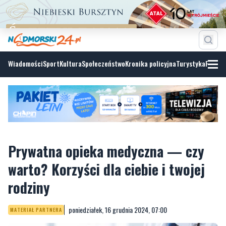
Wiadomości
Sport
Kultura
Społeczeństwo
Kronika policyjna
Turystyka
Fotoga
Prywatna opieka medyczna — czy
warto? Korzyści dla ciebie i twojej
rodziny
poniedziałek, 16 grudnia 2024, 07:00
MATERIAŁ PARTNERA