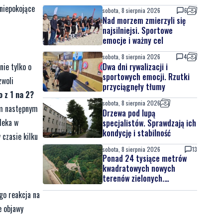
 niepokojące
sobota, 8 sierpnia 2026
6
Nad morzem zmierzyli się
najsilniejsi. Sportowe
emocje i ważny cel
sobota, 8 sierpnia 2026
4
nie tylko o
Dwa dni rywalizacji i
sportowych emocji. Rzutki
zwoli
przyciągnęły tłumy
 z 1 na 2?
sobota, 8 sierpnia 2026
em następnym
Drzewa pod lupą
leka w
specjalistów. Sprawdzają ich
kondycję i stabilność
czasie kilku
sobota, 8 sierpnia 2026
13
Ponad 24 tysiące metrów
kwadratowych nowych
terenów zielonych.
Powstanie nowa przestrzeń
go reakcja na
do wypoczynku
e objawy