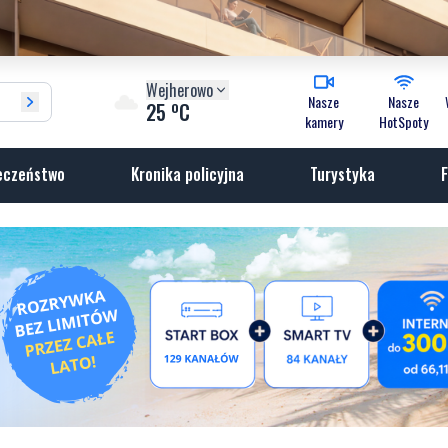
Wejherowo
Nasze
Nasze
o
25
C
kamery
HotSpoty
eczeństwo
Kronika policyjna
Turystyka
F