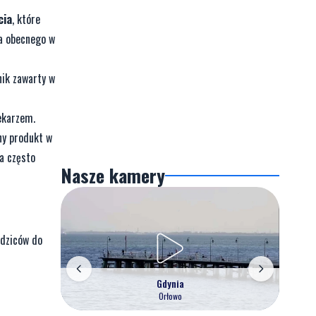
cia
, które
ka obecnego w
nik zawarty w
lekarzem.
ny produkt w
a często
Nasze kamery
odziców do
Gdynia
Orłowo