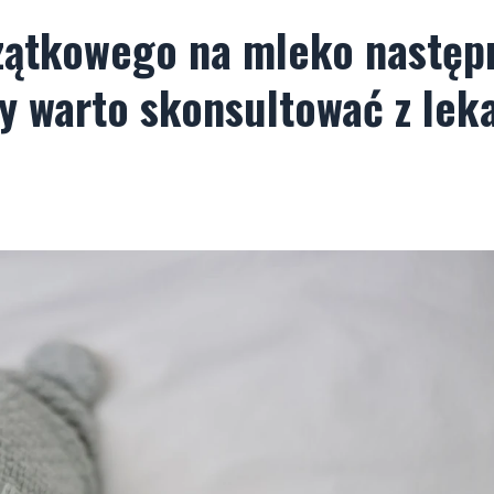
czątkowego na mleko następ
wy warto skonsultować z lek