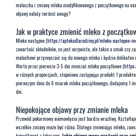
maluszka i zmiany mleka modyfikowanego z początkowego na nastę
objawy należy zwrócić uwagę?
Jak w praktyce zmienić mleko z początko
Mleko następne (
https://aptekadlarodziny.pl/mleko-nastepne-m
zawartość składników, co jest oczywiste, ale także o smak czy 
maluchowi przyzwyczaić się do nowego mleka i będzie delikatna
Warto przez pierwsze 3-5 dni mieszać mleko początkowe (
https
w różnych proporcjach, stopniowo zastępując produkt 1 produkte
pierwszym dniu do 6 miarek mleka początkowego, dodajemy 1 mia
dni.
Niepokojące objawy przy zmianie mleka
Przewód pokarmowy niemowlęcia jest bardzo wrażliwy. Kształtuje
wszelkie zmiany może być różna. Dlatego zmieniając mleko, zaws
konsultować z lekarzem.
Jakie objawy mogą wystąpić przy zm