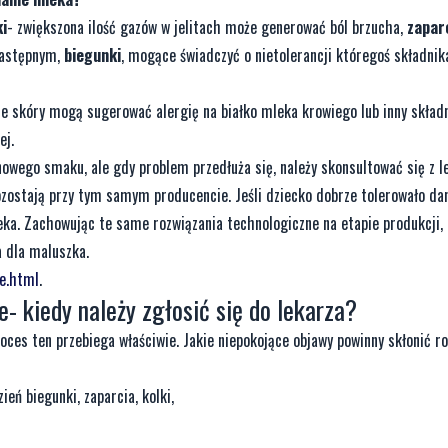
i
- zwiększona
ilość gazów w jelitach może generować ból brzucha,
zapar
następnym,
biegunki
, mogące świadczyć o nietolerancji któregoś składni
ie skóry mogą sugerować alergię na białko mleka krowiego lub inny skład
ej.
nowego smaku, ale gdy problem przedłuża się, należy skonsultować się z 
zostają przy tym samym producencie. Jeśli dziecko dobrze tolerowało da
eka. Zachowując te same rozwiązania technologiczne na etapie produkcji, 
a dla maluszka.
e.html
.
 kiedy należy zgłosić się do lekarza?
ces ten przebiega właściwie. Jakie niepokojące objawy powinny skłonić r
eń biegunki, zaparcia, kolki,