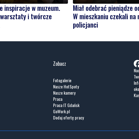
e inspiracje w muzeum.
Miał odebrać pieniądze od
warsztaty i twórcze
W mieszkaniu czekali na 
a
policjanci
Zobacz
Nad
Two
Fotogalerie
Inf
Nasze HotSpoty
oko
Nasze kamery
Ka
Praca
Praca IT Gdańsk
GoWork.pl
Dodaj ofertę pracy