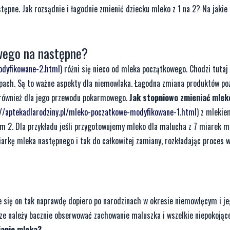
pne. Jak rozsądnie i łagodnie zmienić dziecku mleko z 1 na 2? Na jakie
wego na następne?
odyfikowane-2.html
) różni się nieco od mleka początkowego. Chodzi tutaj 
zapach. Są to ważne aspekty dla niemowlaka. Łagodna zmiana produktów po
 również dla jego przewodu pokarmowego.
Jak stopniowo zmieniać mleko
://aptekadlarodziny.pl/mleko-poczatkowe-modyfikowane-1.html
) z mleki
m 2. Dla przykładu jeśli przygotowujemy mleko dla malucha z 7 miarek m
rkę mleka następnego i tak do całkowitej zamiany, rozkładając proces w 
 się on tak naprawdę dopiero po narodzinach w okresie niemowlęcym i je
ze należy bacznie obserwować zachowanie maluszka i wszelkie niepokojąc
ianie mleka?