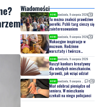
ne?
Wiadomości
niedziela, 9 sierpnia 2026
NOWE
arzem
Tu można znaleźć prawdziwe
perełki. Pchli targ cieszy się
zainteresowaniem
niedziela, 9 sierpnia 2026
NOWE
Wakacyjne inspiracje w
muzeum. Rodzinne
warsztaty i twórcze
spotkania
niedziela, 9 sierpnia 2026
NOWE
Ruszył konkurs kreatywny
dla młodych mieszkańców.
Sprawdź, jak wziąć udział
niedziela, 9 sierpnia 2026
7
NOWE
Miał odebrać pieniądze od
seniora. W mieszkaniu
czekali na niego policjanci