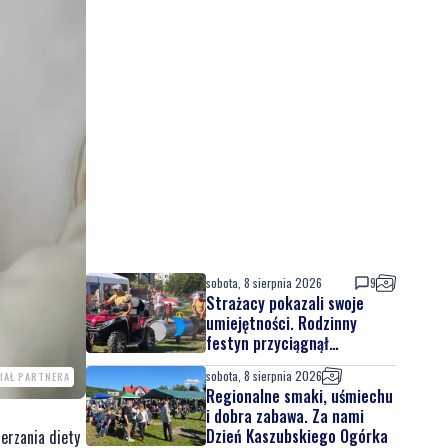
sobota, 8 sierpnia 2026
9
Strażacy pokazali swoje
umiejętności. Rodzinny
festyn przyciągnął
mieszkańców oraz gości
sobota, 8 sierpnia 2026
IAŁ PARTNERA
Regionalne smaki, uśmiechu
i dobra zabawa. Za nami
Dzień Kaszubskiego Ogórka
erzania diety