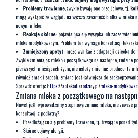
Problemy trawienne
, zwykle bywają one przejściowe, tj.
kolk
mogą wystąpić ze względu na wyższą zawartość białka w mleku 
nowym mleku.
Reakcje skórne-
pojawiająca się wysypka lub zaczerwienien
mleku modyfikowanym. Problem ten wymaga konsultacji lekarski
Zmniejszony apetyt-
może wynikać z adaptacji dziecka do 
Zwykle zmieniając mleko z początkowego na następne, rodzice po
pierwszych miesiącach życia, nie należy zmieniać producenta ml
również smak i zapach, zmiana jest łatwiejsza do zaakceptowani
Sprawdź ofertę:
https://aptekadlarodziny.pl/mleko-modyfikowan
Zmiana mleka z początkowego na następne-
Nawet jeśli wprowadzamy stopniową zmianę mleka, nie zawsze pro
konsultacji z pediatrą?
Przedłużające się problemy trawienne, tj. trwające ponad tydzi
Skórne objawy alergii,