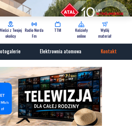
Wieści z Twojej
Radio Norda
TTM
Kościoły
Wyślij
okolicy
Fm
online
materiał
otogalerie
Elektrownia atomowa
Kontakt