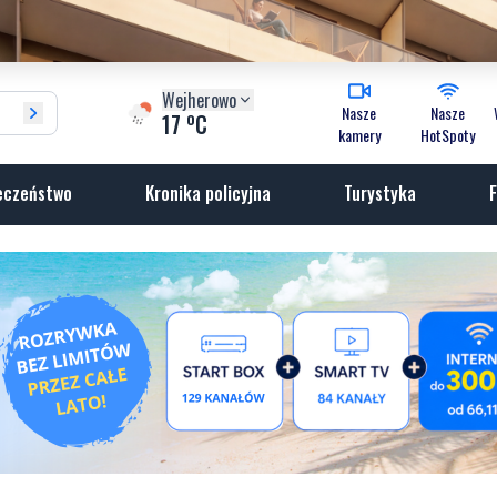
Wejherowo
Nasze
Nasze
o
17
C
kamery
HotSpoty
eczeństwo
Kronika policyjna
Turystyka
F