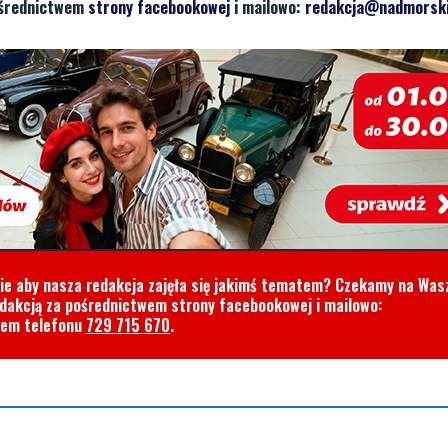
pośrednictwem
strony facebookowej
i mailowo:
redakcja@nadmorski
cie aby nasza redakcja zajęła się jakimś tematem? Czekamy na Was
edakcją za pośrednictwem strony facebookowej i mailowo:
rem telefonu
729 715 670
.