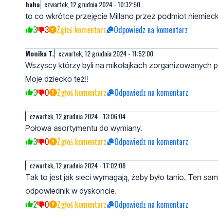
haha
czwartek, 12 grudnia 2024 - 10:32:50
to co wkrótce przejęcie Millano przez podmiot niemieck
3
3
Zgłoś komentarz
Odpowiedz na komentarz
Monika T.
czwartek, 12 grudnia 2024 - 11:52:00
Wszyscy którzy byli na mikołajkach zorganizowanych pr
Moje dziecko też!!
3
0
Zgłoś komentarz
Odpowiedz na komentarz
czwartek, 12 grudnia 2024 - 13:06:04
Połowa asortymentu do wymiany.
3
0
Zgłoś komentarz
Odpowiedz na komentarz
czwartek, 12 grudnia 2024 - 17:02:08
Tak to jest jak sieci wymagają, żeby było tanio. Ten s
odpowiednik w dyskoncie.
2
0
Zgłoś komentarz
Odpowiedz na komentarz