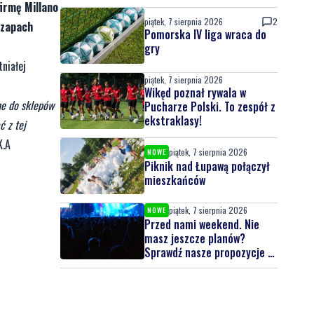
mln zł
irmę Millano
piątek, 7 sierpnia 2026
2
 zapach
Pomorska IV liga wraca do
gry
tniałej
piątek, 7 sierpnia 2026
Wikęd poznał rywala w
ne do sklepów
Pucharze Polski. To zespół z
ekstraklasy!
ć z tej
K.A
piątek, 7 sierpnia 2026
NOWE
Piknik nad Łupawą połączył
mieszkańców
piątek, 7 sierpnia 2026
NOWE
Przed nami weekend. Nie
masz jeszcze planów?
Sprawdź nasze propozycje w
powiecie wejherowskim i
puckim