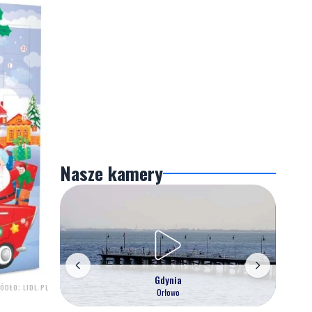
Nasze kamery
Gdynia
ÓDŁO: LIDL.PL
Orłowo