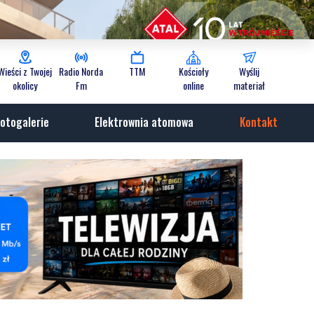
Wieści z Twojej
Radio Norda
TTM
Kościoły
Wyślij
okolicy
Fm
online
materiał
otogalerie
Elektrownia atomowa
Kontakt