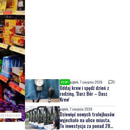
piątek, 7 sierpnia 2026
2
NOWE
Oddaj krew i spędź dzień z
rodziną. 'Darz Bór – Dasz
Krew'
piątek, 7 sierpnia 2026
Dziewięć nowych trolejbusów
ILUSTRACYJNE)
wyjechało na ulice miasta.
To inwestycja za ponad 28