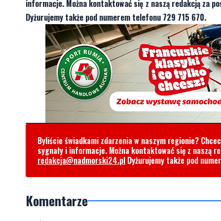
informacje. Można kontaktować się z naszą redakcją za 
Dyżurujemy także pod numerem telefonu 729 715 670.
Byliście świadkami zdarzenia w naszym regionie? Chce
sygnały i informacje. Można kontaktować się z naszą r
redakcja@nadmorski24.pl
Dyżurujemy także pod nume
Komentarze