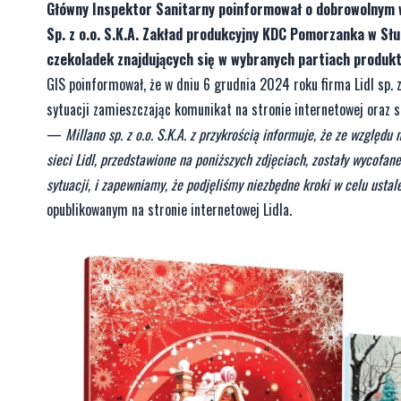
Główny Inspektor Sanitarny poinformował o dobrowolnym 
Sp. z o.o. S.K.A. Zakład produkcyjny KDC Pomorzanka w Sł
czekoladek znajdujących się w wybranych partiach produkt
GIS poinformował, że w dniu 6 grudnia 2024 roku firma Lidl sp. z 
sytuacji zamieszczając komunikat na stronie internetowej oraz s
—
Millano sp. z o.o. S.K.A. z przykrością informuje, że ze wzglę
sieci Lidl, przedstawione na poniższych zdjęciach, zostały wycofan
sytuacji, i zapewniamy, że podjęliśmy niezbędne kroki w celu usta
opublikowanym na stronie internetowej Lidla.