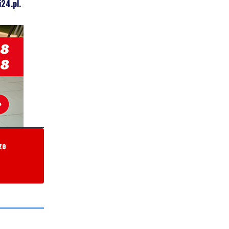
24.pl
.
ze