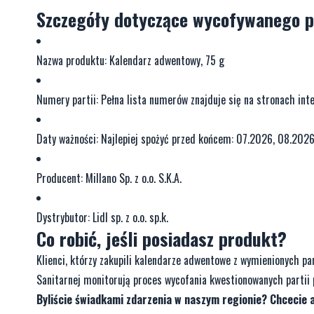
Szczegóły dotyczące wycofywanego p
Nazwa produktu: Kalendarz adwentowy, 75 g
Numery partii: Pełna lista numerów znajduje się na stronach int
Daty ważności: Najlepiej spożyć przed końcem: 07.2026, 08.202
Producent: Millano Sp. z o.o. S.K.A.
Dystrybutor: Lidl sp. z o.o. sp.k.
Co robić, jeśli posiadasz produkt?
Klienci, którzy zakupili kalendarze adwentowe z wymienionych pa
Sanitarnej monitorują proces wycofania kwestionowanych partii 
Byliście świadkami zdarzenia w naszym regionie? Chcecie 