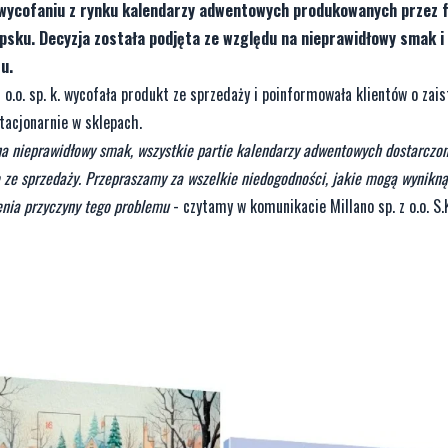
wycofaniu z rynku kalendarzy adwentowych produkowanych przez f
upsku. Decyzja została podjęta ze względu na nieprawidłowy smak i
u.
o.o. sp. k. wycofała produkt ze sprzedaży i poinformowała klientów o zais
tacjonarnie w sklepach.
du na nieprawidłowy smak, wszystkie partie kalendarzy adwentowych dostarczo
e ze sprzedaży. Przepraszamy za wszelkie niedogodności, jakie mogą wynikną
lenia przyczyny tego problemu
- czytamy w komunikacie Millano sp. z o.o. S.