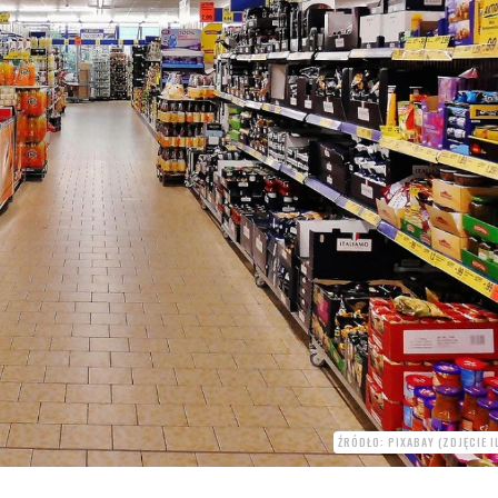
ŹRÓDŁO: PIXABAY (ZDJĘCIE 