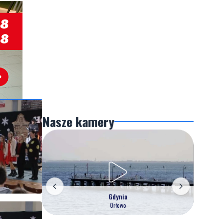
Nasze kamery
Gdynia
Orłowo