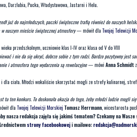
wa, Darzlubia, Pucka, Władysławowa, Jastarni i Helu.
zedł już do najmłodszych, paczki świąteczne trafią również do naszych helsk
a w naszym mieście świątecznej atmosfery
— mówił dla
Twojej Telewizji M
wieku przedszkolnym, uczniowie klas I-IV oraz klasa od V do VIII
śpiewać i nie da się ukryć, dobrze sobie z tym radzi. Bardzo pozytywny jest s
wanie i atmosfera tego wydarzenia są rewelacyjne
— mówi
Anna Schmidt
z
 dla ciała. Młodzi wokaliście skorzystać mogli ze strefy kulinarnej, stref
st tu ten konkurs. To doskonała okazja do tego, żeby młodzi ludzie mogli się
wił dla
Twojej Telewizji Morskiej
Tomasz Herrmann
, wicestarosta puc
aby nasza redakcja zajęła się jakimś tematem? Czekamy na Wasze 
pośrednictwem
strony facebookowej
i mailowo:
redakcja@nadmorski