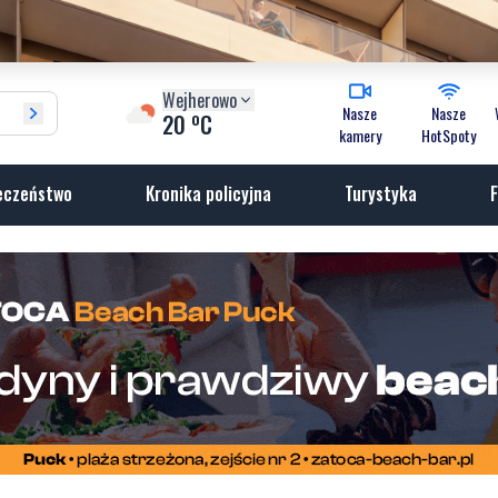
Wejherowo
Nasze
Nasze
o
20
C
kamery
HotSpoty
eczeństwo
Kronika policyjna
Turystyka
F