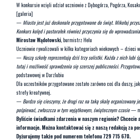
W konkursie wzięli udział uczniowie z Dębogórza, Pogórza, Kosako
[galeria]
—
Miasto jest już doskonale przygotowane do świąt. Mikołaj przys
Konkurs kolęd i pastorałek również przyczynia się do wprowadzani
Mirosław Wądołowski
, burmistrz Helu
Uczniowie rywalizowali w kilku kategoriach wiekowych – dzieci w 
—
Naszą szkołę reprezentują dziś trzy solistki. Każda z nich lubi 
tutaj i możliwość sprawdzenia się szerszej publiczności. Przygoto
podstawowej w Darzlubiu
Dla uczestników przygotowane zostało zarówno coś dla duszy, jak i
strefy kreatywnej.
—
Bardzo się cieszymy, że drugi raz na taką skalę organizowany je
pośpiewać, zwłaszcza w tym wyjątkowym, świątecznym czasie
— mó
Byliście świadkami zdarzenia w naszym regionie? Chcecie 
informacje. Można kontaktować się z naszą redakcją za 
Dyżurujemy także pod numerem telefonu 729 715 670.