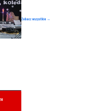
Zobacz wszystkie →
ze