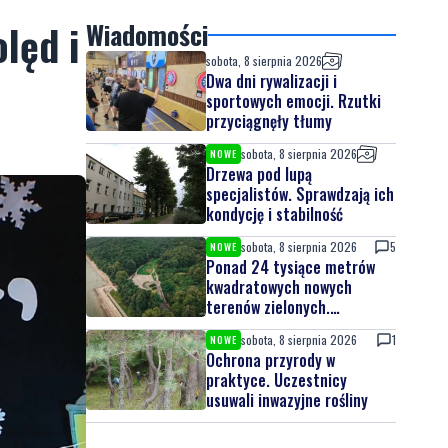
lęd i
Wiadomości
sobota, 8 sierpnia 2026
Dwa dni rywalizacji i
sportowych emocji. Rzutki
przyciągnęły tłumy
sobota, 8 sierpnia 2026
NOWE
Drzewa pod lupą
specjalistów. Sprawdzają ich
kondycję i stabilność
sobota, 8 sierpnia 2026
5
NOWE
Ponad 24 tysiące metrów
kwadratowych nowych
terenów zielonych.
Powstanie nowa przestrzeń
sobota, 8 sierpnia 2026
1
NOWE
do wypoczynku
Ochrona przyrody w
praktyce. Uczestnicy
usuwali inwazyjne rośliny