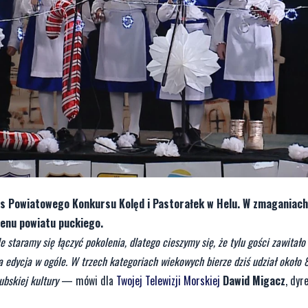
as Powiatowego Konkursu Kolęd i Pastorałek w Helu. W zmaganiach
renu powiatu puckiego.
e staramy się łączyć pokolenia, dlatego cieszymy się, że tylu gości zawitało 
ta edycja w ogóle. W trzech kategoriach wiekowych bierze dziś udział około 
ubskiej kultury
— mówi dla
Twojej Telewizji Morskiej
Dawid Migacz
, dyr