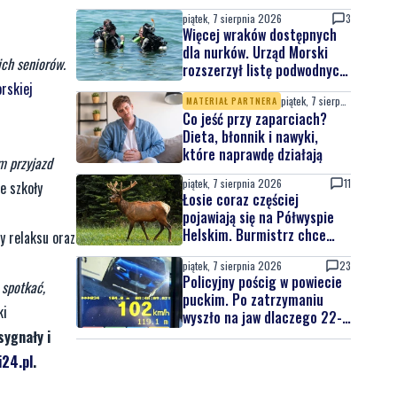
na jubileuszowej edycji
piątek, 7 sierpnia 2026
3
Więcej wraków dostępnych
dla nurków. Urząd Morski
ich seniorów.
rozszerzył listę podwodnych
atrakcji
orskiej
piątek, 7 sierpnia 2026
MATERIAŁ PARTNERA
Co jeść przy zaparciach?
Dieta, błonnik i nawyki,
które naprawdę działają
am przyjazd
piątek, 7 sierpnia 2026
11
e szkoły
Łosie coraz częściej
pojawiają się na Półwyspie
Helskim. Burmistrz chce
y relaksu oraz
nowych znaków drogowych
piątek, 7 sierpnia 2026
23
Policyjny pościg w powiecie
 spotkać,
puckim. Po zatrzymaniu
ki
wyszło na jaw dlaczego 22-
latek uciekał
sygnały i
24.pl
.