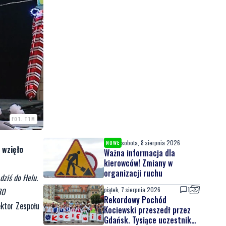
FOT. TTM
sobota, 8 sierpnia 2026
NOWE
 wzięło
Ważna informacja dla
kierowców! Zmiany w
organizacji ruchu
dziś do Helu.
piątek, 7 sierpnia 2026
1
80
Rekordowy Pochód
ektor Zespołu
Kociewski przeszedł przez
Gdańsk. Tysiące uczestników