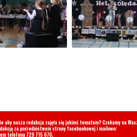
cie aby nasza redakcja zajęła się jakimś tematem? Czekamy na Was
edakcją za pośrednictwem strony facebookowej i mailowo:
rem telefonu
729 715 670
.