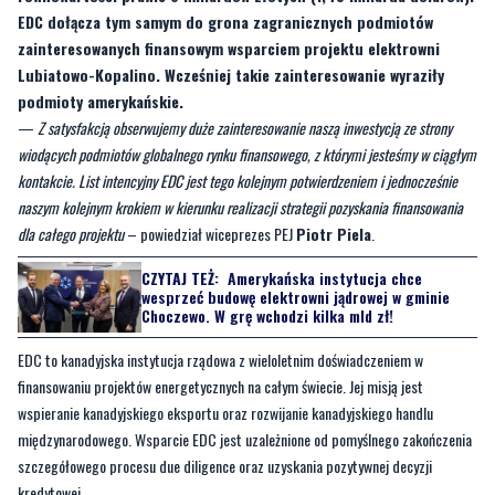
EDC dołącza tym samym do grona zagranicznych podmiotów
zainteresowanych finansowym wsparciem projektu elektrowni
Lubiatowo-Kopalino. Wcześniej takie zainteresowanie wyraziły
podmioty amerykańskie.
—
Z satysfakcją obserwujemy duże zainteresowanie naszą inwestycją ze strony
wiodących podmiotów globalnego rynku finansowego, z którymi jesteśmy w ciągłym
kontakcie. List intencyjny EDC jest tego kolejnym potwierdzeniem i jednocześnie
naszym kolejnym krokiem w kierunku realizacji strategii pozyskania finansowania
dla całego projektu
– powiedział wiceprezes PEJ
Piotr Piela
.
CZYTAJ TEŻ:
Amerykańska instytucja chce
wesprzeć budowę elektrowni jądrowej w gminie
Choczewo. W grę wchodzi kilka mld zł!
EDC to kanadyjska instytucja rządowa z wieloletnim doświadczeniem w
finansowaniu projektów energetycznych na całym świecie. Jej misją jest
wspieranie kanadyjskiego eksportu oraz rozwijanie kanadyjskiego handlu
międzynarodowego. Wsparcie EDC jest uzależnione od pomyślnego zakończenia
szczegółowego procesu due diligence oraz uzyskania pozytywnej decyzji
kredytowej.