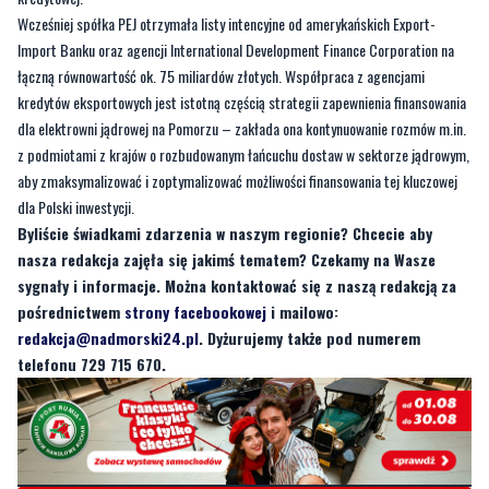
Wcześniej spółka PEJ otrzymała listy intencyjne od amerykańskich Export-
Import Banku oraz agencji International Development Finance Corporation na
łączną równowartość ok. 75 miliardów złotych. Współpraca z agencjami
kredytów eksportowych jest istotną częścią strategii zapewnienia finansowania
dla elektrowni jądrowej na Pomorzu – zakłada ona kontynuowanie rozmów m.in.
z podmiotami z krajów o rozbudowanym łańcuchu dostaw w sektorze jądrowym,
aby zmaksymalizować i zoptymalizować możliwości finansowania tej kluczowej
dla Polski inwestycji.
Byliście świadkami zdarzenia w naszym regionie? Chcecie aby
nasza redakcja zajęła się jakimś tematem? Czekamy na Wasze
sygnały i informacje. Można kontaktować się z naszą redakcją za
pośrednictwem
strony facebookowej
i mailowo:
redakcja@nadmorski24.pl
. Dyżurujemy także pod numerem
telefonu 729 715 670.