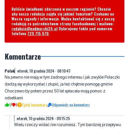
Byliście świadkami zdarzenia w naszym regionie? Chcecie
aby nasza redakcja zajęła się jakimś tematem? Czekamy na
Wasze sygnały i informacje. Można kontaktować się z naszą
redakcją za pośrednictwem strony facebookowej i mailowo:
redakcja@nadmorski24.pl
Dyżurujemy także pod numerem
telefonu
729 715 670
.
Komentarze
Polak
wtorek, 10 grudnia 2024 - 08:10:47
Na pewno nie mają w tym żadnego interesu i jak zwykle Polaczki
dadzą się wykorzystać i złupić, ja też chętnie pomogę gminie
Choczewo by potem przez 50 lat spłacała moją pomoc z
odsetkami
5
1
Zgłoś komentarz
Odpowiedz na komentarz
wtorek, 10 grudnia 2024 - 09:15:25
Wielu rzeczy widać nie rozumiesz. Tym bardziej przepływu