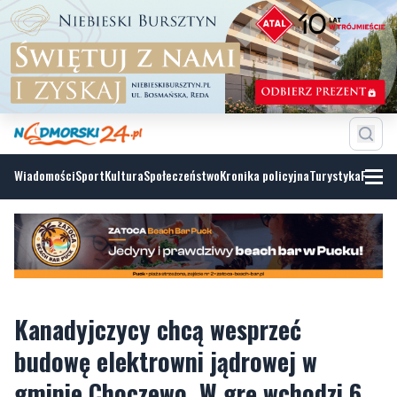
Wiadomości
Sport
Kultura
Społeczeństwo
Kronika policyjna
Turystyka
Fotoga
Kanadyjczycy chcą wesprzeć
budowę elektrowni jądrowej w
gminie Choczewo. W grę wchodzi 6