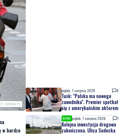
piątek, 7 sierpnia 2026
8
Tusk: "Polska ma nowego
zawodnika". Premier spotkał
OT. GDYNIA.PL
się z amerykańskim aktorem
piątek, 7 sierpnia 2026
1
NOWE
 na
Kolejna inwestycja drogowa
ę w bardzo
zakończona. Ulica Sudecka