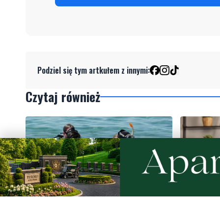
Podziel się tym artkułem z innymi:
Czytaj również
2
MATERIAŁ P
Więcej wraków dostępnych dla
Co jeść p