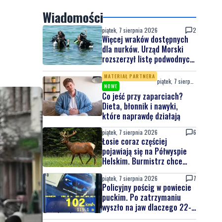
Wiadomości
piątek, 7 sierpnia 2026
2
Więcej wraków dostępnych
dla nurków. Urząd Morski
rozszerzył listę podwodnych
atrakcji
MATERIAŁ PARTNERA
piątek, 7 sierpnia 2026
NOWE
Co jeść przy zaparciach?
Dieta, błonnik i nawyki,
które naprawdę działają
piątek, 7 sierpnia 2026
6
Łosie coraz częściej
pojawiają się na Półwyspie
Helskim. Burmistrz chce
nowych znaków drogowych
piątek, 7 sierpnia 2026
7
Policyjny pościg w powiecie
puckim. Po zatrzymaniu
wyszło na jaw dlaczego 22-
latek uciekał