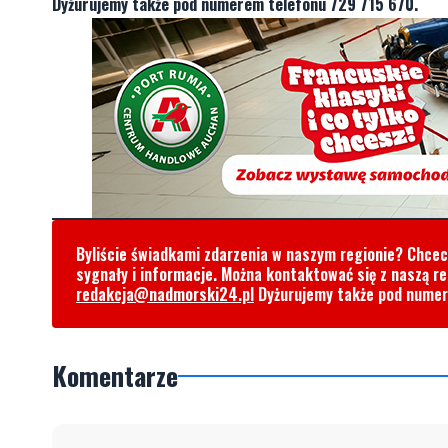
Dyżurujemy także pod numerem telefonu 729 715 670.
Byliście świadkami zdarzenia w naszym regionie? Chce
sygnały i informacje. Można kontaktować się z naszą r
redakcja@nadmorski24.pl
Dyżurujemy także pod nume
Komentarze