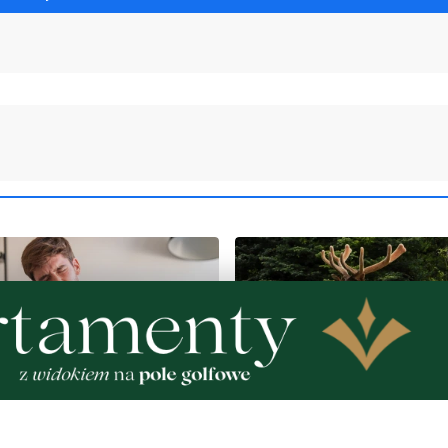
ARTNERA
NOWE
rzy zaparciach? Dieta,
Łosie coraz częściej poja