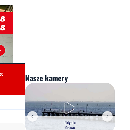
ze
Nasze kamery
Gdynia
Orłowo