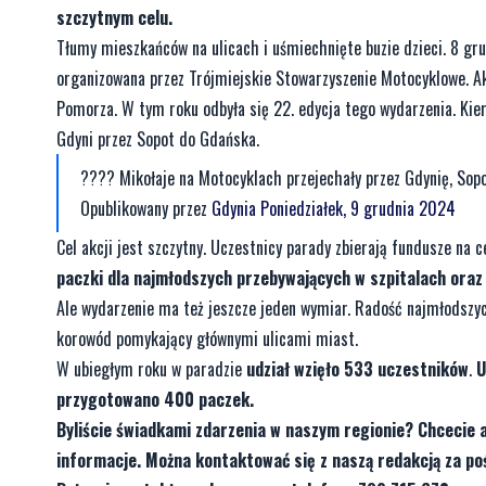
szczytnym celu.
Tłumy mieszkańców na ulicach i uśmiechnięte buzie dzieci. 8 gru
organizowana przez Trójmiejskie Stowarzyszenie Motocyklowe. Ak
Pomorza. W tym roku odbyła się 22. edycja tego wydarzenia. Kie
Gdyni przez Sopot do Gdańska.
???? Mikołaje na Motocyklach przejechały przez Gdynię, Sopot 
Opublikowany przez
Gdynia
Poniedziałek, 9 grudnia 2024
Cel akcji jest szczytny. Uczestnicy parady zbierają fundusze na 
paczki dla najmłodszych przebywających w szpitalach or
Ale wydarzenie ma też jeszcze jeden wymiar. Radość najmłodszy
korowód pomykający głównymi ulicami miast.
W ubiegłym roku w paradzie
udział wzięło 533 uczestników
.
U
przygotowano 400 paczek.
Byliście świadkami zdarzenia w naszym regionie? Chcecie 
informacje. Można kontaktować się z naszą redakcją za 