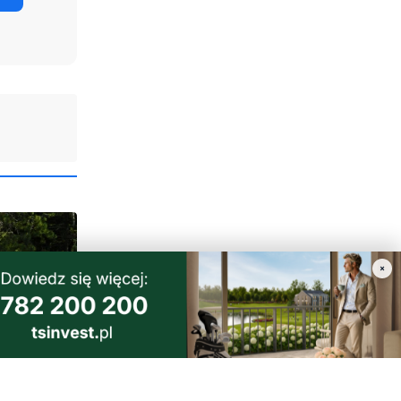
×
6
wiają się