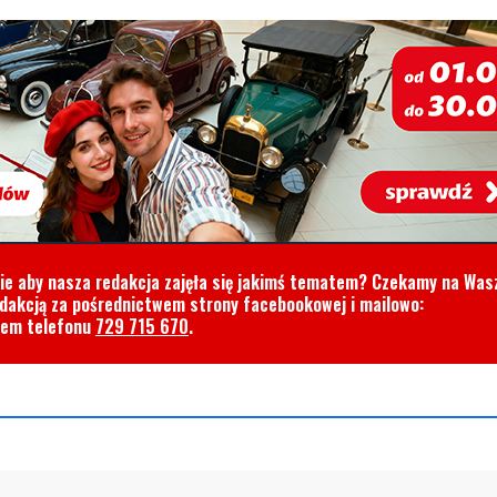
cie aby nasza redakcja zajęła się jakimś tematem? Czekamy na Was
edakcją za pośrednictwem strony facebookowej i mailowo:
rem telefonu
729 715 670
.