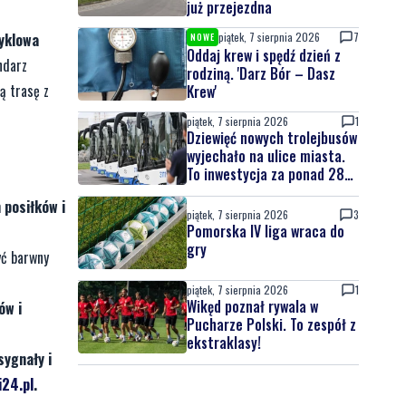
już przejezdna
yklowa
piątek, 7 sierpnia 2026
7
NOWE
Oddaj krew i spędź dzień z
ndarz
rodziną. 'Darz Bór – Dasz
ą trasę z
Krew'
piątek, 7 sierpnia 2026
1
Dziewięć nowych trolejbusów
wyjechało na ulice miasta.
To inwestycja za ponad 28
mln zł
 posiłków i
piątek, 7 sierpnia 2026
3
Pomorska IV liga wraca do
gry
yć barwny
piątek, 7 sierpnia 2026
1
Wikęd poznał rywala w
ów i
Pucharze Polski. To zespół z
ekstraklasy!
sygnały i
24.pl
.