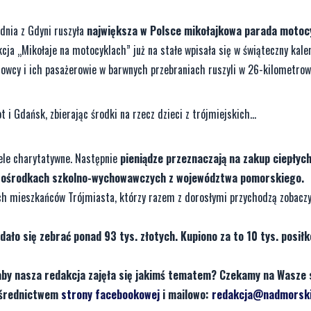
dnia z Gdyni ruszyła
największa w Polsce mikołajkowa parada motoc
cja „Mikołaje na motocyklach” już na stałe wpisała się w świąteczny kale
rowcy i ich pasażerowie w barwnych przebraniach ruszyli w 26-kilometrow
i Gdańsk, zbierając środki na rzecz dzieci z trójmiejskich...
cele charytatywne. Następnie
pieniądze przeznaczają na zakup ciepłych
az ośrodkach szkolno-wychowawczych z województwa pomorskiego.
ch mieszkańców Trójmiasta, którzy razem z dorosłymi przychodzą zobacz
dało się zebrać ponad 93 tys. złotych. Kupiono za to 10 tys. posiłk
aby nasza redakcja zajęła się jakimś tematem? Czekamy na Wasze 
pośrednictwem
strony facebookowej
i mailowo:
redakcja@nadmorski