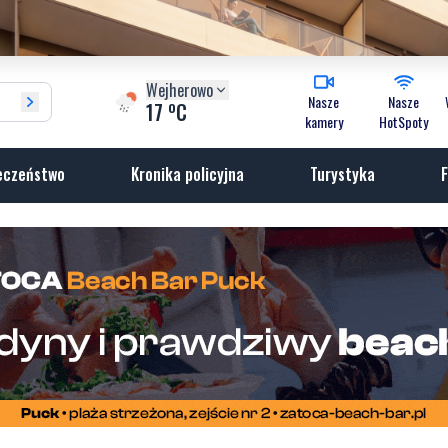
Wejherowo
Nasze
Nasze
o
17
C
kamery
HotSpoty
eczeństwo
Kronika policyjna
Turystyka
F