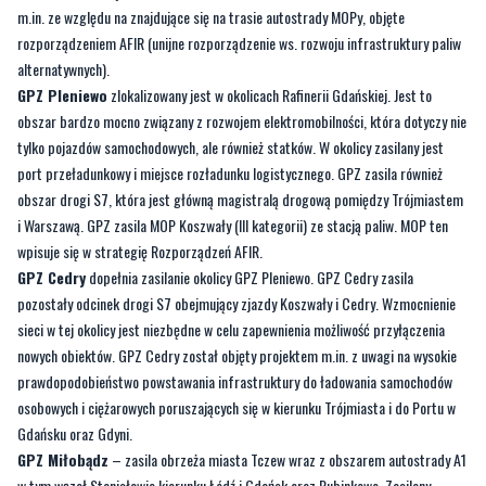
m.in. ze względu na znajdujące się na trasie autostrady MOPy, objęte
rozporządzeniem AFIR (unijne rozporządzenie ws. rozwoju infrastruktury paliw
alternatywnych).
GPZ Pleniewo
zlokalizowany jest w okolicach Rafinerii Gdańskiej. Jest to
obszar bardzo mocno związany z rozwojem elektromobilności, która dotyczy nie
tylko pojazdów samochodowych, ale również statków. W okolicy zasilany jest
port przeładunkowy i miejsce rozładunku logistycznego. GPZ zasila również
obszar drogi S7, która jest główną magistralą drogową pomiędzy Trójmiastem
i Warszawą. GPZ zasila MOP Koszwały (III kategorii) ze stacją paliw. MOP ten
wpisuje się w strategię Rozporządzeń AFIR.
GPZ Cedry
dopełnia zasilanie okolicy GPZ Pleniewo. GPZ Cedry zasila
pozostały odcinek drogi S7 obejmujący zjazdy Koszwały i Cedry. Wzmocnienie
sieci w tej okolicy jest niezbędne w celu zapewnienia możliwość przyłączenia
nowych obiektów. GPZ Cedry został objęty projektem m.in. z uwagi na wysokie
prawdopodobieństwo powstawania infrastruktury do ładowania samochodów
osobowych i ciężarowych poruszających się w kierunku Trójmiasta i do Portu w
Gdańsku oraz Gdyni.
GPZ Miłobądz
– zasila obrzeża miasta Tczew wraz z obszarem autostrady A1
w tym węzeł Stanisławie kierunku Łódź i Gdańsk oraz Rubinkowo. Zasilany