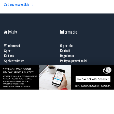
Zobacz wszystkie →
Artykuły
Informacje
Wiadomości
O portalu
Sport
Kontakt
Kultura
Regulamin
Społeczeństwo
Polityka prywatności
Kronika policyjna
Reklama
×
Zobacz
Fotogalerie
Nasze HotSpoty
Nasze kamery
Praca
Praca IT Gdańsk