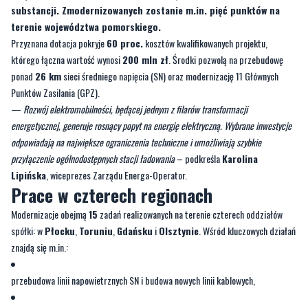
substancji. Zmodernizowanych zostanie m.in. pięć punktów na
terenie województwa pomorskiego.
Przyznana dotacja pokryje
60 proc.
kosztów kwalifikowanych projektu,
którego łączna wartość wynosi
200 mln zł
. Środki pozwolą na przebudowę
ponad
26 km
sieci średniego napięcia (SN) oraz modernizację 11 Głównych
Punktów Zasilania (GPZ).
—
Rozwój elektromobilności, będącej jednym z filarów transformacji
energetycznej, generuje rosnący popyt na energię elektryczną. Wybrane inwestycje
odpowiadają na największe ograniczenia techniczne i umożliwiają szybkie
przyłączenie ogólnodostępnych stacji ładowania
– podkreśla
Karolina
Lipińska
, wiceprezes Zarządu Energa-Operator.
Prace w czterech regionach
Modernizacje obejmą
15
zadań realizowanych na terenie czterech oddziałów
spółki: w
Płocku
,
Toruniu
,
Gdańsku
i
Olsztynie
. Wśród kluczowych działań
znajdą się m.in.:
przebudowa linii napowietrznych SN i budowa nowych linii kablowych,