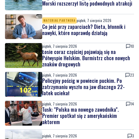
Morski rozszerzył listę podwodnych atrakcji
piątek, 7 sierpnia 2026
MATERIAŁ PARTNERA
Co jeść przy zaparciach? Dieta, błonnik i
nawyki, które naprawdę działają
piątek, 7 sierpnia 2026
10
Łosie coraz częściej pojawiają się na
Półwyspie Helskim. Burmistrz chce nowych
znaków drogowych
piątek, 7 sierpnia 2026
23
Policyjny pościg w powiecie puckim. Po
zatrzymaniu wyszło na jaw dlaczego 22-
latek uciekał
piątek, 7 sierpnia 2026
14
Tusk: "Polska ma nowego zawodnika".
Premier spotkał się z amerykańskim
aktorem
piątek, 7 sierpnia 2026
3