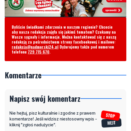
Byliście świadkami zdarzenia w naszym regionie? Chcecie
aby nasza redakcja zajęła się jakimś tematem? Czekamy na
Wasze sygnały i informacje. Można kontaktować się z naszą
redakcją za pośrednictwem strony facebookowej i mailowo:
redakcja@nadmorski24.pl
Dyżurujemy także pod numerem
telefonu
729 715 670
.
Komentarze
Napisz swój komentarz
Nie hejtuj, pisz kulturalnie i zgodne z prawem
komentarze! Jeśli widzisz niestosowny wpis -
kliknij "zgłoś nadużycie".