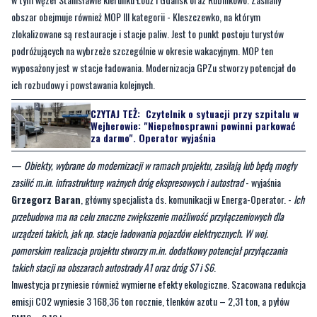
obszar obejmuje również MOP III kategorii - Kleszczewko, na którym
zlokalizowane są restauracje i stacje paliw. Jest to punkt postoju turystów
podróżujących na wybrzeże szczególnie w okresie wakacyjnym. MOP ten
wyposażony jest w stacje ładowania. Modernizacja GPZu stworzy potencjał do
ich rozbudowy i powstawania kolejnych.
CZYTAJ TEŻ:
Czytelnik o sytuacji przy szpitalu w
Wejherowie: "Niepełnosprawni powinni parkować
za darmo". Operator wyjaśnia
—
Obiekty, wybrane do modernizacji w ramach projektu, zasilają lub będą mogły
zasilić m.in. infrastrukturę ważnych dróg ekspresowych i autostrad
- wyjaśnia
Grzegorz Baran
, główny specjalista ds. komunikacji w Energa-Operator. -
Ich
przebudowa ma na celu znaczne zwiększenie możliwość przyłączeniowych dla
urządzeń takich, jak np. stacje ładowania pojazdów elektrycznych. W woj.
pomorskim realizacja projektu stworzy m.in. dodatkowy potencjał przyłączania
takich stacji na obszarach autostrady A1 oraz dróg S7 i S6
.
Inwestycja przyniesie również wymierne efekty ekologiczne. Szacowana redukcja
emisji CO2 wyniesie 3 168,36 ton rocznie, tlenków azotu – 2,31 ton, a pyłów