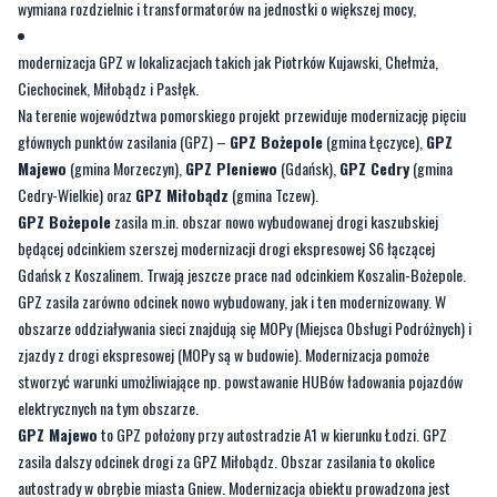
wymiana rozdzielnic i transformatorów na jednostki o większej mocy,
modernizacja GPZ w lokalizacjach takich jak Piotrków Kujawski, Chełmża,
Ciechocinek, Miłobądz i Pasłęk.
Na terenie województwa pomorskiego projekt przewiduje modernizację pięciu
głównych punktów zasilania (GPZ) –
GPZ Bożepole
(gmina Łęczyce),
GPZ
Majewo
(gmina Morzeczyn),
GPZ Pleniewo
(Gdańsk),
GPZ Cedry
(gmina
Cedry-Wielkie) oraz
GPZ Miłobądz
(gmina Tczew).
GPZ Bożepole
zasila m.in. obszar nowo wybudowanej drogi kaszubskiej
będącej odcinkiem szerszej modernizacji drogi ekspresowej S6 łączącej
Gdańsk z Koszalinem. Trwają jeszcze prace nad odcinkiem Koszalin-Bożepole.
GPZ zasila zarówno odcinek nowo wybudowany, jak i ten modernizowany. W
obszarze oddziaływania sieci znajdują się MOPy (Miejsca Obsługi Podróżnych) i
zjazdy z drogi ekspresowej (MOPy są w budowie). Modernizacja pomoże
stworzyć warunki umożliwiające np. powstawanie HUBów ładowania pojazdów
elektrycznych na tym obszarze.
GPZ Majewo
to GPZ położony przy autostradzie A1 w kierunku Łodzi. GPZ
zasila dalszy odcinek drogi za GPZ Miłobądz. Obszar zasilania to okolice
autostrady w obrębie miasta Gniew. Modernizacja obiektu prowadzona jest