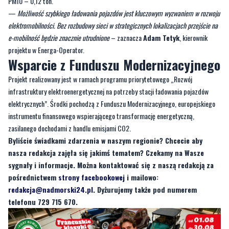
PM10 – 0,12 ton.
—
Możliwość szybkiego ładowania pojazdów jest kluczowym wyzwaniem w rozwoju
elektromobilności. Bez rozbudowy sieci w strategicznych lokalizacjach przejście na
e-mobilność będzie znacznie utrudnione
– zaznacza
Adam Tetyk
, kierownik
projektu w Energa-Operator.
Wsparcie z Funduszu Modernizacyjnego
Projekt realizowany jest w ramach programu priorytetowego „Rozwój
infrastruktury elektroenergetycznej na potrzeby stacji ładowania pojazdów
elektrycznych”. Środki pochodzą z Funduszu Modernizacyjnego, europejskiego
instrumentu finansowego wspierającego transformację energetyczną,
zasilanego dochodami z handlu emisjami CO2.
Byliście świadkami zdarzenia w naszym regionie? Chcecie aby
nasza redakcja zajęła się jakimś tematem? Czekamy na Wasze
sygnały i informacje. Można kontaktować się z naszą redakcją za
pośrednictwem
strony facebookowej
i mailowo:
redakcja@nadmorski24.pl
. Dyżurujemy także pod numerem
telefonu 729 715 670.