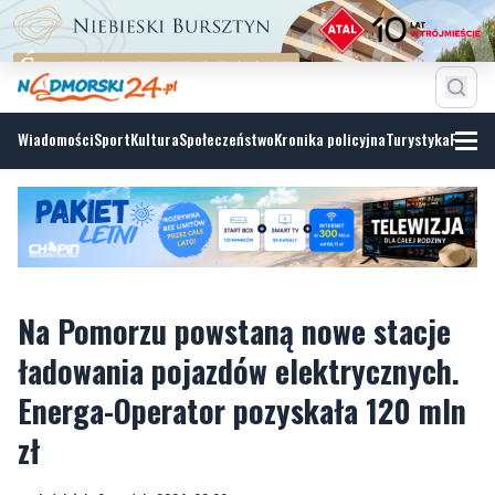
Wiadomości
Sport
Kultura
Społeczeństwo
Kronika policyjna
Turystyka
Fotoga
Na Pomorzu powstaną nowe stacje
ładowania pojazdów elektrycznych.
Energa-Operator pozyskała 120 mln
zł