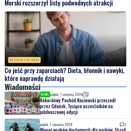
Morski rozszerzył listę podwodnych atrakcji
MATERIAŁ PARTNERA
Co jeść przy zaparciach? Dieta, błonnik i nawyki,
które naprawdę działają
Wiadomości
piątek, 7 sierpnia 2026
NOWE
Rekordowy Pochód Kociewski przeszedł
przez Gdańsk. Tysiące uczestników na
jubileuszowej edycji
piątek, 7 sierpnia 2026
2
Więcej wraków dostępnych dla nurków. Urząd