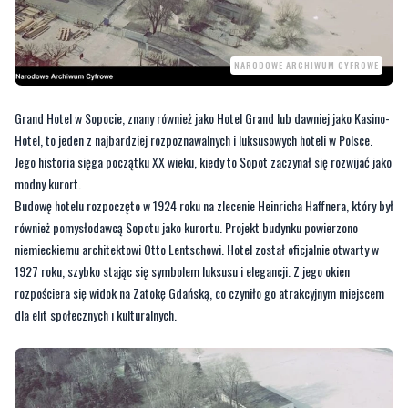
NARODOWE ARCHIWUM CYFROWE
Grand Hotel w Sopocie, znany również jako Hotel Grand lub dawniej jako Kasino-
Hotel, to jeden z najbardziej rozpoznawalnych i luksusowych hoteli w Polsce.
Jego historia sięga początku XX wieku, kiedy to Sopot zaczynał się rozwijać jako
modny kurort.
Budowę hotelu rozpoczęto w 1924 roku na zlecenie Heinricha Haffnera, który był
również pomysłodawcą Sopotu jako kurortu. Projekt budynku powierzono
niemieckiemu architektowi Otto Lentschowi. Hotel został oficjalnie otwarty w
1927 roku, szybko stając się symbolem luksusu i elegancji. Z jego okien
rozpościera się widok na Zatokę Gdańską, co czyniło go atrakcyjnym miejscem
dla elit społecznych i kulturalnych.