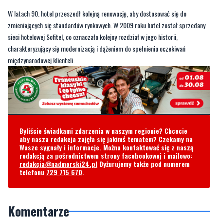
W latach 90. hotel przeszedł kolejną renowację, aby dostosować się do
zmieniających się standardów rynkowych. W 2009 roku hotel został sprzedany
sieci hotelowej Sofitel, co oznaczało kolejny rozdział w jego historii,
charakteryzujący się modernizacją i dążeniem do spełnienia oczekiwań
międzynarodowej klienteli.
Byliście świadkami zdarzenia w naszym regionie? Chcecie
aby nasza redakcja zajęła się jakimś tematem? Czekamy na
Wasze sygnały i informacje. Można kontaktować się z naszą
redakcją za pośrednictwem strony facebookowej i mailowo:
redakcja@nadmorski24.pl
Dyżurujemy także pod numerem
telefonu
729 715 670
.
Komentarze