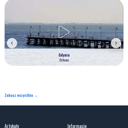
Gdynia
Orłowo
Zobacz wszystkie →
Artykuły
Informacje