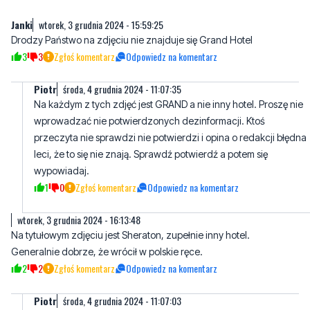
Janki
wtorek, 3 grudnia 2024 - 15:59:25
Drodzy Państwo na zdjęciu nie znajduje się Grand Hotel
3
3
Zgłoś komentarz
Odpowiedz na komentarz
Piotr
środa, 4 grudnia 2024 - 11:07:35
Na każdym z tych zdjęć jest GRAND a nie inny hotel. Proszę nie
wprowadzać nie potwierdzonych dezinformacji. Ktoś
przeczyta nie sprawdzi nie potwierdzi i opina o redakcji błędna
leci, że to się nie znają. Sprawdź potwierdź a potem się
wypowiadaj.
1
0
Zgłoś komentarz
Odpowiedz na komentarz
wtorek, 3 grudnia 2024 - 16:13:48
Na tytułowym zdjęciu jest Sheraton, zupełnie inny hotel.
Generalnie dobrze, że wrócił w polskie ręce.
2
2
Zgłoś komentarz
Odpowiedz na komentarz
Piotr
środa, 4 grudnia 2024 - 11:07:03