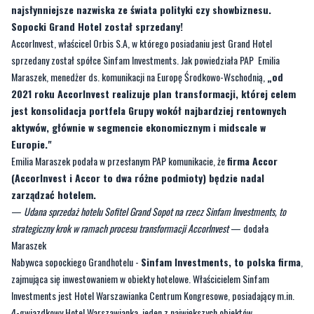
najsłynniejsze nazwiska ze świata polityki czy showbiznesu.
Sopocki Grand Hotel został sprzedany!
AccorInvest, właścicel Orbis S.A, w którego posiadaniu jest Grand Hotel
sprzedany został spółce Sinfam Investments. Jak powiedziała PAP Emilia
Maraszek, menedżer ds. komunikacji na Europę Środkowo-Wschodnią,
„od
2021 roku AccorInvest realizuje plan transformacji, której celem
jest konsolidacja portfela Grupy wokół najbardziej rentownych
aktywów, głównie w segmencie ekonomicznym i midscale w
Europie."
Emilia Maraszek podała w przesłanym PAP komunikacie, że
firma Accor
(AccorInvest i Accor to dwa różne podmioty) będzie nadal
zarządzać hotelem.
—
Udana sprzedaż hotelu Sofitel Grand Sopot na rzecz Sinfam Investments, to
strategiczny krok w ramach procesu transformacji AccorInvest
— dodała
Maraszek
Nabywca sopockiego Grandhotelu -
Sinfam Investments, to polska firma
,
zajmująca się inwestowaniem w obiekty hotelowe. Właścicielem Sinfam
Investments jest Hotel Warszawianka Centrum Kongresowe, posiadający m.in.
4-gwiazdkowy Hotel Warszawianka, jeden z największych obiektów