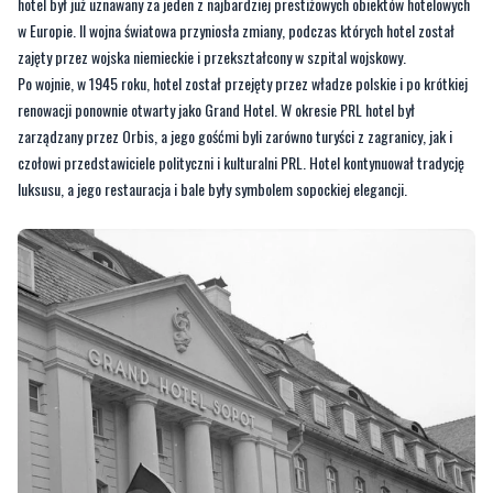
hotel był już uznawany za jeden z najbardziej prestiżowych obiektów hotelowych
w Europie. II wojna światowa przyniosła zmiany, podczas których hotel został
zajęty przez wojska niemieckie i przekształcony w szpital wojskowy.
Po wojnie, w 1945 roku, hotel został przejęty przez władze polskie i po krótkiej
renowacji ponownie otwarty jako Grand Hotel. W okresie PRL hotel był
zarządzany przez Orbis, a jego gośćmi byli zarówno turyści z zagranicy, jak i
czołowi przedstawiciele polityczni i kulturalni PRL. Hotel kontynuował tradycję
luksusu, a jego restauracja i bale były symbolem sopockiej elegancji.