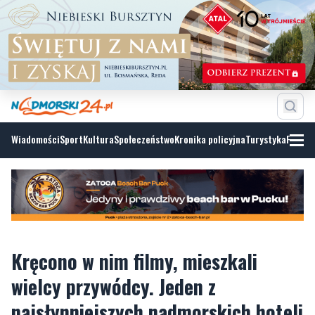
Wiadomości
Sport
Kultura
Społeczeństwo
Kronika policyjna
Turystyka
Fotoga
Kręcono w nim filmy, mieszkali
wielcy przywódcy. Jeden z
najsłynniejszych nadmorskich hoteli