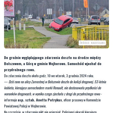
ŹRÓDŁO: NADESŁANE
Do groźnie wyglądającego zdarzenia doszło na drodze między
Bolszewem, a Górą w gminie Wejherowo. Samochód wjechał do
przydrożnego rowu.
Do zdarzenia doszło około godz. 10 we wtorek, 3 grudnia 2024 roku.
—
Dziś rano na ulicy Zamostnej w Bolszewie doszło do kolizji drogowej. 53-letnia
kobieta, kierująca samochodem marki Renault, nie dostosowała prędkości do
warunków drogowych, w wyniku czego zjechała z drogi do przydrożnego rowu
-
informuje
asp. sztab. Anetta Potrykus
, oficer prasowy w Komendzie
Powiatowej Policji w Wejherowie.
Na szczęście, w zdarzeniu nikt nie ucierpiał. Policjanci ukarali kierującą