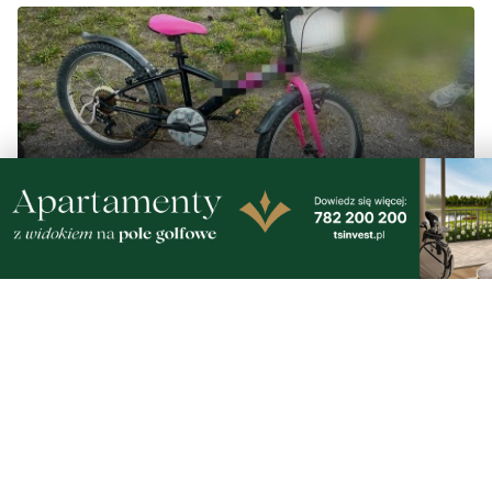
8
Nietrzeźwy opiekun jechał rowerem z dzieckiem.
Dziewczynka nie miała kasku