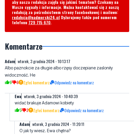
aby nasza redakcja zajęła się jakimś tematem? Czekamy na
Wasze sygnały i informacje. Można kontaktować się z naszą
redakcją za pośrednictwem strony facebookowej i mailowo:
redakcja@nadmorski24.pl
Dyżurujemy także pod numerem
telefonu
729 715 670
.
Komentarze
Adam
wtorek, 3 grudnia 2024 - 10:13:17
Albo paznokcie za długie albo rzęsy doczepiane zasloniły
widoczność. He
6
6
Zgłoś komentarz
Odpowiedz na komentarz
Ewa
wtorek, 3 grudnia 2024 - 10:40:39
widać brakuje Adamowi kobiety
5
2
Zgłoś komentarz
Odpowiedz na komentarz
Adam
wtorek, 3 grudnia 2024 - 11:20:11
O jak ty wiesz. Ewa chętna?