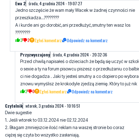
Ewa 2
środa, 4 grudnia 2024 - 19:07:27
Jedno szczęście że wam mały Wacek w żadnej czynności nie
przeszkadza…????????
A i kurde ani go dorobić,ani przedłużyć,smutny ten wasz los
????????
3
2
Zgłoś komentarz
Odpowiedz na komentarz
Przyzwyczajony
środa, 4 grudnia 2024 - 20:32:36
Przed chwilą napisałeś o dzieciach że będą się uczyć w szkol
o sexie a ty na forum pisowcu piszesz o przedłużaniu co balb
ci nie dogadza . Jaki ty jesteś smutny a co dopiero po wybor
znowu wymyślisz że krokodyle zjedzą ziemię. Który to już nik
2
0
Zgłoś komentarz
Odpowiedz na komentarz
Czytelnik
wtorek, 3 grudnia 2024 - 10:16:51
Dwie sugestie
1. Jeśli wtorek to 03.12.2024 nie 02.12.2024
2. Błagam zmniejszcie ilość reklam na waszej stronie bo coraz
ciężej się czyta bo wszystko zasłaniają.