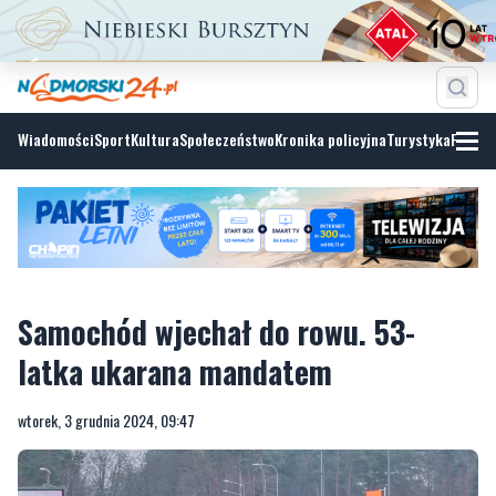
Wiadomości
Sport
Kultura
Społeczeństwo
Kronika policyjna
Turystyka
Fotoga
Samochód wjechał do rowu. 53-
latka ukarana mandatem
wtorek, 3 grudnia 2024, 09:47