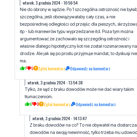
wtorek, 3 grudnia 2024 - 10:56:54
Nie do obrony w sądzie. Po 1 szczególna ostrożność nie była
szczególna, jeśli obowiązywałaby cały czas, a nie
bezpośredniej odległości od przejśc dla pieszych, skrzyżow
itp - lub manewrów typu wyprzedzanie itd. Poza tym można
argumentować że zachowało się szczególną ostrożność i
właśnie dlatego hipotetyczny kot nie został rozsmarowany na
drodze. Ale jak się po prostu przyjmuje mandat, to dyskusji nie
ma.
1
5
Zgłoś komentarz
Odpowiedz na komentarz
wtorek, 3 grudnia 2024 - 13:54:38
Tylko, że sąd z braku dowodów może nie dać wiary takim
tłumaczeniom.
6
0
Zgłoś komentarz
Odpowiedz na komentarz
wtorek, 3 grudnia 2024 - 14:13:47
Z braku dowodów na co? To nie obywatel ma dostarcza
dowodów na swoją niewinność, tylko trzeba mu udowod