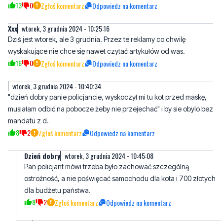
13
0
Zgłoś komentarz
Odpowiedz na komentarz
Xxx
wtorek, 3 grudnia 2024 - 10:25:16
Dziś jest wtorek, ale 3 grudnia. Przez te reklamy co chwilę
wyskakujące nie chce się nawet czytać artykułów od was.
16
0
Zgłoś komentarz
Odpowiedz na komentarz
wtorek, 3 grudnia 2024 - 10:40:34
"dzień dobry panie policjancie, wyskoczył mi tu kot przed maskę,
musiałam odbić na pobocze żeby nie przejechać" i by sie obylo bez
mandatu z d.
8
2
Zgłoś komentarz
Odpowiedz na komentarz
Dzień dobry
wtorek, 3 grudnia 2024 - 10:45:08
Pan policjant mówi trzeba było zachować szczególną
ostrożność, a nie poświęcać samochodu dla kota i 700 złotych
dla budżetu państwa.
8
2
Zgłoś komentarz
Odpowiedz na komentarz