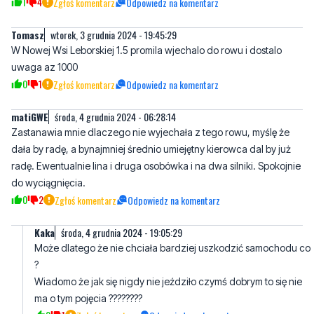
1
4
Zgłoś komentarz
Odpowiedz na komentarz
Tomasz
wtorek, 3 grudnia 2024 - 19:45:29
W Nowej Wsi Leborskiej 1.5 promila wjechalo do rowu i dostalo
uwaga az 1000
0
1
Zgłoś komentarz
Odpowiedz na komentarz
matiGWE
środa, 4 grudnia 2024 - 06:28:14
Zastanawia mnie dlaczego nie wyjechała z tego rowu, myślę że
dała by radę, a bynajmniej średnio umiejętny kierowca dal by już
radę. Ewentualnie lina i druga osobówka i na dwa silniki. Spokojnie
do wyciągnięcia.
0
2
Zgłoś komentarz
Odpowiedz na komentarz
Kaka
środa, 4 grudnia 2024 - 19:05:29
Może dlatego że nie chciała bardziej uszkodzić samochodu co
?
Wiadomo że jak się nigdy nie jeździło czymś dobrym to się nie
ma o tym pojęcia ????????