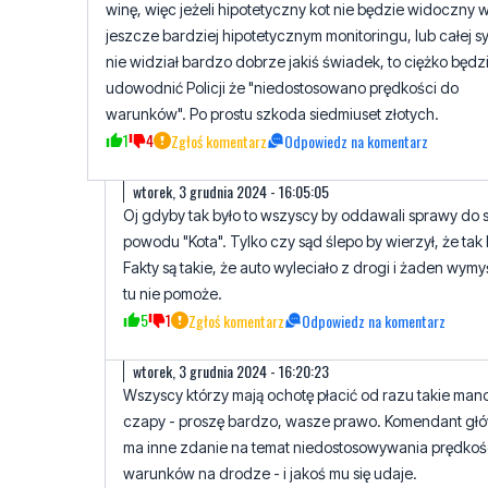
winę, więc jeżeli hipotetyczny kot nie będzie widoczny 
jeszcze bardziej hipotetycznym monitoringu, lub całej sy
nie widział bardzo dobrze jakiś świadek, to ciężko będz
udowodnić Policji że "niedostosowano prędkości do
warunków". Po prostu szkoda siedmiuset złotych.
1
4
Zgłoś komentarz
Odpowiedz na komentarz
wtorek, 3 grudnia 2024 - 16:05:05
Oj gdyby tak było to wszyscy by oddawali sprawy do 
powodu "Kota". Tylko czy sąd ślepo by wierzył, że tak 
Fakty są takie, że auto wyleciało z drogi i żaden wymy
tu nie pomoże.
5
1
Zgłoś komentarz
Odpowiedz na komentarz
wtorek, 3 grudnia 2024 - 16:20:23
Wszyscy którzy mają ochotę płacić od razu takie man
czapy - proszę bardzo, wasze prawo. Komendant głów
ma inne zdanie na temat niedostosowywania prędkoś
warunków na drodze - i jakoś mu się udaje.