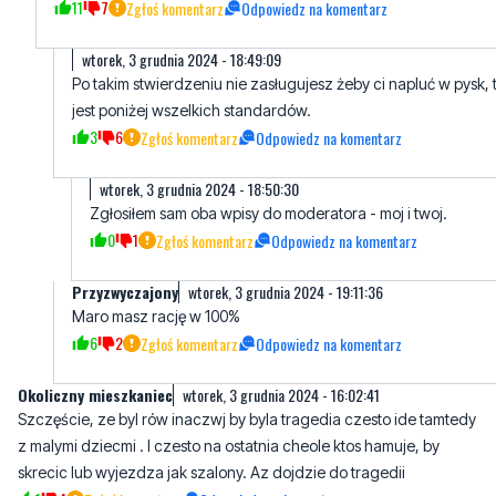
11
7
Zgłoś komentarz
Odpowiedz na komentarz
wtorek, 3 grudnia 2024 - 18:49:09
Po takim stwierdzeniu nie zasługujesz żeby ci napluć w pysk, 
jest poniżej wszelkich standardów.
3
6
Zgłoś komentarz
Odpowiedz na komentarz
wtorek, 3 grudnia 2024 - 18:50:30
Zgłosiłem sam oba wpisy do moderatora - moj i twoj.
0
1
Zgłoś komentarz
Odpowiedz na komentarz
Przyzwyczajony
wtorek, 3 grudnia 2024 - 19:11:36
Maro masz rację w 100%
6
2
Zgłoś komentarz
Odpowiedz na komentarz
Okoliczny mieszkaniec
wtorek, 3 grudnia 2024 - 16:02:41
Szczęście, ze byl rów inaczwj by byla tragedia czesto ide tamtedy
z malymi dziecmi . I czesto na ostatnia cheole ktos hamuje, by
skrecic lub wyjezdza jak szalony. Az dojdzie do tragedii