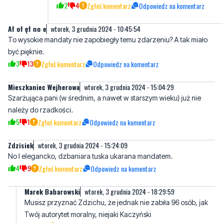
2
4
Zgłoś komentarz
Odpowiedz na komentarz
Ał oł ęł no e
wtorek, 3 grudnia 2024 - 10:45:54
To wysokie mandaty nie zapobiegły temu zdarzeniu? A tak miało
być pięknie.
3
13
Zgłoś komentarz
Odpowiedz na komentarz
Mieszkaniec Wejherowa
wtorek, 3 grudnia 2024 - 15:04:29
Szarżująca pani (w średnim, a nawet w starszym wieku) już nie
należy do rzadkości.
5
1
Zgłoś komentarz
Odpowiedz na komentarz
Zdzisiek
wtorek, 3 grudnia 2024 - 15:24:09
No I elegancko, dzbaniara tuska ukarana mandatem.
4
9
Zgłoś komentarz
Odpowiedz na komentarz
Marek Babarowski
wtorek, 3 grudnia 2024 - 18:29:59
Musisz przyznać Zdzichu, że jednak nie zabiła 96 osób, jak
Twój autorytet moralny, niejaki Kaczyński