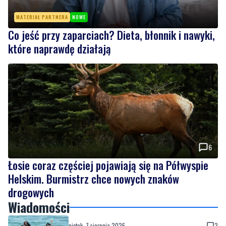
MATERIAŁ PARTNERA
NOWE
Co jeść przy zaparciach? Dieta, błonnik i nawyki,
które naprawdę działają
6
Łosie coraz częściej pojawiają się na Półwyspie
Helskim. Burmistrz chce nowych znaków
drogowych
Wiadomości
piątek, 7 sierpnia 2026
2