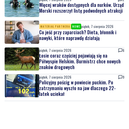
Więcej wraków dostępnych dla nurków. Urząd
Morski rozszerzył listę podwodnych atrakcji
piątek, 7 sierpnia 2026
MATERIAŁ PARTNERA
NOWE
Co jeść przy zaparciach? Dieta, błonnik i
nawyki, które naprawdę działają
piątek, 7 sierpnia 2026
6
Łosie coraz częściej pojawiają się na
Półwyspie Helskim. Burmistrz chce nowych
znaków drogowych
piątek, 7 sierpnia 2026
9
Policyjny pościg w powiecie puckim. Po
zatrzymaniu wyszło na jaw dlaczego 22-
latek uciekał