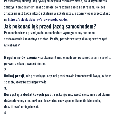
Podstawową funkcję odgrywają tu czynniki osobowościowe, do których można
zaliczyć: temperament oraz zdolność do radzenia sobie ze stresem. Nie bez
znaczenia jest także jakość szkolenia w szkole jazdy, o czym więcej przeczytasz
na
https://poldek.pl/kursy/prawa-jazdy/kat-b/
.
Jak pokonać lęk przed jazdą samochodem?
Pokonanie stresu przed jazdą samochodem wymaga pracy nad sobą i
zastosowania konkretnych metod. Poniżej przedstawiamy kilka sprawdzonych
wskazówek:
Regularne ćwiczenia
w spokojnym tempie, najlepiej poza godzinami szczytu,
pozwoli zyskać pewność siebie;
Unikaj presji
,
nie pozwalając, aby inni pasażerowie komentowali Twoją jazdę w
sposób, który budzi niepewność.
Korzystaj z dodatkowych jazd
, zyskując
możliwość ćwiczenia pod okiem
doświadczonego instruktora. To świetne rozwiązanie dla osób, które chcą
doszlifować umiejętności;