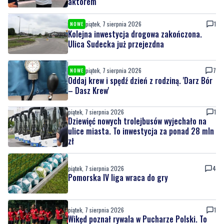
aktorem
piątek, 7 sierpnia 2026
1
NOWE
Kolejna inwestycja drogowa zakończona.
Ulica Sudecka już przejezdna
piątek, 7 sierpnia 2026
7
NOWE
Oddaj krew i spędź dzień z rodziną. 'Darz Bór
– Dasz Krew'
piątek, 7 sierpnia 2026
1
Dziewięć nowych trolejbusów wyjechało na
ulice miasta. To inwestycja za ponad 28 mln
zł
piątek, 7 sierpnia 2026
4
Pomorska IV liga wraca do gry
piątek, 7 sierpnia 2026
1
Wikęd poznał rywala w Pucharze Polski. To