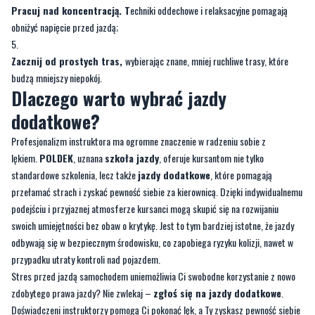
Pracuj nad koncentracją
. T
echniki oddechowe i relaksacyjne pomagają
obniżyć napięcie przed jazdą;
Zacznij od prostych tras
,
wybierając znane, mniej ruchliwe trasy, które
budzą mniejszy niepokój.
Dlaczego warto wybrać jazdy
dodatkowe?
Profesjonalizm instruktora ma ogromne znaczenie w radzeniu sobie z
lękiem.
POLDEK
, uznana
szkoła jazdy
, oferuje kursantom nie tylko
standardowe szkolenia, lecz także
jazdy dodatkowe
, które pomagają
przełamać strach i zyskać pewność siebie za kierownicą. Dzięki indywidualnemu
podejściu i przyjaznej atmosferze kursanci mogą skupić się na rozwijaniu
swoich umiejętności bez obaw o krytykę. Jest to tym bardziej istotne, że jazdy
odbywają się w bezpiecznym środowisku, co zapobiega ryzyku kolizji, nawet w
przypadku utraty kontroli nad pojazdem.
Stres przed jazdą samochodem uniemożliwia Ci swobodne korzystanie z nowo
zdobytego prawa jazdy? Nie zwlekaj –
zgłoś się na jazdy dodatkowe
.
Doświadczeni instruktorzy pomogą Ci pokonać lęk, a Ty zyskasz pewność siebie