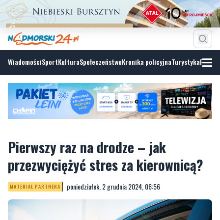
Wiadomości
Sport
Kultura
Społeczeństwo
Kronika policyjna
Turystyka
Fotoga
Pierwszy raz na drodze – jak
przezwyciężyć stres za kierownicą?
poniedziałek, 2 grudnia 2024, 06:56
MATERIAŁ PARTNERA