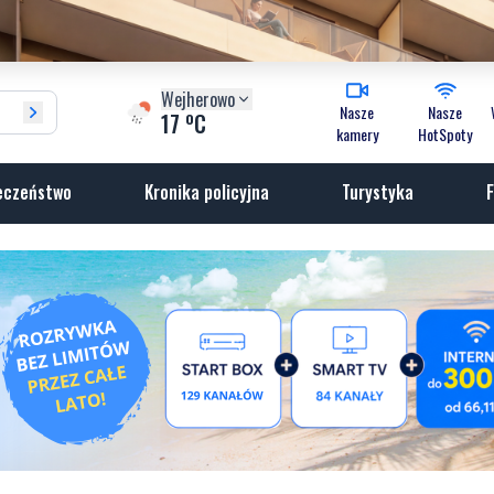
Wejherowo
Nasze
Nasze
o
17
C
kamery
HotSpoty
eczeństwo
Kronika policyjna
Turystyka
F