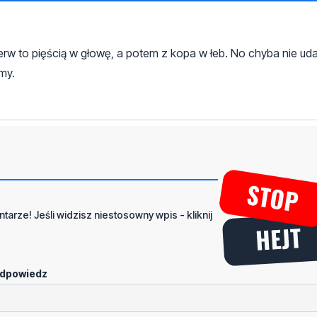
erw to pięścią w głowę, a potem z kopa w łeb. No chyba nie uda
my.
tarze! Jeśli widzisz niestosowny wpis - kliknij
dpowiedz