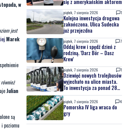
się z amerykańskim aktorem
stopada, w
piątek, 7 sierpnia 2026
1
Kolejna inwestycja drogowa
zakończona. Ulica Sudecka
oziom jest
już przejezdna
kiej
Marek
piątek, 7 sierpnia 2026
7
Oddaj krew i spędź dzień z
rodziną. 'Darz Bór – Dasz
Krew'
spełnienie
piątek, 7 sierpnia 2026
1
Dziewięć nowych trolejbusów
wyjechało na ulice miasta.
 również
To inwestycja za ponad 28
aje
Julian
mln zł
piątek, 7 sierpnia 2026
4
Pomorska IV liga wraca do
gry
olone są
j i poziomu