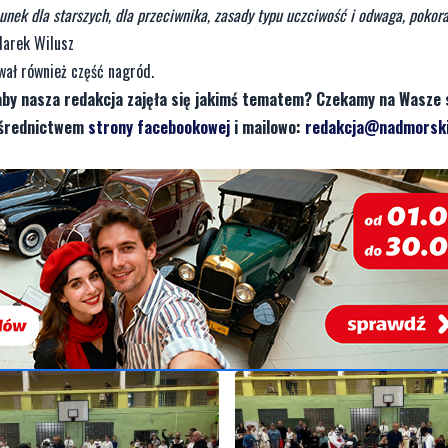
unek dla starszych, dla przeciwnika, zasady typu uczciwość i odwaga, pokora
arek Wilusz
ał również część nagród.
aby nasza redakcja zajęła się jakimś tematem? Czekamy na Wasze 
pośrednictwem
strony facebookowej
i mailowo:
redakcja@nadmorski