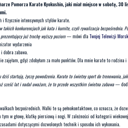
harze Pomorza Karate Kyokushin, jaki miał miejsce w sobotę, 30 li
umi.
 i fizycznie intensywnych stylów karate.
w takich konkurencjach jak kata i kumite, czyli rywalizacja bezpośrednia. P
, prezentujący już trochę wyższy poziom
— mówi dla
Twojej Telewizji Mors
nizator wydarzenia
 i dobra zabawa.
ie zajęłam, gdyż zdobyłam za mało punktów. Dla mnie karate to rodzina i 
dziś startują, życzę powodzenia. Karate to świetny sport do trenowania, jak
uż sześć lat i nadal uważam, że to przede wszystkim świetna zabawa
— dod
 walkach bezpośrednich. Walki te są pełnokontaktowe, co oznacza, że dozw
 tym w głowę, klatkę piersiową i nogi. W zależności od kategorii wiekowe
 zasadami dotyczącymi dozwolonych technik i sposobu ich wykonania.