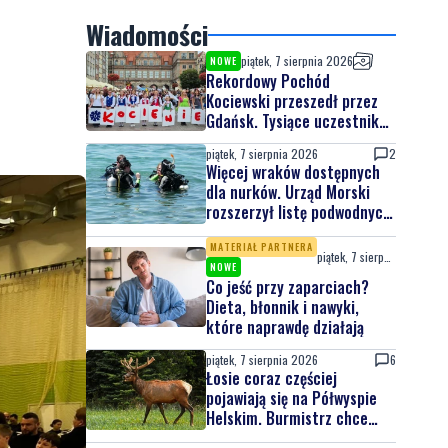
Wiadomości
piątek, 7 sierpnia 2026
NOWE
Rekordowy Pochód
Kociewski przeszedł przez
Gdańsk. Tysiące uczestników
na jubileuszowej edycji
piątek, 7 sierpnia 2026
2
Więcej wraków dostępnych
dla nurków. Urząd Morski
rozszerzył listę podwodnych
atrakcji
MATERIAŁ PARTNERA
piątek, 7 sierpnia 2026
NOWE
Co jeść przy zaparciach?
Dieta, błonnik i nawyki,
które naprawdę działają
piątek, 7 sierpnia 2026
6
Łosie coraz częściej
pojawiają się na Półwyspie
Helskim. Burmistrz chce
nowych znaków drogowych