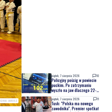
piątek, 7 sierpnia 2026
10
Policyjny pościg w powiecie
puckim. Po zatrzymaniu
wyszło na jaw dlaczego 22-
latek uciekał
piątek, 7 sierpnia 2026
11
MICHAŁ JAROSZ
Tusk: "Polska ma nowego
zawodnika". Premier spotkał