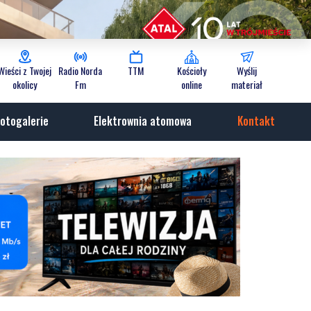
Wieści z Twojej
Radio Norda
TTM
Kościoły
Wyślij
okolicy
Fm
online
materiał
otogalerie
Elektrownia atomowa
Kontakt