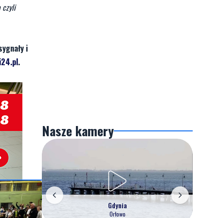
 czyli
sygnały i
24.pl
.
Nasze kamery
Gdynia
Orłowo