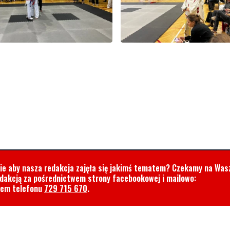
cie aby nasza redakcja zajęła się jakimś tematem? Czekamy na Was
edakcją za pośrednictwem strony facebookowej i mailowo:
rem telefonu
729 715 670
.