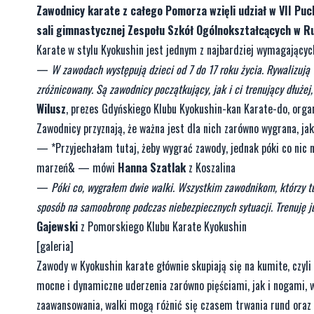
Zawodnicy karate z całego Pomorza wzięli udział w VII Puc
sali gimnastycznej Zespołu Szkół Ogólnokształcących w R
Karate w stylu Kyokushin jest jednym z najbardziej wymagających
—
W zawodach występują dzieci od 7 do 17 roku życia. Rywalizują 
zróżnicowany. Są zawodnicy początkujący, jak i ci trenujący dłużej
Wilusz
, prezes Gdyńskiego Klubu Kyokushin-kan Karate-do, orga
Zawodnicy przyznają, że ważna jest dla nich zarówno wygrana, jak
— *Przyjechałam tutaj, żeby wygrać zawody, jednak póki co nic n
marzeń& — mówi
Hanna Szatlak
z Koszalina
—
Póki co, wygrałem dwie walki. Wszystkim zawodnikom, którzy tu 
sposób na samoobronę podczas niebezpiecznych sytuacji. Trenuję j
Gajewski
z Pomorskiego Klubu Karate Kyokushin
[galeria]
Zawody w Kyokushin karate głównie skupiają się na kumite, czyli
mocne i dynamiczne uderzenia zarówno pięściami, jak i nogami, w
zaawansowania, walki mogą różnić się czasem trwania rund oraz