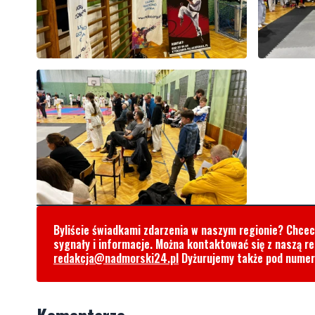
Byliście świadkami zdarzenia w naszym regionie? Chce
sygnały i informacje. Można kontaktować się z naszą r
redakcja@nadmorski24.pl
Dyżurujemy także pod nume