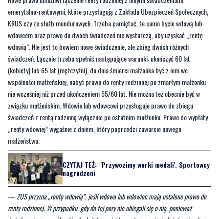
emerytalno-rentowymi, które przysługują z Zakładu Ubezpieczeń Społecznych,
KRUS czy ze służb mundurowych. Trzeba pamiętać, że samo bycie wdową lub
wdowcem oraz prawo do dwóch świadczeń nie wystarczą, aby uzyskać „rentę
wdowią”. Nie jest to bowiem nowe świadczenie, ale zbieg dwóch różnych
świadczeń. Łącznie trzeba spełnić następujące warunki: ukończyć 60 lat
(kobiety) lub 65 lat (mężczyźni), do dnia śmierci małżonka być z nim we
wspólności małżeńskiej, nabyć prawo do renty rodzinnej po zmarłym małżonku
nie wcześniej niż przed ukończeniem 55/60 lat. Nie można też obecnie być w
związku małżeńskim. Wdowie lub wdowcowi przysługuje prawo do zbiegu
świadczeń z rentą rodzinną wyłącznie po ostatnim małżonku. Prawo do wypłaty
„renty wdowiej” wygaśnie z dniem, który poprzedzi zawarcie nowego
małżeństwa.
CZYTAJ TEŻ:
'Przywozimy worki medali'. Sportowcy
nagrodzeni
—
ZUS przyzna „rentę wdowią”, jeśli wdowa lub wdowiec mają ustalone prawo do
renty rodzinnej. W przypadku, gdy do tej pory nie ubiegali się o nią, ponieważ