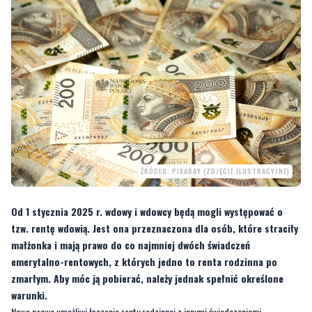
ŹRÓDŁO: PIXABAY (ZDJĘCIE ILUSTRACYJNE)
Od 1 stycznia 2025 r. wdowy i wdowcy będą mogli występować o
tzw. rentę wdowią. Jest ona przeznaczona dla osób, które straciły
małżonka i mają prawo do co najmniej dwóch świadczeń
emerytalno-rentowych, z których jedno to renta rodzinna po
zmarłym. Aby móc ją pobierać, należy jednak spełnić określone
warunki.
Nowe prawo umożliwi łączenie renty rodzinnej z innymi świadczeniami