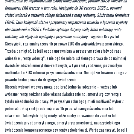
świadczenie po współmałżonku byłoby mniej korzystne, powinni złożyć wniosek na
formularzu ERR jeszcze w tym roku. Następnie do 30 czerwca 2025 r., powinni
złożyć wniosek o ustalenie zbiegu świadczeń z rentą rodzinną. Służy temu formularz
ERWD. Taka kolejność ułatwi i przyspieszy rozpatrzenie wniosku o łączenie wypłaty
obu świadczeń w 2025 r. Podobna sytuacja dotyczy osób, które pobierają rentę
rodzinną, ale nigdy nie wystąpiły o przyznanie emerytury
- wyjaśnia Krzysztof
Cieszyński, regionalny rzecznik prasowy ZUS dla województwa pomorskiego.
Trzeba pamiętać, że jeśli osoba uprawniona w przyszłym roku złoży od razu
wniosek o „rentę wdowią”, a nie będzie miała ustalonego prawa do co najmniej
dwóch świadczeń emerytalno-rentowych, w tym renty rodzinnej po zmarłym
małżonku, to ZUS odmówi przyznania świadczenia. Nie będzie bowiem zbiegu z
powodu braku prawa do drugiego świadczenia.
Obecnie wdowy i wdowcy mogą pobierać jedno świadczenie – wyższe lub
wybrane: rentę rodzinna albo własne świadczenie np. emeryturę czy rentę z
tytułu niezdolności do pracy. W przyszłym roku będą mieli możliwość wyboru:
pobierać pełną rentę rodzinną oraz 15 proc. własnego świadczenia lub
odwrotnie. Taki wybór będą miały także osoby uprawnione do zasiłku lub
świadczenia przedemerytalnego, emerytury pomostowej, nauczycielskiego
świadczenia kompensacyjnego czy renty szkoleniowej. Warto zaznaczyć, że od 1