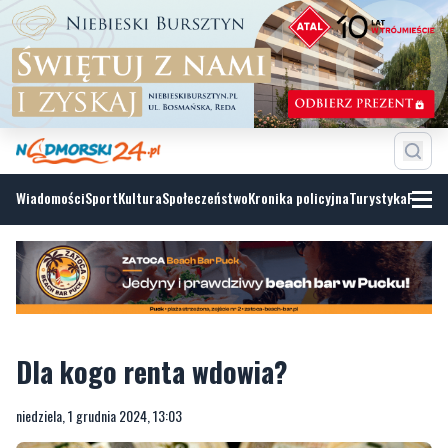
Wiadomości
Sport
Kultura
Społeczeństwo
Kronika policyjna
Turystyka
Fotoga
Dla kogo renta wdowia?
niedziela, 1 grudnia 2024, 13:03