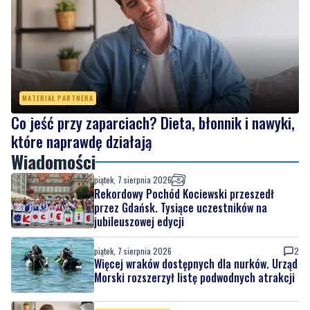
MATERIAŁ PARTNERA
Co jeść przy zaparciach? Dieta, błonnik i nawyki,
które naprawdę działają
Wiadomości
piątek, 7 sierpnia 2026
Rekordowy Pochód Kociewski przeszedł
przez Gdańsk. Tysiące uczestników na
jubileuszowej edycji
piątek, 7 sierpnia 2026
2
Więcej wraków dostępnych dla nurków. Urząd
Morski rozszerzył listę podwodnych atrakcji