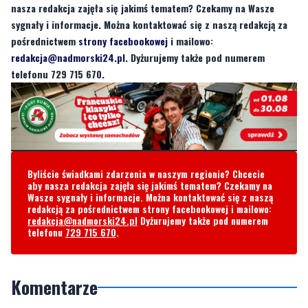
nasza redakcja zajęła się jakimś tematem? Czekamy na Wasze
sygnały i informacje. Można kontaktować się z naszą redakcją za
pośrednictwem
strony facebookowej
i mailowo:
redakcja@nadmorski24.pl
. Dyżurujemy także pod numerem
telefonu 729 715 670.
Byliście świadkami zdarzenia w naszym regionie? Chcecie
aby nasza redakcja zajęła się jakimś tematem? Czekamy na
Wasze sygnały i informacje. Można kontaktować się z naszą
redakcją za pośrednictwem strony facebookowej i mailowo:
redakcja@nadmorski24.pl
Dyżurujemy także pod numerem
telefonu
729 715 670
.
Komentarze