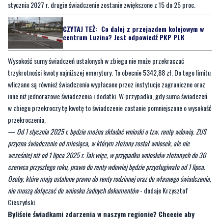
stycznia 2027 r. drugie świadczenie zostanie zwiększone z 15 do 25 proc.
CZYTAJ TEŻ:
Co dalej z przejazdem kolejowym w
centrum Luzina? Jest odpowiedź PKP PLK
Wysokość sumy świadczeń ustalonych w zbiegu nie może przekraczać
trzykrotności kwoty najniższej emerytury. To obecnie 5342,88 zł. Do tego limitu
wliczane są również świadczenia wypłacane przez instytucje zagraniczne oraz
inne niż jednorazowe świadczenia i dodatki. W przypadku, gdy suma świadczeń
w zbiegu przekroczy tę kwotę to świadczenie zostanie pomniejszone o wysokość
przekroczenia.
—
Od 1 stycznia 2025 r. będzie można składać wnioski o tzw. rentę wdowią. ZUS
przyzna świadczenie od miesiąca, w którym złożony został wniosek, ale nie
wcześniej niż od 1 lipca 2025 r. Tak więc, w przypadku wniosków złożonych do 30
czerwca przyszłego roku, prawo do renty wdowiej będzie przysługiwało od 1 lipca.
Osoby, które mają ustalone prawo do renty rodzinnej oraz do własnego świadczenia,
nie muszą dołączać do wniosku żadnych dokumentów
- dodaje Krzysztof
Cieszyński.
Byliście świadkami zdarzenia w naszym regionie? Chcecie aby