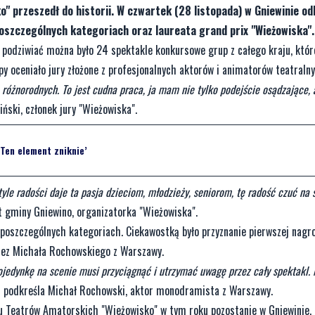
 przeszedł do historii. W czwartek (28 listopada) w Gniewinie od
oszczególnych kategoriach oraz laureata grand prix "Wieżowiska".
e podziwiać można było 24 spektakle konkursowe grup z całego kraju, któr
y oceniało jury złożone z profesjonalnych aktorów i animatorów teatralny
różnorodnych. To jest cudna praca, ja mam nie tylko podejście osądzające, 
iński, członek jury "Wieżowiska".
‘Ten element zniknie’
tyle radości daje ta pasja dzieciom, młodzieży, seniorom, tę radość czuć na 
t gminy Gniewino, organizatorka "Wieżowiska".
oszczególnych kategoriach. Ciekawostką było przyznanie pierwszej nagr
zez Michała Rochowskiego z Warszawy.
jedynkę na scenie musi przyciągnąć i utrzymać uwagę przez cały spektakl. 
 podkreśla Michał Rochowski, aktor monodramista z Warszawy.
ądu Teatrów Amatorskich "Wieżowisko" w tym roku pozostanie w Gniewinie. 