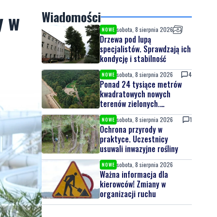
y w
Wiadomości
sobota, 8 sierpnia 2026
NOWE
Drzewa pod lupą
specjalistów. Sprawdzają ich
kondycję i stabilność
sobota, 8 sierpnia 2026
4
NOWE
Ponad 24 tysiące metrów
kwadratowych nowych
terenów zielonych.
Powstanie nowa przestrzeń
sobota, 8 sierpnia 2026
1
NOWE
do wypoczynku
Ochrona przyrody w
praktyce. Uczestnicy
usuwali inwazyjne rośliny
sobota, 8 sierpnia 2026
NOWE
Ważna informacja dla
kierowców! Zmiany w
organizacji ruchu