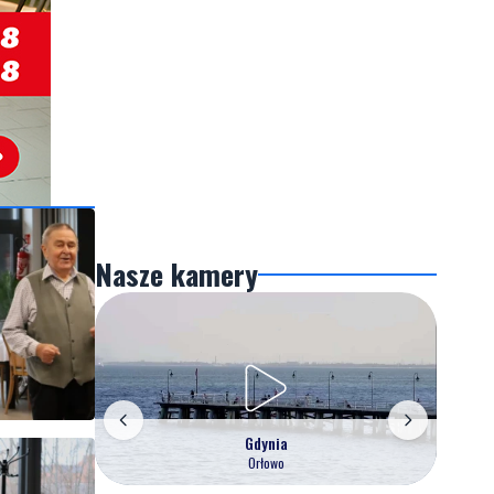
Nasze kamery
Gdynia
Orłowo