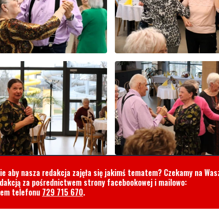
cie aby nasza redakcja zajęła się jakimś tematem? Czekamy na Was
edakcją za pośrednictwem strony facebookowej i mailowo:
rem telefonu
729 715 670
.