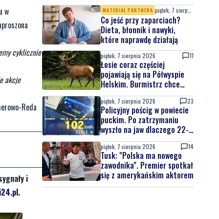
atrakcji
u w
piątek, 7 sierpnia 2026
MATERIAŁ PARTNERA
Co jeść przy zaparciach?
zaproszona
Dieta, błonnik i nawyki,
które naprawdę działają
emy cyklicznie
piątek, 7 sierpnia 2026
11
Łosie coraz częściej
pojawiają się na Półwyspie
ie akcje
Helskim. Burmistrz chce
nowych znaków drogowych
piątek, 7 sierpnia 2026
23
jherowo-Reda
Policyjny pościg w powiecie
puckim. Po zatrzymaniu
wyszło na jaw dlaczego 22-
latek uciekał
piątek, 7 sierpnia 2026
14
Tusk: "Polska ma nowego
zawodnika". Premier spotkał
się z amerykańskim aktorem
sygnały i
24.pl
.