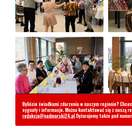
Byliście świadkami zdarzenia w naszym regionie? Chce
sygnały i informacje. Można kontaktować się z naszą r
redakcja@nadmorski24.pl
Dyżurujemy także pod nume