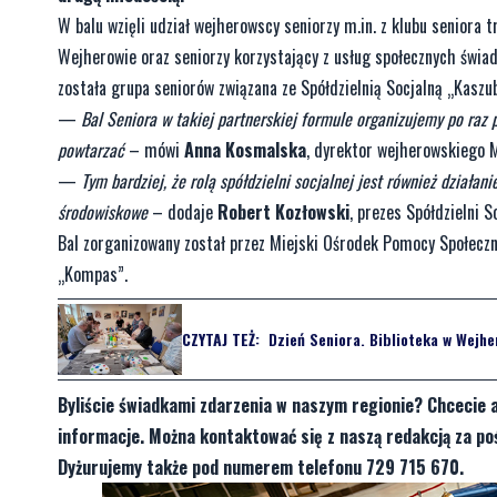
W balu wzięli udział wejherowscy seniorzy m.in. z klubu seniora
Wejherowie oraz seniorzy korzystający z usług społecznych świa
została grupa seniorów związana ze Spółdzielnią Socjalną „Kaszu
—
Bal Seniora w takiej partnerskiej formule organizujemy po raz 
powtarzać
– mówi
Anna Kosmalska
, dyrektor wejherowskiego 
—
Tym bardziej, że rolą spółdzielni socjalnej jest również działan
środowiskowe
– dodaje
Robert Kozłowski
, prezes Spółdzielni
Bal zorganizowany został przez Miejski Ośrodek Pomocy Społecz
„Kompas”.
CZYTAJ TEŻ:
Dzień Seniora. Biblioteka w Wejhe
Byliście świadkami zdarzenia w naszym regionie? Chcecie 
informacje. Można kontaktować się z naszą redakcją za 
Dyżurujemy także pod numerem telefonu 729 715 670.