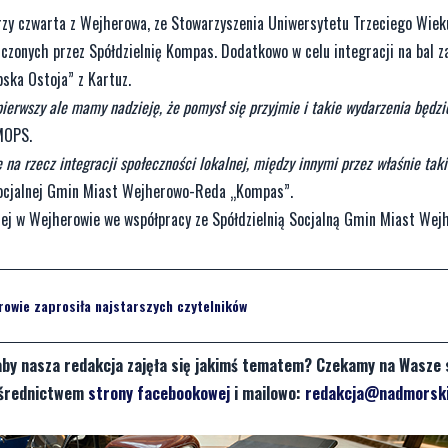
 trzy czwarta z Wejherowa, ze Stowarzyszenia Uniwersytetu Trzeciego Wiek
dczonych przez Spółdzielnię Kompas. Dodatkowo w celu integracji na bal 
bska Ostoja” z Kartuz.
pierwszy ale mamy nadzieję, że pomysł się przyjmie i takie wydarzenia będzi
MOPS.
ie na rzecz integracji społeczności lokalnej, między innymi przez właśnie tak
 Socjalnej Gmin Miast Wejherowo-Reda „Kompas”.
nej w Wejherowie we współpracy ze Spółdzielnią Socjalną Gmin Miast We
rowie zaprosiła najstarszych czytelników
aby nasza redakcja zajęła się jakimś tematem? Czekamy na Wasze 
pośrednictwem
strony facebookowej
i mailowo:
redakcja@nadmorski