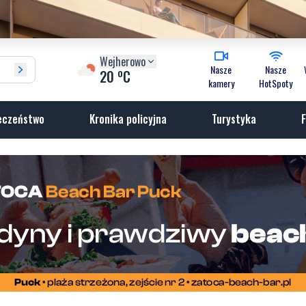
Wejherowo
Nasze
Nasze
o
20
C
kamery
HotSpoty
eczeństwo
Kronika policyjna
Turystyka
F