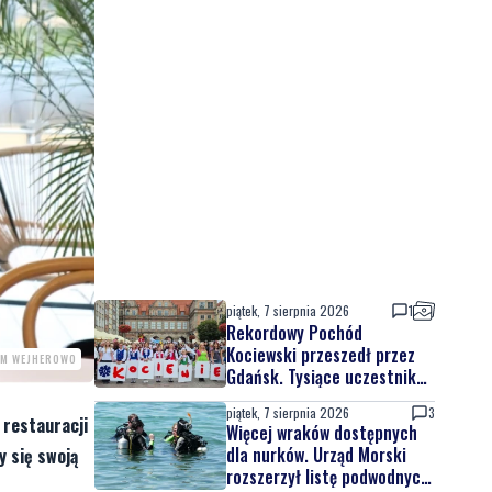
piątek, 7 sierpnia 2026
1
Rekordowy Pochód
Kociewski przeszedł przez
UM WEJHEROWO
Gdańsk. Tysiące uczestników
na jubileuszowej edycji
piątek, 7 sierpnia 2026
3
 restauracji
Więcej wraków dostępnych
dla nurków. Urząd Morski
y się swoją
rozszerzył listę podwodnych