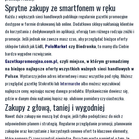
Sprytne zakupy ze smartfonem w ręku
Każda z większych sieci handlowych publikuje regularnie gazetki promocyjne
dostępne w formie drukowanej lub online. Dodatkowo sklepy nakłaniają klientów
do korzystania z dedykowanych im aplikacji, oferują tam różnego rodzaju zniżki i
promocje. Jeśli jednak nie zawsze masz czas, aby przeglądać bieżące oferty
sklepów takich jak
Lidl,
PoloMarket
czy Biedronka
, to mamy dla Ciebie
bardzo wygodne rozwiązanie.
Gazetkapromocyjna.com.pl
, czyli miejsce, w którym gromadzimy
na bieżąco najlepsze oferty wszystkich ważnych sieci handlowych w
Polsce
. Wystarczy jeden adres internetowy i masz wszystko pod ręką. Możesz
przeglądać gazetkę Stokrotki lub
Intermarche
albo możesz wyszukiwać
najlepsze ceny, wpisując nazwę danego produktu. Błyskawicznie dowiesz się,
gdzie w danym dniu najtaniej kupisz np. ulubione pomidory czy ciasteczka.
Zakupy z głową, taniej i wygodniej
Nawet duże zakupy nie muszą być drogie, jeśli tylko podejdziesz do nich z
odpowiednim planem i strategią. Regularne przeglądanie promocji, planowanie
zakupów oraz korzystanie z korzystnych cenowo ofert to kluczowe elementy,
które pomogą Ci zaoszczędzić pieniądze. Poza tym warto pamiętać o tym, że