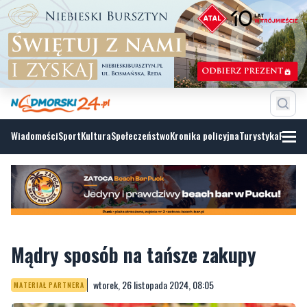
Wiadomości
Sport
Kultura
Społeczeństwo
Kronika policyjna
Turystyka
Fotoga
Mądry sposób na tańsze zakupy
wtorek, 26 listopada 2024, 08:05
MATERIAŁ PARTNERA