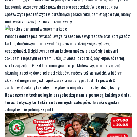
kupowanie sezonowe także pozwala sporo oszczędzić. Wiele produktów
spożywczych jest tańszych w określonych porach roku, pamiętając o tym, mamy
możliwość zaoszczędzenia znacznej kwoty.
Ponadto dobrze jest zwracać uwagę na sezonowe wyprzedaże oraz korzystać z
kart lojalnościowych, to pozwoli Ci jeszcze bardziej zwiększyć swoje
oszczędności. Dzięki tym prostym krokom możesz cieszyć się tańszymi
zakupami i lepszymi ofertami! Jeśli już wiesz, co zrobić, aby kupować taniej,
warto zajrzeć na Gazetkapromocyjna.com.pl. Możesz wygodnie przejrzeć
aktualną gazetkę dowolnej sieci sklepów, możesz też sprawdzić, w którym
sklepie danego dnia jest najniższa cena na dany produkt. To pozwoli Ci
zaplanować zakupy tak, aby nie wydawać niepotrzebnie zbyt dużej kwoty.
Nowoczesne technologie przychodzą nam z pomocą każdego dnia,
teraz dotyczy to także codziennych zakupów.
To duża wygoda i
zdecydowanie pełniejszy portfel.