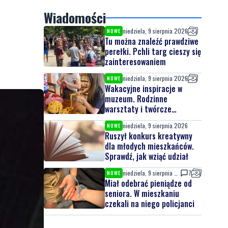
Wiadomości
niedziela, 9 sierpnia 2026
NOWE
Tu można znaleźć prawdziwe
perełki. Pchli targ cieszy się
zainteresowaniem
niedziela, 9 sierpnia 2026
NOWE
Wakacyjne inspiracje w
muzeum. Rodzinne
warsztaty i twórcze
spotkania
niedziela, 9 sierpnia 2026
NOWE
Ruszył konkurs kreatywny
dla młodych mieszkańców.
Sprawdź, jak wziąć udział
niedziela, 9 sierpnia 2026
7
NOWE
Miał odebrać pieniądze od
seniora. W mieszkaniu
czekali na niego policjanci