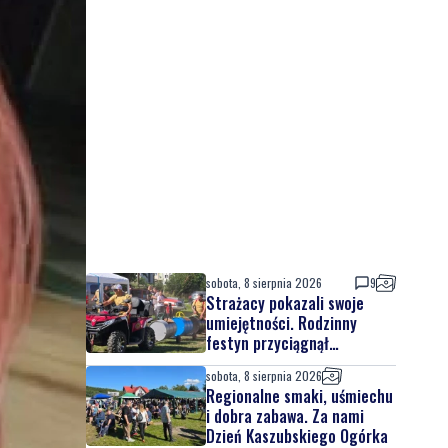
sobota, 8 sierpnia 2026
9
Strażacy pokazali swoje
umiejętności. Rodzinny
festyn przyciągnął
mieszkańców oraz gości
sobota, 8 sierpnia 2026
Regionalne smaki, uśmiechu
i dobra zabawa. Za nami
Dzień Kaszubskiego Ogórka