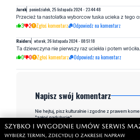
Jurek
poniedziałek, 25 listopada 2024 - 23:44:48
Przecież ta nastolatka wyborcow tuska ucieka z tego ośro
3
2
Zgłoś komentarz
Odpowiedz na komentarz
Raiders
wtorek, 26 listopada 2024 - 08:51:18
Ta dziewczyna nie pierwszy raz uciekła i potem wróciła
0
0
Zgłoś komentarz
Odpowiedz na komentarz
Napisz swój komentarz
Nie hejtuj, pisz kulturalnie i zgodne z prawem komen
"zgłoś nadużycie".
Imię / Podpis
O