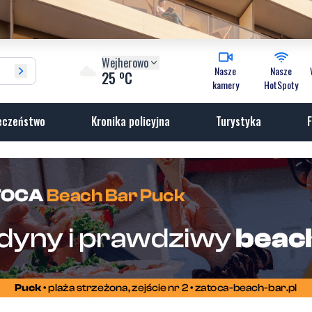
Wejherowo
Nasze
Nasze
o
25
C
kamery
HotSpoty
eczeństwo
Kronika policyjna
Turystyka
F