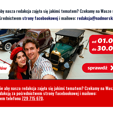
aby nasza redakcja zajęła się jakimś tematem? Czekamy na Wasze 
pośrednictwem
strony facebookowej
i mailowo:
redakcja@nadmorski
cie aby nasza redakcja zajęła się jakimś tematem? Czekamy na Was
edakcją za pośrednictwem strony facebookowej i mailowo:
rem telefonu
729 715 670
.