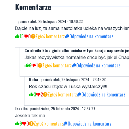
Komentarze
poniedziałek, 25 listopada 2024 - 10:40:33
Dajcie na luz, ta sama nastolatka ucieka na waszych ł
15
0
Zgłoś komentarz
Odpowiedz na komentarz
Co chwile ktos ginie albo ucieka w tym karaju naprawde jes
Jakas recydywistka normalnie chce być jak el Cha
6
1
Zgłoś komentarz
Odpowiedz na komentarz
Kuba
poniedziałek, 25 listopada 2024 - 23:45:30
Rok czasu rządów Tuska wystarczył!!!
3
2
Zgłoś komentarz
Odpowiedz na komentarz
Jessika
poniedziałek, 25 listopada 2024 - 12:37:27
Jessika tak ma
9
0
Zgłoś komentarz
Odpowiedz na komentarz