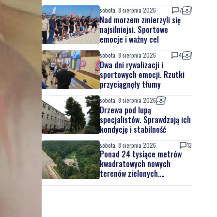
sobota, 8 sierpnia 2026
7
Nad morzem zmierzyli się
najsilniejsi. Sportowe
emocje i ważny cel
sobota, 8 sierpnia 2026
4
Dwa dni rywalizacji i
sportowych emocji. Rzutki
przyciągnęły tłumy
sobota, 8 sierpnia 2026
Drzewa pod lupą
specjalistów. Sprawdzają ich
kondycję i stabilność
sobota, 8 sierpnia 2026
13
Ponad 24 tysiące metrów
kwadratowych nowych
terenów zielonych.
Powstanie nowa przestrzeń
do wypoczynku