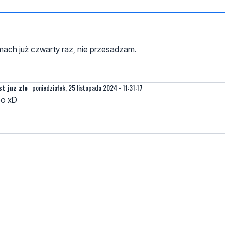
amach już czwarty raz, nie przesadzam.
t juz zle
poniedziałek, 25 listopada 2024 - 11:31:17
po xD