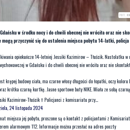
FOT. K
dańsku w środku nocy i do chwili obecnej nie wróciła oraz nie sk
 mogą przyczynić się do ustalenia miejsca pobytu 14-latki, policja 
ukiwania opiekuńcze 14-letniej Jessiki Kazimirow – Tłuścik. Nastolatka w
-wychowawczej w Gdańsku i do chwili obecnej nie wróciła oraz nie skontakt
st krępej budowy ciała, ma czarne włosy długości do łopatki, oczy koloru
oraz krótka czarną kurtkę. Jasne sportowe buty NIKE. Miała ze sobą czarną
iki Kazimirow-Tłuścik ‼️ Policjanci z komisariatu przy...
ziela, 24 listopada 2024
at miejsca jej pobytu, proszone są o kontakt z policjantami z Komisariatu
umerem alarmowym 112. Informacje można przesłać na adres poczty