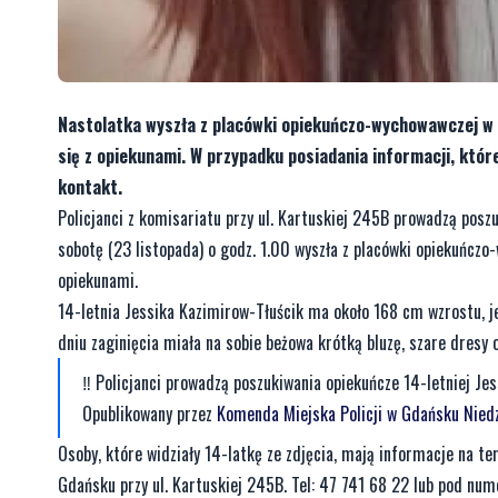
Nastolatka wyszła z placówki opiekuńczo-wychowawczej w G
się z opiekunami. W przypadku posiadania informacji, które
kontakt.
Policjanci z komisariatu przy ul. Kartuskiej 245B prowadzą posz
sobotę (23 listopada) o godz. 1.00 wyszła z placówki opiekuńczo
opiekunami.
14-letnia Jessika Kazimirow-Tłuścik ma około 168 cm wzrostu, je
dniu zaginięcia miała na sobie beżowa krótką bluzę, szare dresy 
‼️ Policjanci prowadzą poszukiwania opiekuńcze 14-letniej Jess
Opublikowany przez
Komenda Miejska Policji w Gdańsku
Nied
Osoby, które widziały 14-latkę ze zdjęcia, mają informacje na tem
Gdańsku przy ul. Kartuskiej 245B. Tel: 47 741 68 22 lub pod n