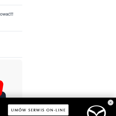
zować!!!
×