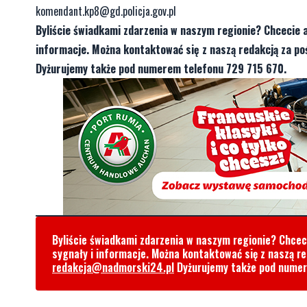
komendant.kp8@gd.policja.gov.pl
Byliście świadkami zdarzenia w naszym regionie? Chcecie 
informacje. Można kontaktować się z naszą redakcją za 
Dyżurujemy także pod numerem telefonu 729 715 670.
Byliście świadkami zdarzenia w naszym regionie? Chce
sygnały i informacje. Można kontaktować się z naszą r
redakcja@nadmorski24.pl
Dyżurujemy także pod nume