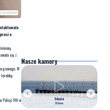
MP W GDAŃSKU
ontaktowała
prosi o
 minioną
owała się z
Nasze kamery
 brązowego. W
 torebkę.
Gdynia
 Policji VIII w
Orłowo