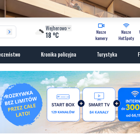
Wejherowo
Nasze
Nasze
o
18
C
kamery
HotSpoty
eczeństwo
Kronika policyjna
Turystyka
F