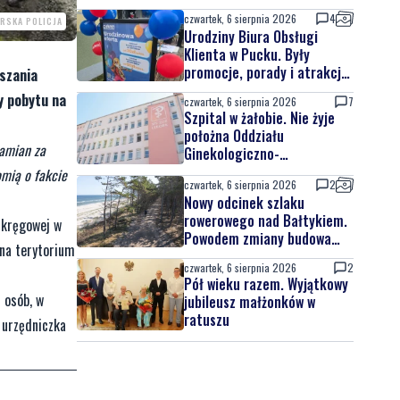
czwartek, 6 sierpnia 2026
4
RSKA POLICJA
Urodziny Biura Obsługi
Klienta w Pucku. Były
promocje, porady i atrakcje
eszania
dla najmłodszych
y pobytu na
czwartek, 6 sierpnia 2026
7
Szpital w żałobie. Nie żyje
położna Oddziału
zamian za
Ginekologiczno-
Położniczego
omią o fakcie
czwartek, 6 sierpnia 2026
2
Nowy odcinek szlaku
rowerowego nad Bałtykiem.
Okręgowej w
Powodem zmiany budowa
na terytorium
elektrowni jądrowej
czwartek, 6 sierpnia 2026
2
Pół wieku razem. Wyjątkowy
 osób, w
jubileusz małżonków w
ratuszu
e urzędniczka