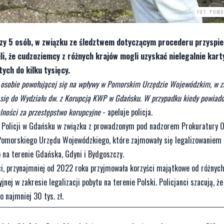
FOT. POMO
zczy 5 osób, w związku ze śledztwem dotyczącym procederu przyspi
ili, że cudzoziemcy z różnych krajów mogli uzyskać nielegalnie kart
ych do kilku tysięcy.
j osobie powołującej się na wpływy w Pomorskim Urzędzie Wojewódzkim, w 
ć się do Wydziału dw. z Korupcją KWP w Gdańsku. W przypadku kiedy powiad
lności za przestępstwo korupcyjne
- apeluje policja.
j Policji w Gdańsku w związku z prowadzonym pod nadzorem Prokuratury 
Pomorskiego Urzędu Wojewódzkiego, które zajmowały się legalizowaniem 
na terenie Gdańska, Gdyni i Bydgoszczy.
nci, przynajmniej od 2022 roku przyjmowała korzyści majątkowe od różnych
ej w zakresie legalizacji pobytu na terenie Polski. Policjanci szacują, ż
 najmniej 30 tys. zł.