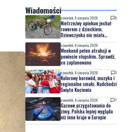
Wiadomości
czwartek, 6 sierpnia 2026
9
Nietrzeźwy opiekun jechał
rowerem z dzieckiem.
Dziewczynka nie miała
kasku
czwartek, 6 sierpnia 2026
Weekend pełen atrakcji w
powiecie słupskim. Sprawdź,
co zaplanowano
czwartek, 6 sierpnia 2026
1
Kolorowy korowód, muzyka i
regionalne smaki. Nadchodzi
Święto Kociewia
czwartek, 6 sierpnia 2026
7
Gazowe przygotowania do
zimy. Polska lepiej wygląda
niż inne kraje w Europie