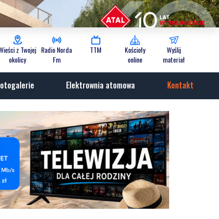
Wieści z Twojej
Radio Norda
TTM
Kościoły
Wyślij
okolicy
Fm
online
materiał
otogalerie
Elektrownia atomowa
Kontakt