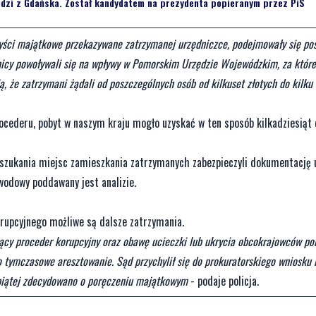
zi z Gdańska. Został kandydatem na prezydenta popieranym przez PiS
zyści majątkowe przekazywane zatrzymanej urzędniczce, podejmowały się po
ednicy powoływali się na wpływy w Pomorskim Urzędzie Wojewódzkim, za któr
 że zatrzymani żądali od poszczególnych osób od kilkuset złotych do kilku 
ocederu, pobyt w naszym kraju mogło uzyskać w ten sposób kilkadziesiąt 
szukania miejsc zamieszkania zatrzymanych zabezpieczyli dokumentację 
wodowy poddawany jest analizie.
rupcyjnego możliwe są dalsze zatrzymania.
cy proceder korupcyjny oraz obawę ucieczki lub ukrycia obcokrajowców pol
o tymczasowe aresztowanie. Sąd przychylił się do prokuratorskiego wniosku 
iątej zdecydowano o poręczeniu majątkowym
- podaje policja.