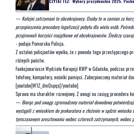
CZYTAJ TEŻ:
Wybory prezydenckie 2025. Pochod
—
Kolejni zatrzymani to obcokrajowcy. Osoby te w zamian za kor
przyspieszeniu procedury legalizacji pobytu dla wielu osób. Pośr
przyjmowali korzyści majątkowe od obcokrajowców. Śledczy szacują,
- podaje Pomorska Policja.
Z ustaleń policjantów wynika, że z powodu tego przestępczego pr
różnych państw.
Funkcjonariusze Wydziału Korupcji KWP w Gdańsku, podczas prze
telefony, komputery, nośniki pamięci. Zabezpieczony materiał do
[youtube]W1Z_dmQspqs[/youtube]
Sprawa ma charakter rozwojowy. Z uwagi na zasięg procederu ko
—
Biorąc pod uwagę zgromadzony materiał dowodowy potwierdzają
wystąpili z wnioskiem do prokuratora o złożenie w sądzie wniosku 
tymczasowym aresztowaniu wobec czterech zatrzymanych, wobec p