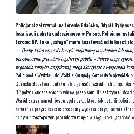
Policjanci zatrzymali na terenie Gdańska, Gdyni i Bydgos
legalizacji pobytu cudzoziemców w Polsce. Policjanci ustal
terenie RP. Taka „usługa” miała kosztować od kilkuset złot
—
Osoby, które wręczyły korzyść majątkową urzędnikowi lub inne
przyspieszenie procedury legalizacji pobytu w Polsce mogą zgłosi
wręczenia korzyści majątkowej, mogą skorzystać z wyłączenia kara
Policjanci z Wydziału do Walki z Korupcją Komendy Wojewódzkie
Gdańsku śledztwem zatrzymali pięć osób, wśród nich urzędnika 
RP pobytu cudzoziemcom wbrew przepisom. Do zatrzymań doszło 
Wśród zatrzymanych jest urzędniczka, która jak ustalili policja
zamian za przyspieszenie procedury wydania decyzji administracyjn
na tym przestępczym procederze mogła w ciągu roku „zarobić” co