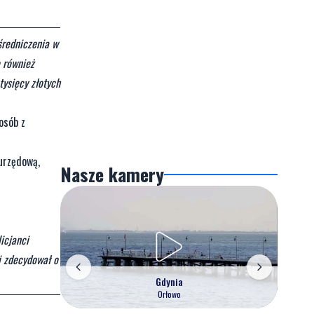
średniczenia w
e również
tysięcy złotych
osób z
urzędową,
Nasze kamery
icjanci
i zdecydował o
Gdynia
Orłowo