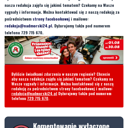
redakcja@nadmorski24.pl
. Dyżurujemy także pod numerem
telefonu 729 715 670.
Byliście świadkami zdarzenia w naszym regionie? Chcecie
aby nasza redakcja zajęła się jakimś tematem? Czekamy na
Wasze sygnały i informacje. Można kontaktować się z naszą
redakcją za pośrednictwem strony facebookowej i mailowo:
redakcja@nadmorski24.pl
Dyżurujemy także pod numerem
telefonu
729 715 670
.
Komentowanie wyłączone
Ten artykuł nie umożliwia dodawania
komentarzy. Opcja komentowania została
wyłączona przez autora lub redakcję.