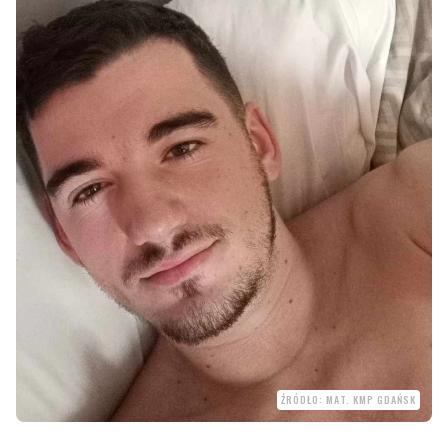
ŹRÓDŁO: MAT. KMP GDAŃSK
Gdańscy policjanci poinformowali o zaginięciu 23-letniego
Mikołaja Szramki. - Jego życie i zdrowie mogą być zagrożone -
informują mundurowi, którzy proszą o kontakt osoby, które mogą