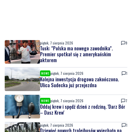
piątek, 7 sierpnia 2026
9
Tusk: "Polska ma nowego zawodnika".
Premier spotkał się z amerykańskim
aktorem
piątek, 7 sierpnia 2026
1
NOWE
Kolejna inwestycja drogowa zakończona.
Ulica Sudecka już przejezdna
piątek, 7 sierpnia 2026
7
NOWE
Oddaj krew i spędź dzień z rodziną. 'Darz Bór
– Dasz Krew'
piątek, 7 sierpnia 2026
1
Dziewięć nowych trolejbusów wyjechało na
ulice miasta. To inwestycja za ponad 28 mln
zł