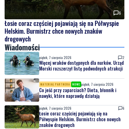
Łosie coraz częściej pojawiają się na Półwyspie
Helskim. Burmistrz chce nowych znaków
drogowych
Wiadomości
piątek, 7 sierpnia 2026
2
Więcej wraków dostępnych dla nurków. Urząd
Morski rozszerzył listę podwodnych atrakcji
piątek, 7 sierpnia 2026
MATERIAŁ PARTNERA
NOWE
Co jeść przy zaparciach? Dieta, błonnik i
nawyki, które naprawdę działają
piątek, 7 sierpnia 2026
6
Łosie coraz częściej pojawiają się na
Półwyspie Helskim. Burmistrz chce nowych
znaków drogowych
piątek, 7 sierpnia 2026
9
Policyjny pościg w powiecie puckim. Po
zatrzymaniu wyszło na jaw dlaczego 22-