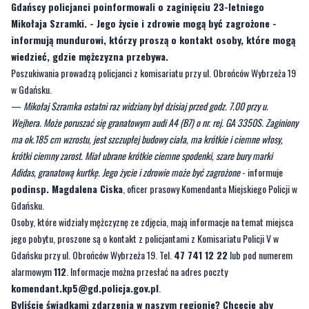
wiedzieć, gdzie mężczyzna przebywa.
Poszukiwania prowadzą policjanci z komisariatu przy ul. Obrońców Wybrzeża 19
w Gdańsku.
—
Mikołaj Szramka ostatni raz widziany był dzisiaj przed godz. 7.00 przy u.
Wejhera. Może poruszać się granatowym audi A4 (B7) o nr. rej. GA 3350S. Zaginiony
ma ok.185 cm wzrostu, jest szczupłej budowy ciała, ma krótkie i ciemne włosy,
krótki ciemny zarost. Miał ubrane krótkie ciemne spodenki, szare bury marki
Adidas, granatową kurtkę. Jego życie i zdrowie może być zagrożone
- informuje
podinsp. Magdalena Ciska
, oficer prasowy Komendanta Miejskiego Policji w
Gdańsku.
Osoby, które widziały mężczyznę ze zdjęcia, mają informacje na temat miejsca
jego pobytu, proszone są o kontakt z policjantami z Komisariatu Policji V w
Gdańsku przy ul. Obrońców Wybrzeża 19. Tel.
47 741 12 22
lub pod numerem
alarmowym
112
. Informacje można przesłać na adres poczty
komendant.kp5@gd.policja.gov.pl
.
Byliście świadkami zdarzenia w naszym regionie? Chcecie aby
nasza redakcja zajęła się jakimś tematem? Czekamy na Wasze
sygnały i informacje. Można kontaktować się z naszą redakcją za
pośrednictwem
strony facebookowej
i mailowo: