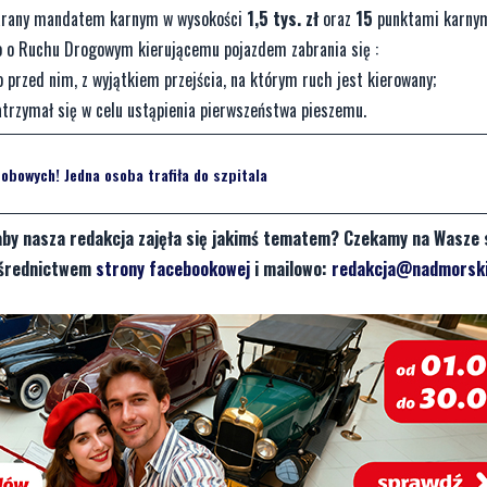
ukarany mandatem karnym w wysokości
1,5 tys. zł
oraz
15
punktami karnym
awo o Ruchu Drogowym kierującemu pojazdem zabrania się :
o przed nim, z wyjątkiem przejścia, na którym ruch jest kierowany;
atrzymał się w celu ustąpienia pierwszeństwa pieszemu.
bowych! Jedna osoba trafiła do szpitala
aby nasza redakcja zajęła się jakimś tematem? Czekamy na Wasze 
pośrednictwem
strony facebookowej
i mailowo:
redakcja@nadmorski