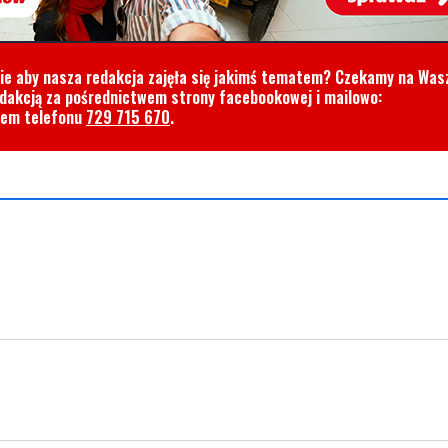
cie aby nasza redakcja zajęła się jakimś tematem? Czekamy na Was
edakcją za pośrednictwem strony facebookowej i mailowo:
rem telefonu
729 715 670
.