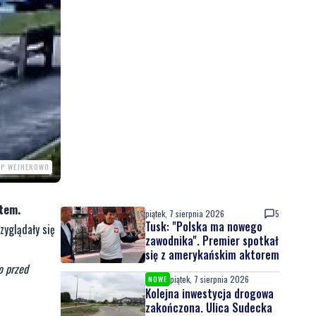
PP WEJHEROWO
atem.
piątek, 7 sierpnia 2026
5
Tusk: "Polska ma nowego
zyglądały się
zawodnika". Premier spotkał
się z amerykańskim aktorem
o przed
piątek, 7 sierpnia 2026
NOWE
Kolejna inwestycja drogowa
zakończona. Ulica Sudecka