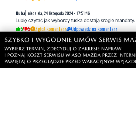
Kuba
niedziela, 24 listopada 2024 - 17:51:46
Lubię czytać jak wyborcy tuska dostają srogie mandaty
5
5
Zgłoś komentarz
Odpowiedz na komentarz
Michał
niedziela, 24 listopada 2024 - 18:32:06
Pula wyborców Tuska wyczerpała się miesiąc temu.
3
7
Zgłoś komentarz
Odpowiedz na komentarz
opcjakaszubska
poniedziałek, 25 listopada 2024 - 08:13:48
Ile płacą za takie wpisy? W złotówkach, czy w rub
2
0
Zgłoś komentarz
Odpowiedz na komentarz
Mirek W.
niedziela, 24 listopada 2024 - 19:09:13
Proponuję aby policjanci z powiatu wejherowskiego, p
zachowania na przejściu dla pieszych: wchodzenia na j
smartfonie, słuchawki na uszach, no i prawie w 100% p