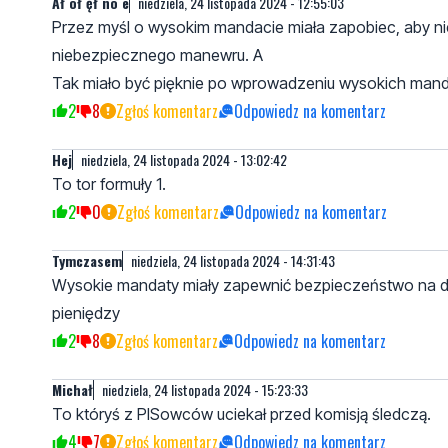
Ał oł ęł no e
niedziela, 24 listopada 2024 - 12:55:03
Przez myśl o wysokim mandacie miała zapobiec, aby n
niebezpiecznego manewru. A
Tak miało być pięknie po wprowadzeniu wysokich man
2
8
Zgłoś komentarz
Odpowiedz na komentarz
Hej
niedziela, 24 listopada 2024 - 13:02:42
To tor formuły 1.
2
0
Zgłoś komentarz
Odpowiedz na komentarz
Tymczasem
niedziela, 24 listopada 2024 - 14:31:43
Wysokie mandaty miały zapewnić bezpieczeństwo na dro
pieniędzy
2
8
Zgłoś komentarz
Odpowiedz na komentarz
Michał
niedziela, 24 listopada 2024 - 15:23:33
To któryś z PISowców uciekał przed komisją śledczą.
4
7
Zgłoś komentarz
Odpowiedz na komentarz