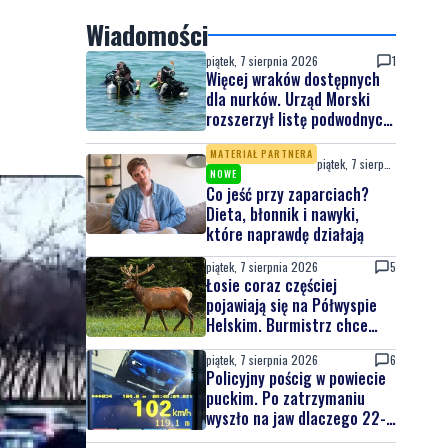
Wiadomości
piątek, 7 sierpnia 2026
1
Więcej wraków dostępnych
dla nurków. Urząd Morski
rozszerzył listę podwodnych
atrakcji
MATERIAŁ PARTNERA
piątek, 7 sierpnia 2026
NOWE
Co jeść przy zaparciach?
Dieta, błonnik i nawyki,
które naprawdę działają
piątek, 7 sierpnia 2026
5
Łosie coraz częściej
pojawiają się na Półwyspie
Helskim. Burmistrz chce
nowych znaków drogowych
piątek, 7 sierpnia 2026
6
Policyjny pościg w powiecie
puckim. Po zatrzymaniu
wyszło na jaw dlaczego 22-
latek uciekał