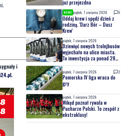
już przejezdna
i.
piątek, 7 sierpnia 2026
5
NOWE
Oddaj krew i spędź dzień z
rodziną. 'Darz Bór – Dasz
Krew'
piątek, 7 sierpnia 2026
Dziewięć nowych trolejbusów
wyjechało na ulice miasta.
To inwestycja za ponad 28
mln zł
sygnały i
piątek, 7 sierpnia 2026
2
24.pl
.
Pomorska IV liga wraca do
gry
piątek, 7 sierpnia 2026
Wikęd poznał rywala w
Pucharze Polski. To zespół z
ekstraklasy!