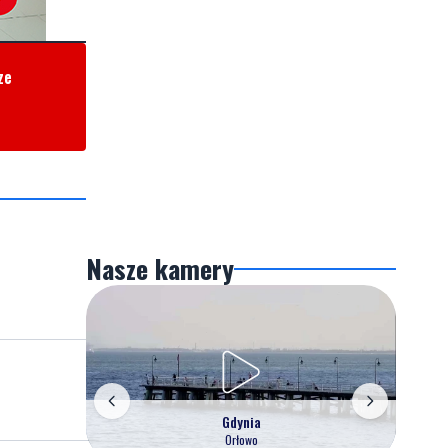
ze
Nasze kamery
Gdynia
Orłowo