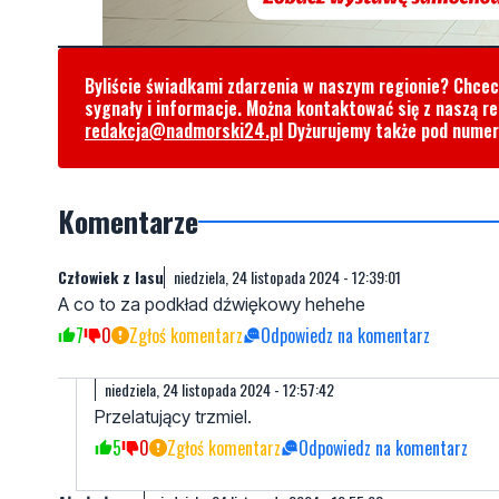
Byliście świadkami zdarzenia w naszym regionie? Chce
sygnały i informacje. Można kontaktować się z naszą r
redakcja@nadmorski24.pl
Dyżurujemy także pod nume
Komentarze
Człowiek z lasu
niedziela, 24 listopada 2024 - 12:39:01
A co to za podkład dźwiękowy hehehe
7
0
Zgłoś komentarz
Odpowiedz na komentarz
niedziela, 24 listopada 2024 - 12:57:42
Przelatujący trzmiel.
5
0
Zgłoś komentarz
Odpowiedz na komentarz