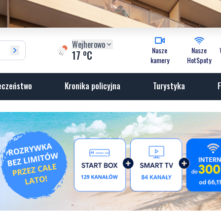
Wejherowo
Nasze
Nasze
o
17
C
kamery
HotSpoty
eczeństwo
Kronika policyjna
Turystyka
F