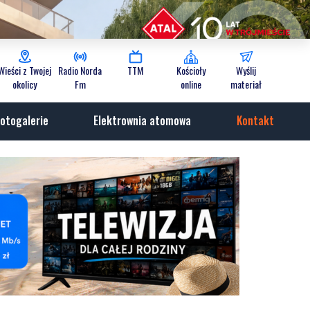
Wieści z Twojej
Radio Norda
TTM
Kościoły
Wyślij
okolicy
Fm
online
materiał
otogalerie
Elektrownia atomowa
Kontakt