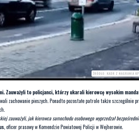
ŹRÓDŁO: KADR Z NAGRANIA K
i. Zauważyli to policjanci, którzy ukarali kierowcę wysokim mand
owali zachowanie pieszych. Ponadto pozostałe patrole także szczególnie pr
ch.
rskiej zauważyli, jak kierowca samochodu osobowego wyprzedzał bezpośredni
us
, oficer prasowy w Komendzie Powiatowej Policji w Wejherowie.