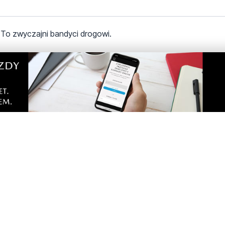
. To zwyczajni bandyci drogowi.
 Ten mandat otrzymał PiSowiec uciekający przed komisją śled
lach? Chciałbym sobie dorobić. Choruję i mam więcej wolnego c
rzy udziale drona, obserwowali zachowanie pieszych. Typowe i
ezdnię bez spojrzenia w prawo, w lewo, nagłe wtargnięcia, no
rzejeżdżanie rowerami. Czy tych zachowań pieszych to nawet z