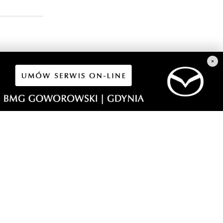
×
czą.
zasu.
ch
s w
 drona nie