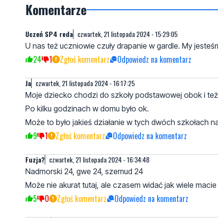
Komentarze
Uczeń SP4 reda
czwartek, 21 listopada 2024 - 15:29:05
U nas też uczniowie czuły drapanie w gardle. My jeste
24
1
Zgłoś komentarz
Odpowiedz na komentarz
Ja
czwartek, 21 listopada 2024 - 16:17:25
Moje dziecko chodzi do szkoły podstawowej obok i też 
Po kilku godzinach w domu było ok.
Może to było jakieś działanie w tych dwóch szkołach na
9
1
Zgłoś komentarz
Odpowiedz na komentarz
Fuzja?
czwartek, 21 listopada 2024 - 16:34:48
Nadmorski 24, gwe 24, szemud 24
Może nie akurat tutaj, ale czasem widać jak wiele maci
5
0
Zgłoś komentarz
Odpowiedz na komentarz