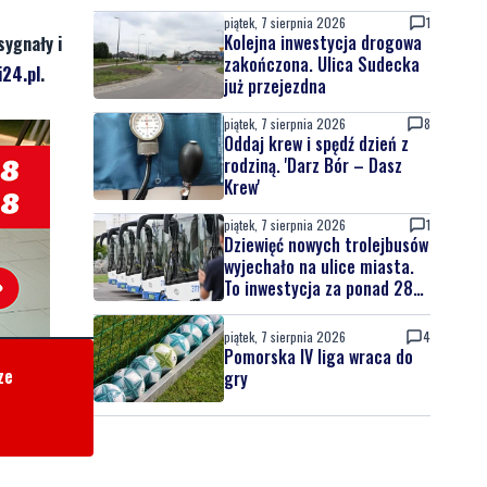
piątek, 7 sierpnia 2026
1
Kolejna inwestycja drogowa
sygnały i
zakończona. Ulica Sudecka
24.pl
.
już przejezdna
piątek, 7 sierpnia 2026
8
Oddaj krew i spędź dzień z
rodziną. 'Darz Bór – Dasz
Krew'
piątek, 7 sierpnia 2026
1
Dziewięć nowych trolejbusów
wyjechało na ulice miasta.
To inwestycja za ponad 28
mln zł
piątek, 7 sierpnia 2026
4
Pomorska IV liga wraca do
ze
gry