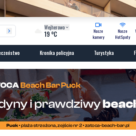
Wejherowo
Nasze
Nasze
o
19
C
kamery
HotSpoty
eczeństwo
Kronika policyjna
Turystyka
F