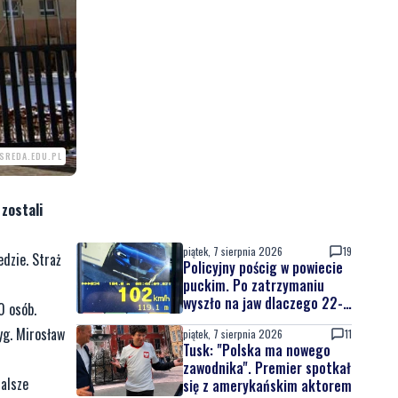
ZSREDA.EDU.PL
 zostali
piątek, 7 sierpnia 2026
19
edzie. Straż
Policyjny pościg w powiecie
puckim. Po zatrzymaniu
wyszło na jaw dlaczego 22-
0 osób.
latek uciekał
yg. Mirosław
piątek, 7 sierpnia 2026
11
Tusk: "Polska ma nowego
zawodnika". Premier spotkał
Dalsze
się z amerykańskim aktorem