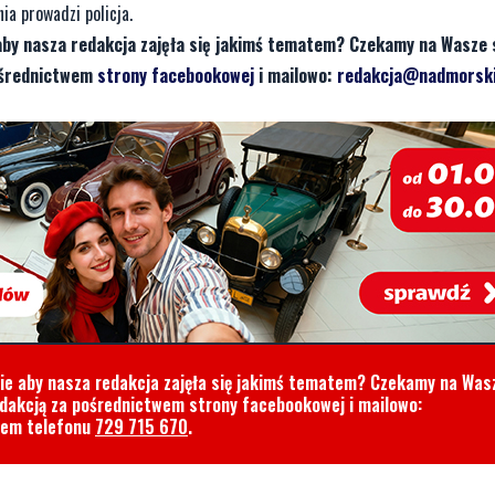
ia prowadzi policja.
aby nasza redakcja zajęła się jakimś tematem? Czekamy na Wasze 
pośrednictwem
strony facebookowej
i mailowo:
redakcja@nadmorski
cie aby nasza redakcja zajęła się jakimś tematem? Czekamy na Was
edakcją za pośrednictwem strony facebookowej i mailowo:
rem telefonu
729 715 670
.