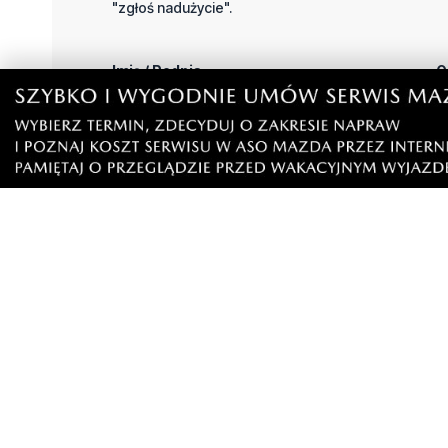
"zgłoś nadużycie".
Imię / Podpis
O
Wiadomość
Klikając "dodaj komentarz", akceptujesz regulamin 