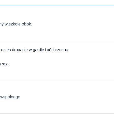
śmy w szkole obok.
czuło drapanie w gardle i ból brzucha.
 raz.
e wspólnego