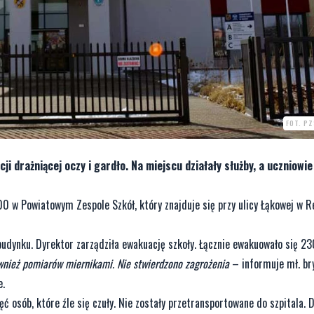
FOT. P
ji drażniącej oczy i gardło. Na miejscu działały służby, a uczniowie
00 w Powiatowym Zespole Szkół, który znajduje się przy ulicy Łąkowej w R
budynku. Dyrektor zarządziła ewakuację szkoły. Łącznie ewakuowało się 23
wnież pomiarów miernikami. Nie stwierdzono zagrożenia
– informuje mł. br
e.
 osób, które źle się czuły. Nie zostały przetransportowane do szpitala. 