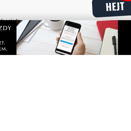
dpowiedz
portalu
Dodaj komentarz