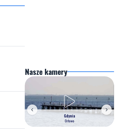
Nasze kamery
Gdynia
Orłowo