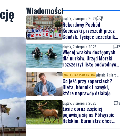
cję
Wiadomości
piątek, 7 sierpnia 2026
Rekordowy Pochód
Kociewski przeszedł przez
Gdańsk. Tysiące uczestników
na jubileuszowej edycji
piątek, 7 sierpnia 2026
2
Więcej wraków dostępnych
dla nurków. Urząd Morski
rozszerzył listę podwodnych
atrakcji
piątek, 7 sierpnia 2026
MATERIAŁ PARTNERA
Co jeść przy zaparciach?
Dieta, błonnik i nawyki,
które naprawdę działają
piątek, 7 sierpnia 2026
9
Łosie coraz częściej
pojawiają się na Półwyspie
Helskim. Burmistrz chce
nowych znaków drogowych