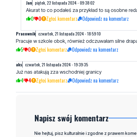
Jan
piątek, 22 listopada 2024 - 09:38:02
Akurat to co podałeś za przykład to są osobne r
0
0
Zgłoś komentarz
Odpowiedz na komentarz
Pracownik
czwartek, 21 listopada 2024 - 18:59:10
Pracuje w szkole obok, również odczuwałam silne drapa
5
0
Zgłoś komentarz
Odpowiedz na komentarz
aks
czwartek, 21 listopada 2024 - 19:39:35
Już nas atakują zza wschodniej granicy
4
4
Zgłoś komentarz
Odpowiedz na komentarz
Napisz swój komentarz
Nie hejtuj, pisz kulturalnie i zgodne z prawem komen