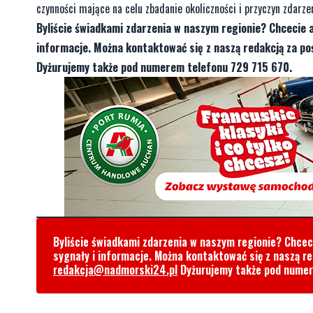
czynności mające na celu zbadanie okoliczności i przyczyn zdarzen
Byliście świadkami zdarzenia w naszym regionie? Chcecie 
informacje. Można kontaktować się z naszą redakcją za 
Dyżurujemy także pod numerem telefonu 729 715 670.
Byliście świadkami zdarzenia w naszym regionie? Chce
sygnały i informacje. Można kontaktować się z naszą r
redakcja@nadmorski24.pl
Dyżurujemy także pod nume