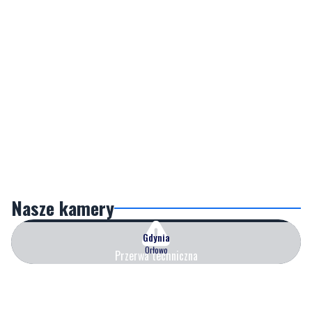
Nasze kamery
Gdynia
Orłowo
Przerwa techniczna