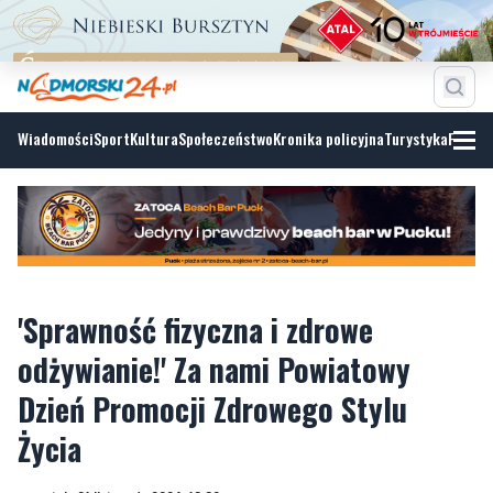
Wiadomości
Sport
Kultura
Społeczeństwo
Kronika policyjna
Turystyka
Fotoga
'Sprawność fizyczna i zdrowe
odżywianie!' Za nami Powiatowy
Dzień Promocji Zdrowego Stylu
Życia