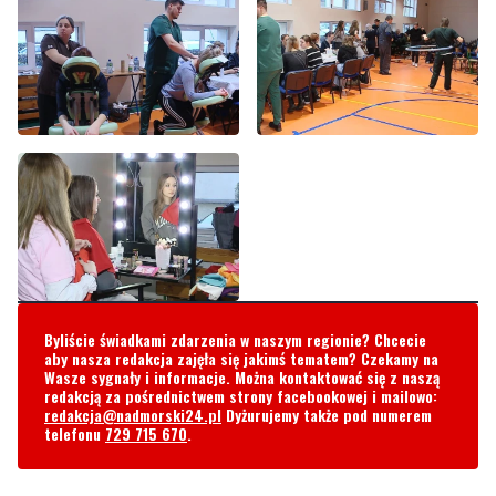
Byliście świadkami zdarzenia w naszym regionie? Chcecie
aby nasza redakcja zajęła się jakimś tematem? Czekamy na
Wasze sygnały i informacje. Można kontaktować się z naszą
redakcją za pośrednictwem strony facebookowej i mailowo:
redakcja@nadmorski24.pl
Dyżurujemy także pod numerem
telefonu
729 715 670
.