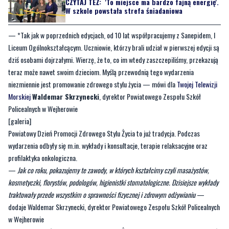
CZYTAJ TEŻ:
'To miejsce ma bardzo fajną energię'.
W szkole powstała strefa śniadaniowa
— *Tak jak w poprzednich edycjach, od 10 lat współpracujemy z Sanepidem, I
Liceum Ogólnokształcącym. Uczniowie, którzy brali udział w pierwszej edycji są
dziś osobami dojrzałymi. Wierzę, że to, co im wtedy zaszczepiliśmy, przekazują
teraz może nawet swoim dzieciom. Myślą przewodnią tego wydarzenia
niezmiennie jest promowanie zdrowego stylu życia — mówi dla
Twojej Telewizji
Morskiej
Waldemar Skrzynecki
, dyrektor Powiatowego Zespołu Szkół
Policealnych w Wejherowie
[galeria]
Powiatowy Dzień Promocji Zdrowego Stylu Życia to już tradycja. Podczas
wydarzenia odbyły się m.in. wykłady i konsultacje, terapie relaksacyjne oraz
profilaktyka onkologiczna.
—
Jak co roku, pokazujemy te zawody, w których kształcimy czyli masażystów,
kosmetyczki, florystów, podologów, higienistki stomatologiczne. Dzisiejsze wykłady
traktowały przede wszystkim o sprawności fizycznej i zdrowym odżywianiu
—
dodaje Waldemar Skrzynecki, dyrektor Powiatowego Zespołu Szkół Policealnych
w Wejherowie