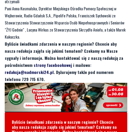
Stowarzyszenia Stowarzyszenie Wsparcia Osób Niepełnosprawnych i Seniorów
"ŻYJ Godnie" , Lucyna Wirkus ze Stowarzyszenia Skrzydło Anioła, a także Marek
Kukuczka.
Byliście świadkami zdarzenia w naszym regionie? Chcecie aby
nasza redakcja zajęła się jakimś tematem? Czekamy na Wasze
sygnały i informacje. Można kontaktować się z naszą redakcją za
pośrednictwem
strony facebookowej
i mailowo:
redakcja@nadmorski24.pl
. Dyżurujemy także pod numerem
telefonu 729 715 670.
Byliście świadkami zdarzenia w naszym regionie? Chcecie
aby nasza redakcja zajęła się jakimś tematem? Czekamy na
Wasze sygnały i informacje. Można kontaktować się z naszą
redakcją za pośrednictwem strony facebookowej i mailowo:
redakcja@nadmorski24.pl
Dyżurujemy także pod numerem
telefonu
729 715 670
.