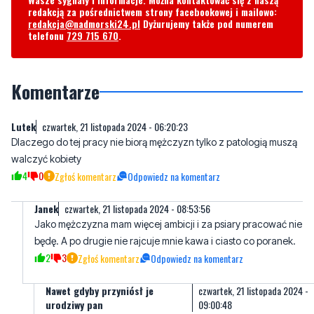
Komentarze
Lutek
czwartek, 21 listopada 2024 - 06:20:23
Dlaczego do tej pracy nie biorą mężczyzn tylko z patologią muszą
walczyć kobiety
4
0
Zgłoś komentarz
Odpowiedz na komentarz
Janek
czwartek, 21 listopada 2024 - 08:53:56
Jako mężczyzna mam więcej ambicji i za psiary pracować nie
będę. A po drugie nie rajcuje mnie kawa i ciasto co poranek.
2
3
Zgłoś komentarz
Odpowiedz na komentarz
Nawet gdyby przyniósł je
czwartek, 21 listopada 2024 -
urodziwy pan
09:00:48
"..."
1
3
Zgłoś komentarz
Odpowiedz na komentarz