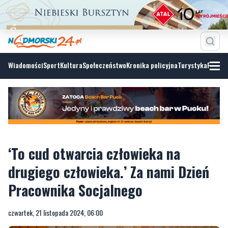
Wiadomości
Sport
Kultura
Społeczeństwo
Kronika policyjna
Turystyka
Fotoga
‘To cud otwarcia człowieka na
drugiego człowieka.’ Za nami Dzień
Pracownika Socjalnego
czwartek, 21 listopada 2024, 06:00