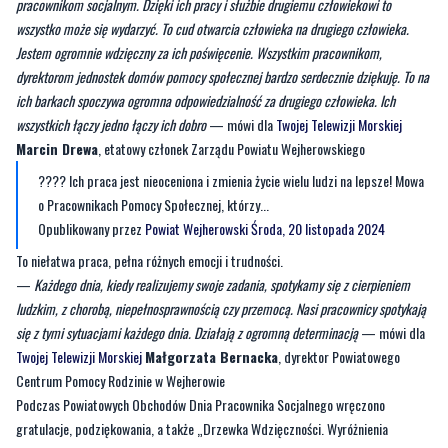
dyrektorom jednostek domów pomocy społecznej bardzo serdecznie dziękuję. To na
ich barkach spoczywa ogromna odpowiedzialność za drugiego człowieka. Ich
wszystkich łączy jedno łączy ich dobro
— mówi dla
Twojej Telewizji Morskiej
Marcin Drewa
, etatowy członek Zarządu Powiatu Wejherowskiego
???? Ich praca jest nieoceniona i zmienia życie wielu ludzi na lepsze! Mowa
o Pracownikach Pomocy Społecznej, którzy...
Opublikowany przez
Powiat Wejherowski
Środa, 20 listopada 2024
To niełatwa praca, pełna różnych emocji i trudności.
—
Każdego dnia, kiedy realizujemy swoje zadania, spotykamy się z cierpieniem
ludzkim, z chorobą, niepełnosprawnością czy przemocą. Nasi pracownicy spotykają
się z tymi sytuacjami każdego dnia. Działają z ogromną determinacją
— mówi dla
Twojej Telewizji Morskiej
Małgorzata Bernacka
, dyrektor Powiatowego
Centrum Pomocy Rodzinie w Wejherowie
Podczas Powiatowych Obchodów Dnia Pracownika Socjalnego wręczono
gratulacje, podziękowania, a także „Drzewka Wdzięczności. Wyróżnienia
otrzymali:
Pani Anna Kosmalska, Dyrektor Miejskiego Ośrodka Pomocy Społecznej w
Wejherowie, Radio Gdańsk S.A., Pipelife Polska, Franciszek Sychowski ze