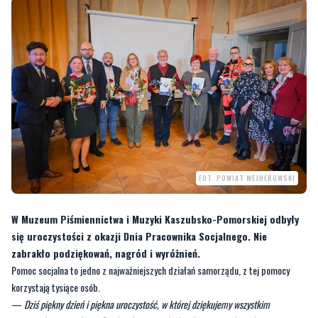
FOT. POWIAT WEJHEROWSKI
W Muzeum Piśmiennictwa i Muzyki Kaszubsko-Pomorskiej odbyły
się uroczystości z okazji Dnia Pracownika Socjalnego. Nie
zabrakło podziękowań, nagród i wyróżnień.
Pomoc socjalna to jedno z najważniejszych działań samorządu, z tej pomocy
korzystają tysiące osób.
—
Dziś piękny dzień i piękna uroczystość, w której dziękujemy wszystkim
pracownikom socjalnym. Dzięki ich pracy i służbie drugiemu człowiekowi to
wszystko może się wydarzyć. To cud otwarcia człowieka na drugiego człowieka.
Jestem ogromnie wdzięczny za ich poświęcenie. Wszystkim pracownikom,