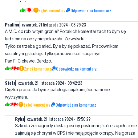
Paulina
czwartek, 21 listopada 2024 - 08:29:23
A M.D. co robi w tym gronie? Po takich komentarzach to bym się
ludziom na oczy nie pokazała. Ze wstydu
Tylko ze trzeba go mieć. Byle by się pokazać. Pracownikom
socjalnym gratuluję. Tylko pracownikom socjalnym
Pan F. Ciekawe. Bardzo.
4
0
Zgłoś komentarz
Odpowiedz na komentarz
Stefa
czwartek, 21 listopada 2024 - 09:42:23
Ciężka praca. Ja bym z patologia pijakami,ćpunami nie
wytrzymała.
3
1
Zgłoś komentarz
Odpowiedz na komentarz
Ryba
czwartek, 21 listopada 2024 - 15:50:22
Szkoda że nagrody dostają osoby postronne, które zupełnie nie
zajmują się chorymi w DPS i nie mają pojęcia o prący. Najgorsza
robotę odwalają opiekunowie i pokojowe i one nie dostają nic
nigdy, są odstawione na bok. Szkoda że starostwo tym się nie
zainteresuje