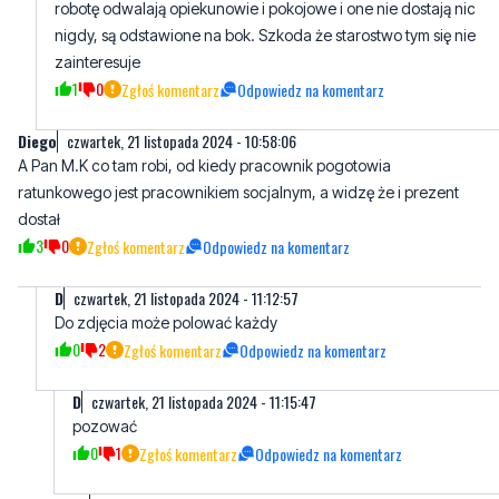
1
0
Zgłoś komentarz
Odpowiedz na komentarz
Diego
czwartek, 21 listopada 2024 - 10:58:06
A Pan M.K co tam robi, od kiedy pracownik pogotowia
ratunkowego jest pracownikiem socjalnym, a widzę że i prezent
dostał
3
0
Zgłoś komentarz
Odpowiedz na komentarz
D
czwartek, 21 listopada 2024 - 11:12:57
Do zdjęcia może polować każdy
0
2
Zgłoś komentarz
Odpowiedz na komentarz
D
czwartek, 21 listopada 2024 - 11:15:47
pozować
0
1
Zgłoś komentarz
Odpowiedz na komentarz
Ktoś?Coś?
czwartek, 21 listopada 2024 - 11:08:34
Widzę że bywa tu dużo osób, potrzebuję pomocy.
Poszukuję Fundacji "Bliżej Seniora" ponoć jest w powiecie