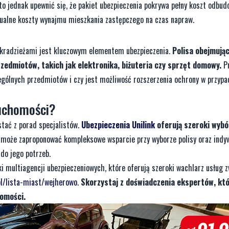
to jednak upewnić się, że pakiet ubezpieczenia pokrywa pełny koszt odbud
tualne koszty wynajmu mieszkania zastępczego na czas napraw.
i kradzieżami jest kluczowym elementem ubezpieczenia.
Polisa obejmują
zedmiotów, takich jak elektronika, biżuteria czy sprzęt domowy.
P
zególnych przedmiotów i czy jest możliwość rozszerzenia ochrony w przyp
ruchomości?
stać z porad specjalistów.
Ubezpieczenia Unilink
oferują szeroki wybór
a może zaproponować kompleksowe wsparcie przy wyborze polisy oraz indy
 do jego potrzeb.
 multiagencji ubezpieczeniowych, które oferują szeroki wachlarz usług z
.pl/lista-miast/wejherowo
.
Skorzystaj z doświadczenia ekspertów, kt
homości.