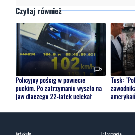
Czytaj również
2
Policyjny pościg w powiecie
Tusk: "P
puckim. Po zatrzymaniu wyszło na
zawodnika
jaw dlaczego 22-latek uciekał
amerykań
Artykuły
Informacje