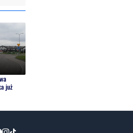
owa
a już