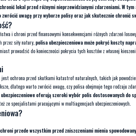
 chronić lokal przed różnymi nieprzewidzianymi zdarzeniami. W tym
 zwrócić uwagę przy wyborze polisy oraz jak skutecznie chronić sw
ość?
eństwa i chroni przed finansowymi konsekwencjami różnych zdarzeń losow
 przez siły natury,
polisa ubezpieczeniowa może pokryć koszty napr
miast prowadzić do konieczności pokrycia tych kosztów z własnej kieszeni
mi
jest ochrona przed skutkami katastrof naturalnych, takich jak powodzie
ększe, dlatego warto zwrócić uwagę, czy polisa obejmuje tego rodzaju zda
y ubezpieczeniowe oferują szeroki wybór polis dostosowanych do sp
ż ze specjalistami pracującymi w multiagencjach ubezpieczeniowych.
zeniowa?
 chroni przede wszystkim przed zniszczeniami mienia spowodowan