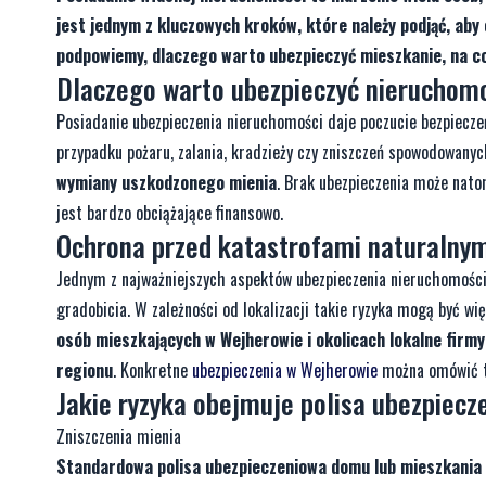
jest jednym z kluczowych kroków, które należy podjąć, aby
podpowiemy, dlaczego warto ubezpieczyć mieszkanie, na co
Dlaczego warto ubezpieczyć nieruchom
Posiadanie ubezpieczenia nieruchomości daje poczucie bezpiecz
przypadku pożaru, zalania, kradzieży czy zniszczeń spowodowanych
wymiany uszkodzonego mienia
. Brak ubezpieczenia może nato
jest bardzo obciążające finansowo.
Ochrona przed katastrofami naturalny
Jednym z najważniejszych aspektów ubezpieczenia nieruchomości 
gradobicia. W zależności od lokalizacji takie ryzyka mogą być wi
osób mieszkających w Wejherowie i okolicach lokalne firm
regionu
. Konkretne
ubezpieczenia w Wejherowie
można omówić te
Jakie ryzyka obejmuje polisa ubezpiec
Zniszczenia mienia
Standardowa polisa ubezpieczeniowa domu lub mieszkania