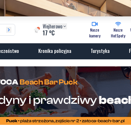
Wejherowo
Nasze
Nasze
o
17
C
kamery
HotSpoty
eczeństwo
Kronika policyjna
Turystyka
F