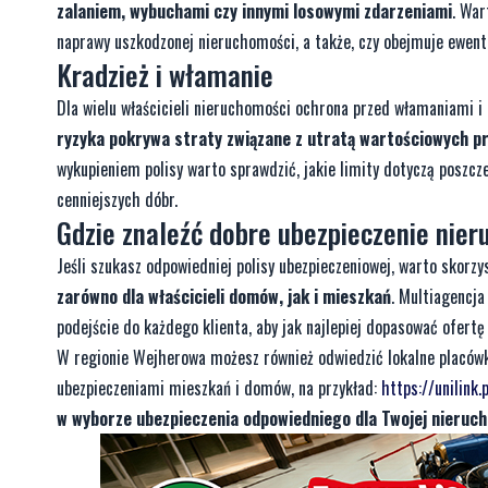
zalaniem, wybuchami czy innymi losowymi zdarzeniami
. War
naprawy uszkodzonej nieruchomości, a także, czy obejmuje ewen
Kradzież i włamanie
Dla wielu właścicieli nieruchomości ochrona przed włamaniami 
ryzyka pokrywa straty związane z utratą wartościowych pr
wykupieniem polisy warto sprawdzić, jakie limity dotyczą poszc
cenniejszych dóbr.
Gdzie znaleźć dobre ubezpieczenie nie
Jeśli szukasz odpowiedniej polisy ubezpieczeniowej, warto skorzy
zarówno dla właścicieli domów, jak i mieszkań
. Multiagencj
podejście do każdego klienta, aby jak najlepiej dopasować ofertę
W regionie Wejherowa możesz również odwiedzić lokalne placówki
ubezpieczeniami mieszkań i domów, na przykład:
https://unilink
w wyborze ubezpieczenia odpowiedniego dla Twojej nieruc