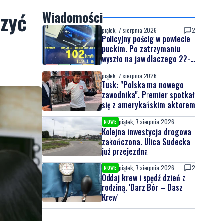
czyć
Wiadomości
piątek, 7 sierpnia 2026
2
Policyjny pościg w powiecie
puckim. Po zatrzymaniu
wyszło na jaw dlaczego 22-
latek uciekał
piątek, 7 sierpnia 2026
Tusk: "Polska ma nowego
zawodnika". Premier spotkał
się z amerykańskim aktorem
piątek, 7 sierpnia 2026
NOWE
Kolejna inwestycja drogowa
zakończona. Ulica Sudecka
już przejezdna
piątek, 7 sierpnia 2026
2
NOWE
Oddaj krew i spędź dzień z
rodziną. 'Darz Bór – Dasz
Krew'