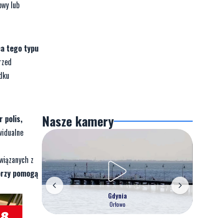
owy lub
ca tego typu
rzed
adku
Nasze kamery
 polis,
widualne
wiązanych z
órzy pomogą
Gdynia
Orłowo