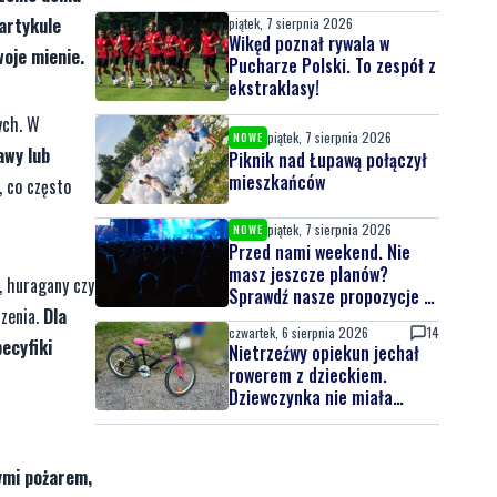
 artykule
piątek, 7 sierpnia 2026
Wikęd poznał rywala w
oje mienie.
Pucharze Polski. To zespół z
ekstraklasy!
ych. W
piątek, 7 sierpnia 2026
NOWE
awy lub
Piknik nad Łupawą połączył
mieszkańców
, co często
piątek, 7 sierpnia 2026
NOWE
Przed nami weekend. Nie
masz jeszcze planów?
, huragany czy
Sprawdź nasze propozycje w
rzenia.
Dla
powiecie wejherowskim i
czwartek, 6 sierpnia 2026
14
puckim
ecyfiki
Nietrzeźwy opiekun jechał
rowerem z dzieckiem.
Dziewczynka nie miała
kasku
ymi pożarem,