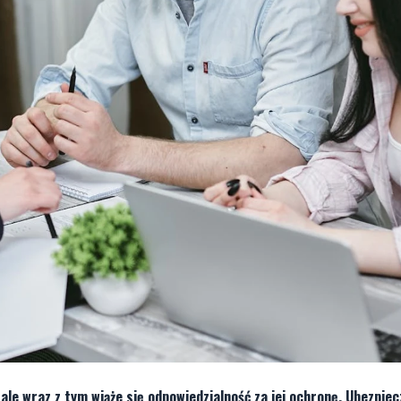
ale wraz z tym wiąże się odpowiedzialność za jej ochronę. Ubezpie