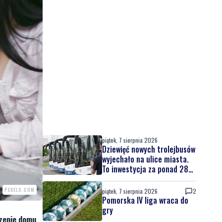
piątek, 7 sierpnia 2026
Dziewięć nowych trolejbusów
wyjechało na ulice miasta.
To inwestycja za ponad 28
mln zł
PEXELS.COM
piątek, 7 sierpnia 2026
2
Pomorska IV liga wraca do
gry
czenie domu