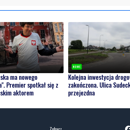
NOWE
olska ma nowego
Kolejna inwestycja drog
". Premier spotkał się z
zakończona. Ulica Sudeck
skim aktorem
przejezdna
Zobacz