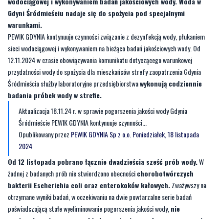
wodociągowej i wykonywaniem badań jakościowych wody. Woda w
Gdyni Śródmieściu nadaje się do spożycia pod specjalnymi
warunkami.
PEWIK GDYNIA kontynuuje czynności związanie z dezynfekcją wody, płukaniem
sieci wodociągowej i wykonywaniem na bieżąco badań jakościowych wody. Od
12.11.2024 w czasie obowiązywania komunikatu dotyczącego warunkowej
przydatności wody do spożycia dla mieszkańców strefy zaopatrzenia Gdynia
Śródmieścia służby laboratoryjne przedsiębiorstwa
wykonują codziennie
badania próbek wody w strefie.
Aktualizacja 18.11.24 r. w sprawie pogorszenia jakości wody Gdynia
Śródmieście PEWIK GDYNIA kontynuuje czynności...
Opublikowany przez
PEWIK GDYNIA Sp z o.o.
Poniedziałek, 18 listopada
2024
Od 12 listopada pobrano łącznie dwadzieścia sześć prób wody.
W
żadnej z badanych prób nie stwierdzono obecności
chorobotwórczych
bakterii Escherichia coli oraz enterokoków kałowych.
Zważywszy na
otrzymane wyniki badań, w oczekiwaniu na dwie powtarzalne serie badań
poświadczającą stałe wyeliminowanie pogorszenia jakości wody,
nie