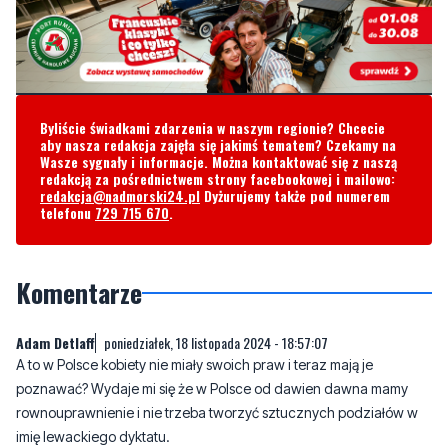
Byliście świadkami zdarzenia w naszym regionie? Chcecie
aby nasza redakcja zajęła się jakimś tematem? Czekamy na
Wasze sygnały i informacje. Można kontaktować się z naszą
redakcją za pośrednictwem strony facebookowej i mailowo:
redakcja@nadmorski24.pl
Dyżurujemy także pod numerem
telefonu
729 715 670
.
Komentarze
Adam Detlaff
poniedziałek, 18 listopada 2024 - 18:57:07
A to w Polsce kobiety nie miały swoich praw i teraz mają je
poznawać? Wydaje mi się że w Polsce od dawien dawna mamy
rownouprawnienie i nie trzeba tworzyć sztucznych podziałów w
imię lewackiego dyktatu.