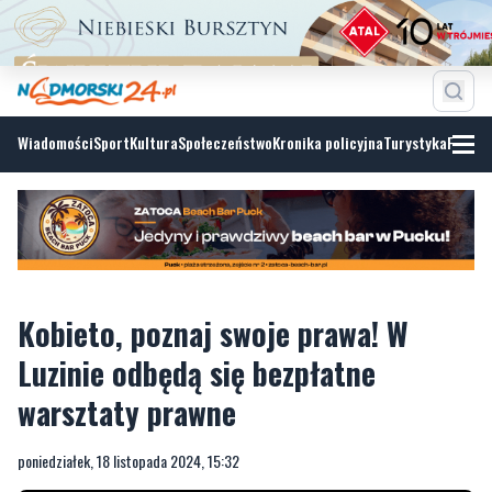
Wiadomości
Sport
Kultura
Społeczeństwo
Kronika policyjna
Turystyka
Fotoga
Kobieto, poznaj swoje prawa! W
Luzinie odbędą się bezpłatne
warsztaty prawne
poniedziałek, 18 listopada 2024, 15:32