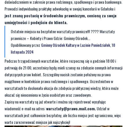
doświadczeniem w zakresie prawa rodzinnego, spadkowego i prawa bankowego.
Prowadzi indywidualną praktykę adwokacką w swojej kancelarii w Gdańsku i
jest znaną postacią w środowisku prawniczym, cenioną za swoje
umiejętności i podejście do klienta.
Ostatnie miejsca na bezpłatne warsztaty prawnicze!!! ???? Warsztaty
prawnicze – Kobiety i Prawo Gdzie: Gminny Ośrodek...
Opublikowany przez
Gminny Ośrodek Kultury w Luzinie
Poniedziałek, 18
listopada 2024
Podczas trzygodzinnych warsztatów, które rozpoczną się o godzinie 18:00 i
potrwają do 21:00, uczestnicy będą mieli szansę na zdobycie cennych informacji
dotyczących praw kobiet. Szczególny nacisk zostanie położony na prawa
majątkowe w kontekście prawa rodzinnego i spadkowego. Uczestnictwo w
warsztatach to doskonała okazja do zdobycia praktycznej wiedzy, która może
okazać się nieoceniona w życiu osobistym oraz zawodowym.
Zapisy na warsztaty są już otwarte i można się rejestrować wysyłając
wiadomość e-mail na adres:
warsztaty@prawo.mail.com
.
Udział w
warsztatach jest całkowicie bezpłatny, ale liczba miejsc jest ograniczona, więc
warto zarezerwować miejsce jak najszybciej!