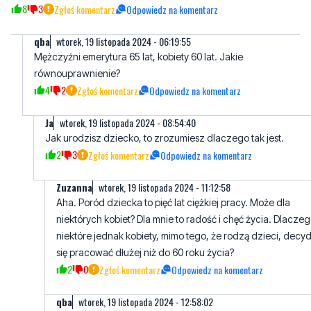
8
3
Zgłoś komentarz
Odpowiedz na komentarz
qba
wtorek, 19 listopada 2024 - 06:19:55
Mężczyźni emerytura 65 lat, kobiety 60 lat. Jakie
równouprawnienie?
4
2
Zgłoś komentarz
Odpowiedz na komentarz
Ja
wtorek, 19 listopada 2024 - 08:54:40
Jak urodzisz dziecko, to zrozumiesz dlaczego tak jest.
2
3
Zgłoś komentarz
Odpowiedz na komentarz
Zuzanna
wtorek, 19 listopada 2024 - 11:12:58
Aha. Poród dziecka to pięć lat ciężkiej pracy. Może dla
niektórych kobiet? Dla mnie to radość i chęć życia. Dlacze
niektóre jednak kobiety, mimo tego, że rodzą dzieci, decy
się pracować dłużej niż do 60 roku życia?
2
0
Zgłoś komentarz
Odpowiedz na komentarz
qba
wtorek, 19 listopada 2024 - 12:58:02