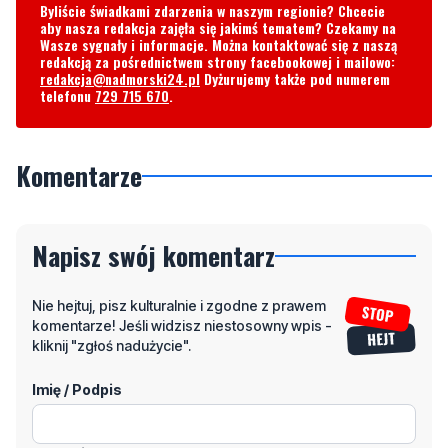
Byliście świadkami zdarzenia w naszym regionie? Chcecie
aby nasza redakcja zajęła się jakimś tematem? Czekamy na
Wasze sygnały i informacje. Można kontaktować się z naszą
redakcją za pośrednictwem strony facebookowej i mailowo:
redakcja@nadmorski24.pl
Dyżurujemy także pod numerem
telefonu
729 715 670
.
Komentarze
Napisz swój komentarz
Nie hejtuj, pisz kulturalnie i zgodne z prawem
komentarze! Jeśli widzisz niestosowny wpis -
kliknij "zgłoś nadużycie".
Imię / Podpis