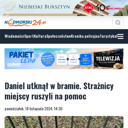
Wiadomości
Sport
Kultura
Społeczeństwo
Kronika policyjna
Turystyka
Fotoga
Daniel utknął w bramie. Strażnicy
miejscy ruszyli na pomoc
poniedziałek, 18 listopada 2024, 14:30