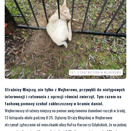
FOT. STRAŻ MIEJSKA W WEJHEROWIE
Strażnicy Miejscy, nie tylko z Wejherowa, przywykli do nietypowych
interwencji i ratowania z opresji również zwierząt. Tym razem na
fachową pomocy czekał zakleszczony w bramie daniel.
Wejherowscy strażnicy miejscy na pomoc uwięzionemu danielowi ruszyli w środę,
13 listopada około godziny 8:25. Dyżurny Straży Miejskiej w Wejherowie
otrzymał zgłoszenie od mieszkanki ulicy Hufca Harcerzy Gdyńskich, że na jednej