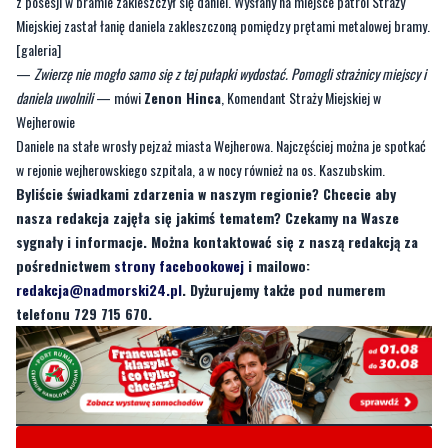
z posesji w bramie zakleszczył się daniel. Wysłany na miejsce patrol Straży
Miejskiej zastał łanię daniela zakleszczoną pomiędzy prętami metalowej bramy.
[galeria]
—
Zwierzę nie mogło samo się z tej pułapki wydostać. Pomogli strażnicy miejscy i
daniela uwolnili
— mówi
Zenon Hinca
, Komendant Straży Miejskiej w
Wejherowie
Daniele na stałe wrosły pejzaż miasta Wejherowa. Najczęściej można je spotkać
w rejonie wejherowskiego szpitala, a w nocy również na os. Kaszubskim.
Byliście świadkami zdarzenia w naszym regionie? Chcecie aby
nasza redakcja zajęła się jakimś tematem? Czekamy na Wasze
sygnały i informacje. Można kontaktować się z naszą redakcją za
pośrednictwem
strony facebookowej
i mailowo:
redakcja@nadmorski24.pl
. Dyżurujemy także pod numerem
telefonu 729 715 670.