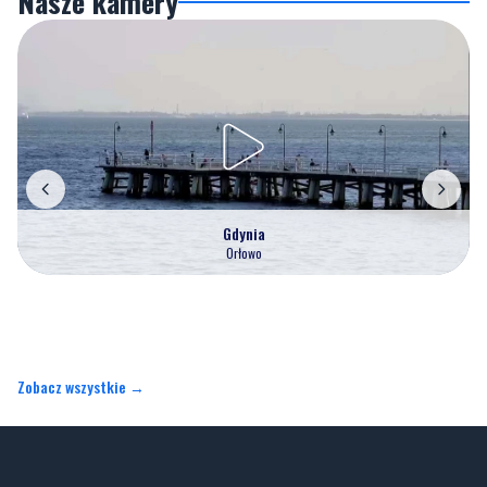
Nasze kamery
Gdynia
Orłowo
Zobacz wszystkie →