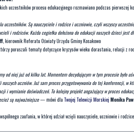
tkich uczestników procesu edukacyjnego rozmawiano podczas pierwszej ko
elu uczestników. Są nauczyciele i rodzice i uczniowie, czyli wszyscy uczestni
ieli i rodziców. Każda cegiełka dołożona do edukacji naszych dzieci jest d
ff
, kierownik Referatu Oświaty Urzędu Gminy Kosakowo
 którzy poruszali tematy dotyczące kryzysów wieku dorastania, relacji z ro
śmy od niej już od kilku lat. Momentem decydującym w tym procesie było uś
 naszych uczniów. Już sam proces przygotowywania do tej konferencji, w któ
racji i wymianie doświadczeń. To kolejny projekt angażujący w proces edukacj
ecież są najważniejsze
— mówi dla
Twojej Telewizji Morskiej
Monika Paw
pólnego zaufania, w której udział wzięli nauczyciele, uczniowie i rodzice