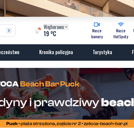
Wejherowo
Nasze
Nasze
o
19
C
kamery
HotSpoty
eczeństwo
Kronika policyjna
Turystyka
F