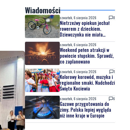
Wiadomości
czwartek, 6 sierpnia 2026
8
Nietrzeźwy opiekun jechał
rowerem z dzieckiem.
Dziewczynka nie miała
kasku
czwartek, 6 sierpnia 2026
Weekend pełen atrakcji w
powiecie słupskim. Sprawdź,
co zaplanowano
czwartek, 6 sierpnia 2026
1
Kolorowy korowód, muzyka i
regionalne smaki. Nadchodzi
Święto Kociewia
czwartek, 6 sierpnia 2026
6
Gazowe przygotowania do
zimy. Polska lepiej wygląda
niż inne kraje w Europie