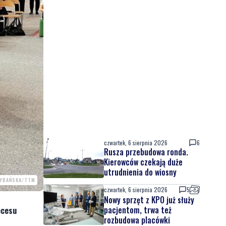
czwartek, 6 sierpnia 2026
6
Rusza przebudowa ronda.
Kierowców czekają duże
utrudnienia do wiosny
RYBAŃSKA/TTM
czwartek, 6 sierpnia 2026
5
Nowy sprzęt z KPO już służy
pacjentom, trwa też
ocesu
rozbudowa placówki