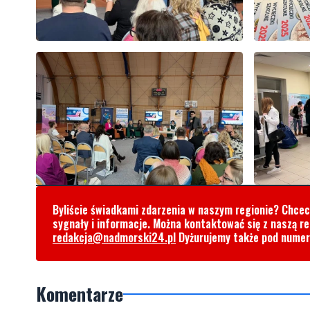
Byliście świadkami zdarzenia w naszym regionie? Chce
sygnały i informacje. Można kontaktować się z naszą r
redakcja@nadmorski24.pl
Dyżurujemy także pod nume
Komentarze