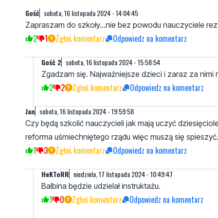
Gość
sobota, 16 listopada 2024 - 14:04:45
Zapraszam do szkoły...nie bez powodu nauczyciele rez
2
1
Zgłoś komentarz
Odpowiedz na komentarz
Gość 2
sobota, 16 listopada 2024 - 15:58:54
Zgadzam się. Najważniejsze dzieci i zaraz za nimi r
2
2
Zgłoś komentarz
Odpowiedz na komentarz
Jan
sobota, 16 listopada 2024 - 19:59:58
Czy będą szkolić nauczycieli jak mają uczyć dziesięcio
reforma uśmiechniętego rządu więc muszą się spieszyć
1
3
Zgłoś komentarz
Odpowiedz na komentarz
HeKToRR
niedziela, 17 listopada 2024 - 10:49:47
Balbina będzie udzielał instruktażu.
1
0
Zgłoś komentarz
Odpowiedz na komentarz