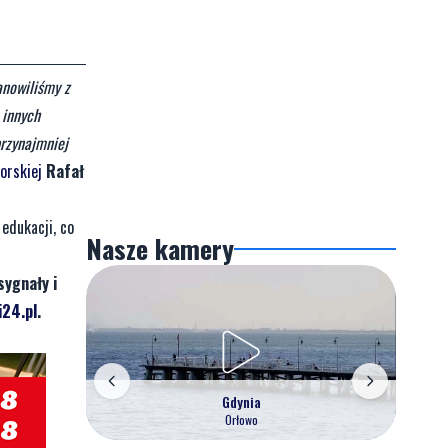
anowiliśmy z
 innych
przynajmniej
Morskiej
Rafał
edukacji, co
Nasze kamery
sygnały i
24.pl
.
Gdynia
Orłowo