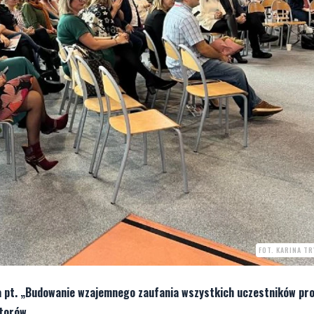
FOT. KARINA T
a pt. „Budowanie wzajemnego zaufania wszystkich uczestników pr
torów.