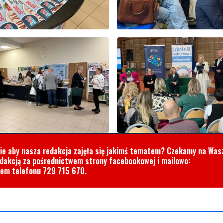
cie aby nasza redakcja zajęła się jakimś tematem? Czekamy na Was
edakcją za pośrednictwem strony facebookowej i mailowo:
rem telefonu
729 715 670
.