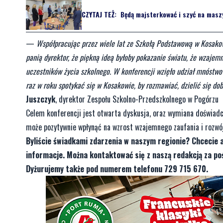
CZYTAJ TEŻ:
Będą majsterkować i szyć na maszy
—
Współpracując przez wiele lat ze Szkołą Podstawową w Kosakowi
panią dyrektor, że piękną ideą byłoby pokazanie światu, że wzajemn
uczestników życia szkolnego. W konferencji wzięło udział mnóstwo 
raz w roku spotykać się w Kosakowie, by rozmawiać, dzielić się do
Juszczyk
, dyrektor Zespołu Szkolno-Przedszkolnego w Pogórzu
Celem konferencji jest otwarta dyskusja, oraz wymiana doświadcz
może pozytywnie wpłynąć na wzrost wzajemnego zaufania i rozwój
Byliście świadkami zdarzenia w naszym regionie? Chcecie 
informacje. Można kontaktować się z naszą redakcją za 
Dyżurujemy także pod numerem telefonu 729 715 670.