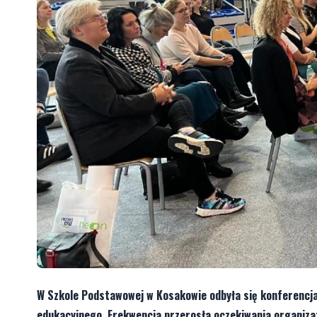
W Szkole Podstawowej w Kosakowie odbyła się konferencj
edukacyjnego. Frekwencja przerosła oczekiwania organiza