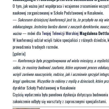
O tym, jak ważna jest współpraca i wzajemne zrozumienie wszys
naukowej zorganizowanej w Szkole Podstawowej w Kosakowie.
—
Sukcesem dzisiejszej konferencji jest to, że przybyło na nią wi
edukacyjnego. Jesteśmy bardzo dumni z naszych dyrektorów, nauczyc
ważna
— mówi dla
Twojej Telewizji Morskiej
Magdalena Dettla
W konferencji udział wzięli także specjaliści z różnych dziedzin,
prowadzenia trudnych rozmów.
[galeria]
—
Konferencja była przygotowywana od wielu miesięcy, a myśleli
sobie, że musimy budować zaufanie, które usprawni proces edukacji
wzięli zarówno nauczyciele, rodzice, jak i uczniowie sprzyjał integ
kręgi społeczne. Wszystko to robimy z myślą o dzieciach, które prz
dyrektor Szkoły Podstawowej w Kosakowie
Częścią wydarzenia była panelowa dyskusja dotycząca budowania ws
zakończenie odbyły się warsztaty z zaproszonymi specjalistami.