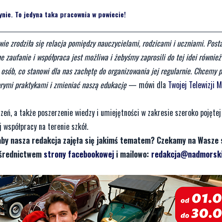
nie. To jedyna taka pracownia w powiecie!
e zrodziła się relacja pomiędzy nauczycielami, rodzicami i uczniami. Post
e zaufanie i współpraca jest możliwa i żebyśmy zaprosili do tej idei również
osób, co stanowi dla nas zachętę do organizowania jej regularnie. Chcemy 
brymi praktykami i zmieniać naszą edukację
— mówi dla
Twojej Telewizji 
eń, a także poszerzenie wiedzy i umiejętności w zakresie szeroko pojętej 
 współpracy na terenie szkół.
aby nasza redakcja zajęła się jakimś tematem? Czekamy na Wasze 
pośrednictwem
strony facebookowej
i mailowo:
redakcja@nadmorski