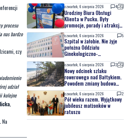
czwartek, 6 sierpnia 2026
4
nferencji
Urodziny Biura Obsługi
Klienta w Pucku. Były
promocje, porady i atrakcje
cy procesu
dla najmłodszych
la nas bardzo
czwartek, 6 sierpnia 2026
5
Szpital w żałobie. Nie żyje
położna Oddziału
dzicami, czy
Ginekologiczno-
Położniczego
czwartek, 6 sierpnia 2026
2
Nowy odcinek szlaku
rowerowego nad Bałtykiem.
wiadomienie
Powodem zmiany budowa
rej udział
elektrowni jądrowej
czwartek, 6 sierpnia 2026
2
i kolejne
Pół wieku razem. Wyjątkowy
licka
,
jubileusz małżonków w
ratuszu
. Na