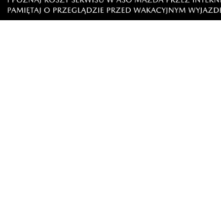
Zorka 5
piątek, 15 listopada 2024 - 10:47:25
Pani prosto z balu czy opery
5
0
Zgłoś komentarz
Odpowiedz na komentarz
Np jan
piątek, 15 listopada 2024 - 11:16:51
Miotły brakuje
1
1
Zgłoś komentarz
Odpowiedz na komentarz
Ciekawy
piątek, 15 listopada 2024 - 11:15:59
A to są pieniądze pozyskane przez obecny zarząd czy
5
1
Zgłoś komentarz
Odpowiedz na komentarz
Ala
piątek, 15 listopada 2024 - 11:19:31
Dopiero następny rok pokaże na co stać zarząd pod
są przez poprzedni zarząd... Czas pokaże czy faktyczni
8
2
Zgłoś komentarz
Odpowiedz na komentarz