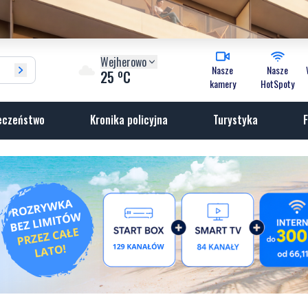
Wejherowo
Nasze
Nasze
o
25
C
kamery
HotSpoty
eczeństwo
Kronika policyjna
Turystyka
F