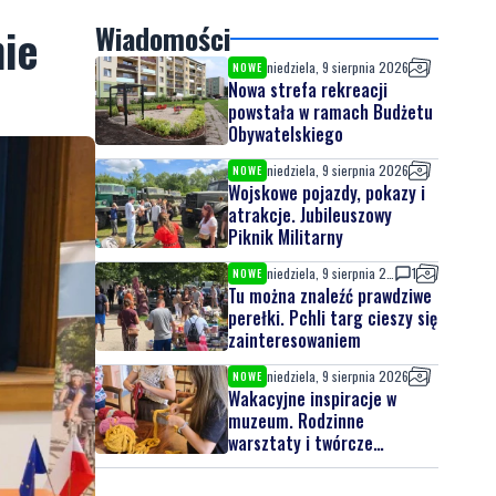
nie
Wiadomości
niedziela, 9 sierpnia 2026
NOWE
Nowa strefa rekreacji
powstała w ramach Budżetu
Obywatelskiego
niedziela, 9 sierpnia 2026
NOWE
Wojskowe pojazdy, pokazy i
atrakcje. Jubileuszowy
Piknik Militarny
niedziela, 9 sierpnia 2026
1
NOWE
Tu można znaleźć prawdziwe
perełki. Pchli targ cieszy się
zainteresowaniem
niedziela, 9 sierpnia 2026
NOWE
Wakacyjne inspiracje w
muzeum. Rodzinne
warsztaty i twórcze
spotkania