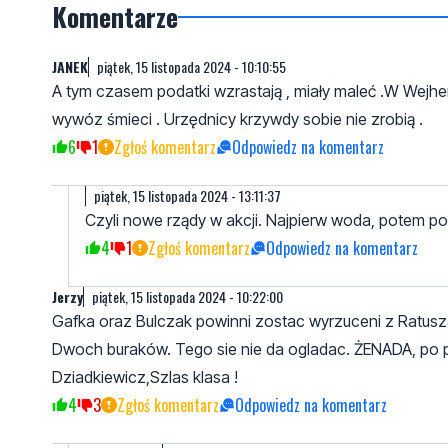
Komentarze
JANEK
piątek, 15 listopada 2024 - 10:10:55
A tym czasem podatki wzrastają , miały maleć .W Wejh
wywóz śmieci . Urzędnicy krzywdy sobie nie zrobią .
6
1
Zgłoś komentarz
Odpowiedz na komentarz
piątek, 15 listopada 2024 - 13:11:37
Czyli nowe rządy w akcji. Najpierw woda, potem po
4
1
Zgłoś komentarz
Odpowiedz na komentarz
Jerzy
piątek, 15 listopada 2024 - 10:22:00
Gafka oraz Bulczak powinni zostac wyrzuceni z Ratusz
Dwoch buraków. Tego sie nie da ogladac. ŻENADA, po 
Dziadkiewicz,Szlas klasa !
4
3
Zgłoś komentarz
Odpowiedz na komentarz