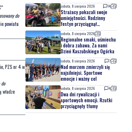
sobota, 8 sierpnia 2026
14
C”
Strażacy pokazali swoje
tosowany do
umiejętności. Rodzinny
festyn przyciągnął
nie
powiatu
mieszkańców oraz gości
sobota, 8 sierpnia 2026
Regionalne smaki, uśmiechu
i dobra zabawa. Za nami
Dzień Kaszubskiego Ogórka
sobota, 8 sierpnia 2026
7
Nad morzem zmierzyli się
ie, PZS nr 4 w
najsilniejsi. Sportowe
emocje i ważny cel
 do
sobota, 8 sierpnia 2026
4
ą władze
Dwa dni rywalizacji i
sportowych emocji. Rzutki
przyciągnęły tłumy