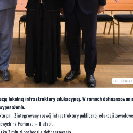
FOT. POWIAT
cję lokalnej infrastruktury edukacyjnej. W ramach dofinansowani
 wyposażenie.
ktu pn. „Zintegrowany rozwój infrastruktury publicznej edukacji zawodow
dowych na Pomorzu – II etap”.
isko 7 mln zł pochodzi z dofinansowania.