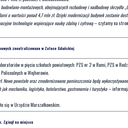
t budowlano-montażowych, obejmujących rozbudowę i nadbudowę skrzydła „
Rumi o wartości ponad 4,7 mln zł. Dzięki modernizacji budynek zostanie dos
acyjne technologie wspierające naukę zdalną i cyfrową
– czytamy na stro
howych zneutralizowano w Zatoce Gdańskiej
aboratoriów w pięciu szkołach powiatowych: PZS nr 2 w Rumi, PZS w Redz
 Policealnych w Wejherowie.
zł. Nowo powstałe oraz zmodernizowane pomieszczenia będą wykorzystywane
jak mechanika, logistyka, hotelarstwo, gastronomia i turystyka
– informuj
yło się w Urzędzie Marszałkowskim.
. Zginął na miejscu