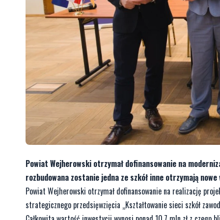
Powiat Wejherowski otrzymał dofinansowanie na moderniza
rozbudowana zostanie jedna ze szkół inne otrzymają nowe
Powiat Wejherowski otrzymał dofinansowanie na realizację proje
strategicznego przedsięwzięcia „Kształtowanie sieci szkół zawo
Całkowita wartość inwestycji wynosi ponad 10,7 mln zł z czego bl