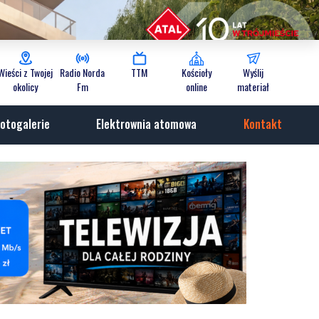
Wieści z Twojej
Radio Norda
TTM
Kościoły
Wyślij
okolicy
Fm
online
materiał
otogalerie
Elektrownia atomowa
Kontakt