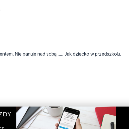
.
ntem. Nie panuje nad sobą ..... Jak dziecko w przedszkolu.
ć to porażka