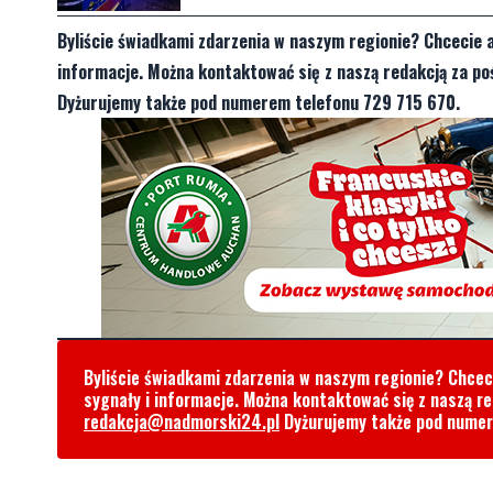
Byliście świadkami zdarzenia w naszym regionie? Chcecie 
informacje. Można kontaktować się z naszą redakcją za 
Dyżurujemy także pod numerem telefonu 729 715 670.
Byliście świadkami zdarzenia w naszym regionie? Chce
sygnały i informacje. Można kontaktować się z naszą r
redakcja@nadmorski24.pl
Dyżurujemy także pod nume