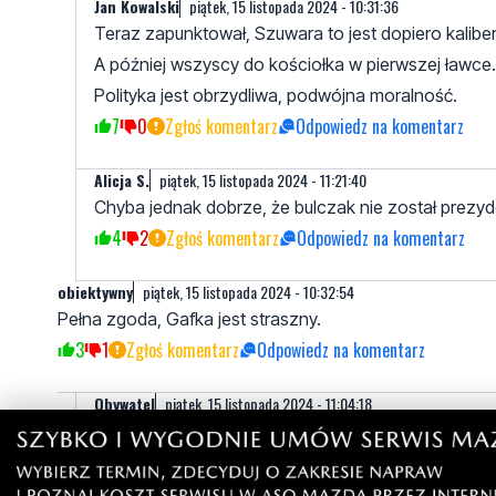
Jan Kowalski
piątek, 15 listopada 2024 - 10:31:36
Teraz zapunktował, Szuwara to jest dopiero kaliber
A później wszyscy do kościołka w pierwszej ławce.
Polityka jest obrzydliwa, podwójna moralność.
7
0
Zgłoś komentarz
Odpowiedz na komentarz
Alicja S.
piątek, 15 listopada 2024 - 11:21:40
Chyba jednak dobrze, że bulczak nie został prezyde
4
2
Zgłoś komentarz
Odpowiedz na komentarz
obiektywny
piątek, 15 listopada 2024 - 10:32:54
Pełna zgoda, Gafka jest straszny.
3
1
Zgłoś komentarz
Odpowiedz na komentarz
Obywatel
piątek, 15 listopada 2024 - 11:04:18
Gafka to może dość ładnie i składnie mówi ale treś
3
1
Zgłoś komentarz
Odpowiedz na komentarz