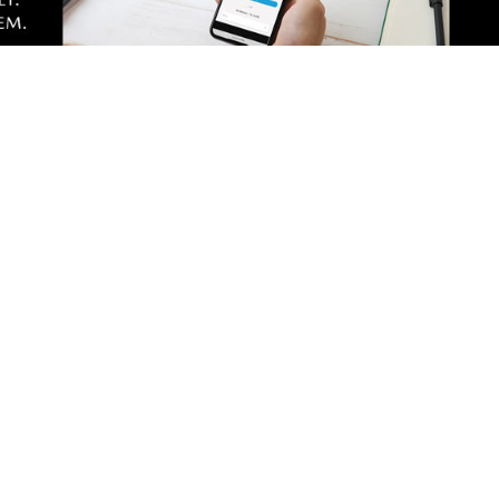
 poprzedni?
 przewodnictwem obecnego zarządu. Tegoroczne inwestycje w
e będą lepsi