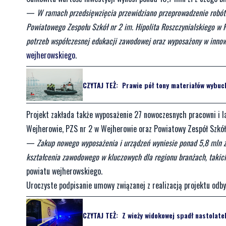
—
W ramach przedsięwzięcia przewidziano przeprowadzenie robó
Powiatowego Zespołu Szkół nr 2 im. Hipolita Roszczynialskiego w 
potrzeb współczesnej edukacji zawodowej oraz wyposażony w innow
wejherowskiego
.
CZYTAJ TEŻ:
Prawie pół tony materiałów wybuc
Projekt zakłada także wyposażenie 27 nowoczesnych pracowni i l
Wejherowie, PZS nr 2 w Wejherowie oraz Powiatowy Zespół Szkół
—
Zakup nowego wyposażenia i urządzeń wyniesie ponad 5,8 mln 
kształcenia zawodowego w kluczowych dla regionu branżach, takich 
powiatu wejherowskiego.
Uroczyste podpisanie umowy związanej z realizacją projektu odb
CZYTAJ TEŻ:
Z wieży widokowej spadł nastolatek