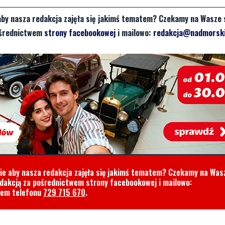
aby nasza redakcja zajęła się jakimś tematem? Czekamy na Wasze 
pośrednictwem
strony facebookowej
i mailowo:
redakcja@nadmorski
cie aby nasza redakcja zajęła się jakimś tematem? Czekamy na Was
edakcją za pośrednictwem strony facebookowej i mailowo:
rem telefonu
729 715 670
.