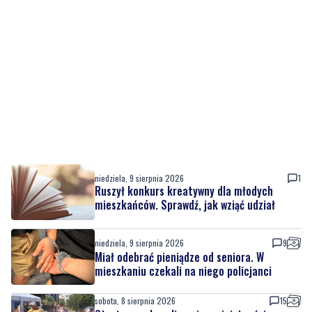
niedziela, 9 sierpnia 2026
1
Ruszył konkurs kreatywny dla młodych
mieszkańców. Sprawdź, jak wziąć udział
niedziela, 9 sierpnia 2026
9
Miał odebrać pieniądze od seniora. W
mieszkaniu czekali na niego policjanci
sobota, 8 sierpnia 2026
15
Strażacy pokazali swoje umiejętności.
Rodzinny festyn przyciągnął mieszkańców
oraz gości