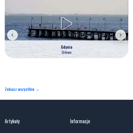
Gdynia
Orłowo
Zobacz wszystkie →
Artykuły
Informacje
Wiadomości
O portalu
Sport
Kontakt
Kultura
Regulamin