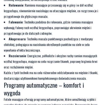
Falowanie
: Technika podobna do rolowania, gdzie ramiona masujące
wykonują falowy ruch wzdłuż kręgosłupa, poprawiając ukrwienie mięśni i
przygotowując je do dalszych zabiegów.
Akupresura
: Technika masażu punktowego pochodząca z medycyny
chińskiej, polegająca na naciskaniu określonych punktów na ciele w celu
wywołania efektu leczniczego.
Rozcieranie
: Energiczne, półkoliste i okrężne ruchy ramion masujących
wzdłuż kręgosłupa, mające na celu rozgrzanie tkanek, poprawę krążenia krwi
oraz rozluźnienie mięśni.
Każda z tych technik ma na celu różnorodne oddziaływanie na mięśnie i tkanki,
dostarczając użytkownikowi kompleksowego doświadczenia masażu.
Programy automatyczne – komfort i
wygoda
Fotele masujące oferują programy automatyczne, które umożliwiają szybki i
wygodny dostęp do masażu za pomocą jednego przycisku. Programy te łączą
różne techniki masażu, siłę poduszek powietrznych i dodatkowe funkcje, takie
jak masaż rolkowy, zapewniając pełne odprężenie. W prostszych modelach
dostępnych jest od 3 do 5 programów, natomiast w bardziej zaawansowanych,