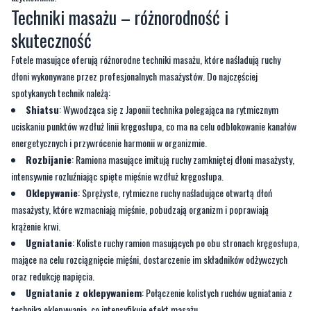
Fotele masujące oferują różnorodne techniki masażu, które naśladują ruchy
dłoni wykonywane przez profesjonalnych masażystów. Do najczęściej
spotykanych technik należą:
Shiatsu
: Wywodząca się z Japonii technika polegająca na rytmicznym
uciskaniu punktów wzdłuż linii kręgosłupa, co ma na celu odblokowanie kanałów
energetycznych i przywrócenie harmonii w organizmie.
Rozbijanie
: Ramiona masujące imitują ruchy zamkniętej dłoni masażysty,
intensywnie rozluźniając spięte mięśnie wzdłuż kręgosłupa.
Oklepywanie
: Sprężyste, rytmiczne ruchy naśladujące otwartą dłoń
masażysty, które wzmacniają mięśnie, pobudzają organizm i poprawiają
krążenie krwi.
Ugniatanie
: Koliste ruchy ramion masujących po obu stronach kręgosłupa,
mające na celu rozciągnięcie mięśni, dostarczenie im składników odżywczych
oraz redukcję napięcia.
Ugniatanie z oklepywaniem
: Połączenie kolistych ruchów ugniatania z
techniką oklepywania, co intensyfikuje efekt masażu.
Rolowanie
: Ramiona masujące przesuwają się w górę i w dół wzdłuż
kręgosłupa, równomiernie naciskając na otaczające mięśnie, co rozgrzewa je i
przygotowuje do głębszego masażu.