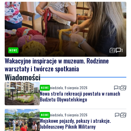
1
NOWE
Wakacyjne inspiracje w muzeum. Rodzinne
warsztaty i twórcze spotkania
Wiadomości
niedziela, 9 sierpnia 2026
2
NOWE
Nowa strefa rekreacji powstała w ramach
Budżetu Obywatelskiego
niedziela, 9 sierpnia 2026
1
NOWE
Wojskowe pojazdy, pokazy i atrakcje.
Jubileuszowy Piknik Militarny
niedziela, 9 sierpnia 2026
3
NOWE
Tu można znaleźć prawdziwe perełki. Pchli