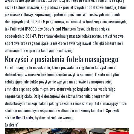
jak Fujiiryoki JP3000 czy Bodyfriend Phantom Rovo, ich liczba sięga
odpowiednio 38 i 47. Programy obejmują masaże relaksacyjne, antystresowe,
sportowe oraz regenerujące, a niektóre zawierają nawet dźwięki binauralne i
afirmacje dla wsparcia kondycji psychicznej.
Korzyści z posiadania fotela masującego
Fotel masujący to urządzenie, które pozwala na regularne korzystanie z
dobrodziejstw masażu bez konieczności wizyt w salonach. Działa nie tylko
relaksująco, ale także pozytywnie wpływa na zdrowie i samopoczucie,
zmniejszając napięcia mięśniowe, poprawiając krążenie oraz wspierając
regenerację ciała. Dzięki dostępowi do różnych technik, programów i
dodatkowych funkcji, takich jak ogrzewanie i masaż stóp, fotel masujący może
stać się nieocenionym wsparciem w dbaniu o codzienny komfort. Sprawdź
stronę
Rest Lords
, by dowiedzieć się więcej.
[galeria]