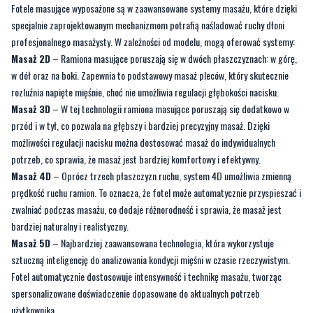
Masaż 2D
– Ramiona masujące poruszają się w dwóch płaszczyznach: w górę,
w dół oraz na boki. Zapewnia to podstawowy masaż pleców, który skutecznie
rozluźnia napięte mięśnie, choć nie umożliwia regulacji głębokości nacisku.
Masaż 3D
– W tej technologii ramiona masujące poruszają się dodatkowo w
przód i w tył, co pozwala na głębszy i bardziej precyzyjny masaż. Dzięki
możliwości regulacji nacisku można dostosować masaż do indywidualnych
potrzeb, co sprawia, że masaż jest bardziej komfortowy i efektywny.
Masaż 4D
– Oprócz trzech płaszczyzn ruchu, system 4D umożliwia zmienną
prędkość ruchu ramion. To oznacza, że fotel może automatycznie przyspieszać i
zwalniać podczas masażu, co dodaje różnorodność i sprawia, że masaż jest
bardziej naturalny i realistyczny.
Masaż 5D
– Najbardziej zaawansowana technologia, która wykorzystuje
sztuczną inteligencję do analizowania kondycji mięśni w czasie rzeczywistym.
Fotel automatycznie dostosowuje intensywność i technikę masażu, tworząc
spersonalizowane doświadczenie dopasowane do aktualnych potrzeb
użytkownika.
Techniki masażu – różnorodność i
skuteczność