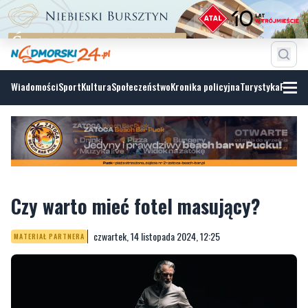
Wiadomości
Sport
Kultura
Społeczeństwo
Kronika policyjna
Turystyka
Fotoga
Czy warto mieć fotel masujący?
czwartek, 14 listopada 2024, 12:25
MATERIAŁ PARTNERA