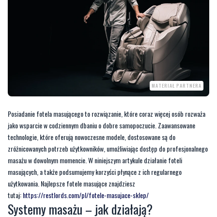
MATERIAŁ PARTNERA
Posiadanie fotela masującego to rozwiązanie, które coraz więcej osób rozważa
jako wsparcie w codziennym dbaniu o dobre samopoczucie. Zaawansowane
technologie, które oferują nowoczesne modele, dostosowane są do
zróżnicowanych potrzeb użytkowników, umożliwiając dostęp do profesjonalnego
masażu w dowolnym momencie. W niniejszym artykule działanie foteli
masujących, a także podsumujemy korzyści płynące z ich regularnego
użytkowania. Najlepsze fotele masujące znajdziesz
tutaj:
https://restlords.com/pl/fotele-masujace-sklep/
Systemy masażu – jak działają?
Fotele masujące wyposażone są w zaawansowane systemy masażu, które dzięki
specjalnie zaprojektowanym mechanizmom potrafią naśladować ruchy dłoni
profesjonalnego masażysty. W zależności od modelu, mogą oferować systemy: