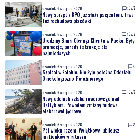
czwartek, 6 sierpnia 2026
3
Nowy sprzęt z KPO już służy pacjentom, trwa
też rozbudowa placówki
czwartek, 6 sierpnia 2026
4
Urodziny Biura Obsługi Klienta w Pucku. Były
promocje, porady i atrakcje dla
najmłodszych
czwartek, 6 sierpnia 2026
4
Szpital w żałobie. Nie żyje położna Oddziału
Ginekologiczno-Położniczego
czwartek, 6 sierpnia 2026
2
Nowy odcinek szlaku rowerowego nad
Bałtykiem. Powodem zmiany budowa
elektrowni jądrowej
czwartek, 6 sierpnia 2026
2
Pół wieku razem. Wyjątkowy jubileusz
małżonków w ratuszu