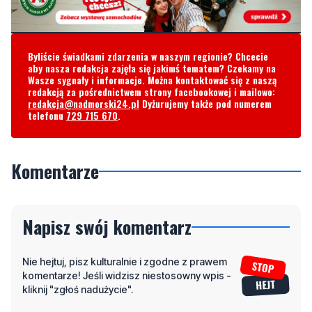
Byliście świadkami zdarzenia w naszym regionie? Chcecie
aby nasza redakcja zajęła się jakimś tematem? Czekamy na
Wasze sygnały i informacje. Można kontaktować się z naszą
redakcją za pośrednictwem strony facebookowej i mailowo:
redakcja@nadmorski24.pl
Dyżurujemy także pod numerem
telefonu
729 715 670
.
Komentarze
Napisz swój komentarz
Nie hejtuj, pisz kulturalnie i zgodne z prawem
komentarze! Jeśli widzisz niestosowny wpis -
kliknij "zgłoś nadużycie".