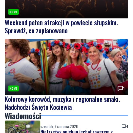
NOWE
Weekend pełen atrakcji w powiecie słupskim.
Sprawdź, co zaplanowano
1
NOWE
Kolorowy korowód, muzyka i regionalne smaki.
Nadchodzi Święto Kociewia
Wiadomości
czwartek, 6 sierpnia 2026
4
Nietrzeźwy opiekun jechał rowerem z