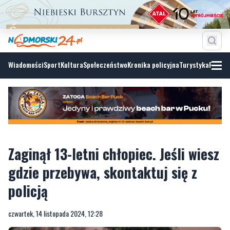
Wiadomości
Sport
Kultura
Społeczeństwo
Kronika policyjna
Turystyka
Fotoga
Zaginął 13-letni chłopiec. Jeśli wiesz
gdzie przebywa, skontaktuj się z
policją
czwartek, 14 listopada 2024, 12:28