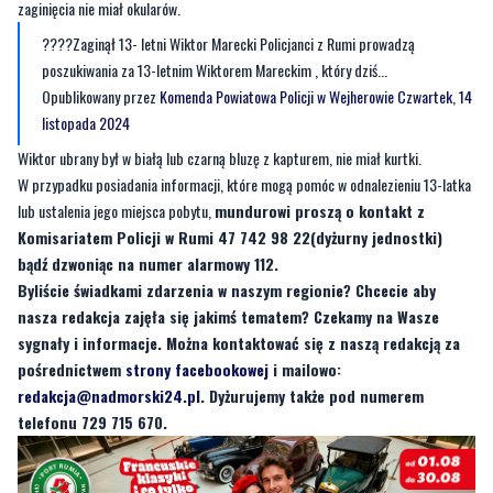
zaginięcia nie miał okularów.
????Zaginął 13- letni Wiktor Marecki Policjanci z Rumi prowadzą
poszukiwania za 13-letnim Wiktorem Mareckim , który dziś...
Opublikowany przez
Komenda Powiatowa Policji w Wejherowie
Czwartek, 14
listopada 2024
Wiktor ubrany był w białą lub czarną bluzę z kapturem, nie miał kurtki.
W przypadku posiadania informacji, które mogą pomóc w odnalezieniu 13-latka
lub ustalenia jego miejsca pobytu,
mundurowi proszą o kontakt z
Komisariatem Policji w Rumi 47 742 98 22(dyżurny jednostki)
bądź dzwoniąc na numer alarmowy 112.
Byliście świadkami zdarzenia w naszym regionie? Chcecie aby
nasza redakcja zajęła się jakimś tematem? Czekamy na Wasze
sygnały i informacje. Można kontaktować się z naszą redakcją za
pośrednictwem
strony facebookowej
i mailowo:
redakcja@nadmorski24.pl
. Dyżurujemy także pod numerem
telefonu 729 715 670.