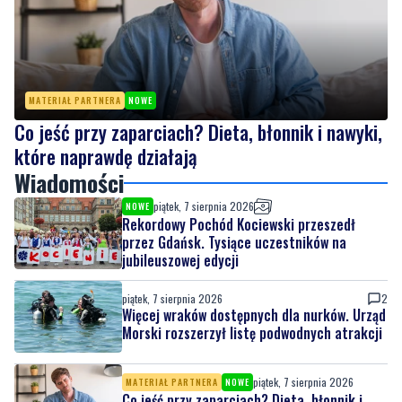
MATERIAŁ PARTNERA
NOWE
Co jeść przy zaparciach? Dieta, błonnik i nawyki,
które naprawdę działają
Wiadomości
piątek, 7 sierpnia 2026
NOWE
Rekordowy Pochód Kociewski przeszedł
przez Gdańsk. Tysiące uczestników na
jubileuszowej edycji
piątek, 7 sierpnia 2026
2
Więcej wraków dostępnych dla nurków. Urząd
Morski rozszerzył listę podwodnych atrakcji