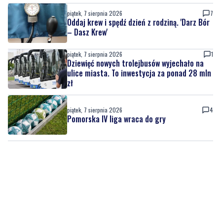
piątek, 7 sierpnia 2026
1
Kolejna inwestycja drogowa zakończona.
Ulica Sudecka już przejezdna
piątek, 7 sierpnia 2026
7
Oddaj krew i spędź dzień z rodziną. 'Darz Bór
– Dasz Krew'
piątek, 7 sierpnia 2026
1
Dziewięć nowych trolejbusów wyjechało na
ulice miasta. To inwestycja za ponad 28 mln
zł
piątek, 7 sierpnia 2026
4
Pomorska IV liga wraca do gry