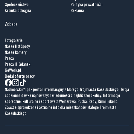
Wiadomości
O portalu
Sport
Kontakt
Kultura
Regulamin
Społeczeństwo
Polityka prywatności
Kronika policyjna
Reklama
Zobacz
Fotogalerie
Nasze HotSpoty
Nasze kamery
Praca
Praca IT Gdańsk
GoWork.pl
Dodaj ofertę pracy
Nadmorski24.pl - portal informacyjny z Małego Trójmiasta Kaszubskiego. Twoja
codzienna dawka najnowszych wiadomości z najbliższej okolicy. Informacje
społeczne, kulturalne i sportowe z Wejherowa, Pucka, Redy, Rumi i okolic.
Zawsze sprawdzone i aktualne info dla mieszkańców Małego Trójmiasta