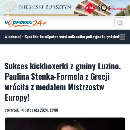
Wiadomości
Sport
Kultura
Społeczeństwo
Kronika policyjna
Turystyka
Fotoga
Sukces kickboxerki z gminy Luzino.
Paulina Stenka-Formela z Grecji
wróciła z medalem Mistrzostw
Europy!