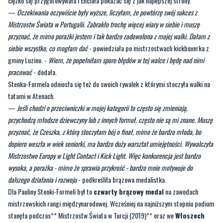
Formela w Atenach wywalczyła brązowy medal!
Stenka-Formela na najniższym stopniu podium stanęła w formule kick light w
wadze -70kg. Po zawodach medalistka przyznała, że do Mistrzostw Europy
ciężko się przygotowywała i chciała pokazać się z jak najlepszej strony.
—
Oczekiwania oczywiście były wyższe, liczyłam, że powtórzę swój sukces z
Mistrzostw Świata w Portugalii. Zabrakło trochę więcej wiary w siebie i muszę
przyznać, że mimo porażki jestem i tak bardzo zadowolona z mojej walki. Dałam z
siebie wszystko, co mogłam dać
- powiedziała po mistrzostwach kickboxerka z
gminy Luzino. -
Wiem, że popełniłam sporo błędów w tej walce i będę nad nimi
pracować
- dodała.
Stenka-Formela odniosła się też do swoich rywalek z którymi stoczyła walki na
tatami w Atenach.
—
Jeśli chodzi o przeciwniczki w mojej kategorii to często się zmieniają,
przychodzą młodsze dziewczyny lub z innych formuł, często nie są mi znane. Muszę
przyznać, że Czeszka, z którą stoczyłam bój o finał, mimo że bardzo młoda, bo
dopiero weszła w wiek seniorki, ma bardzo duży warsztat umiejętności. Wywalczyła
Mistrzostwo Europy w Light Contact i Kick Light. Więc konkurencja jest bardzo
wysoka, a porażka - mimo że sprawia przykrość - bardzo mnie motywuje do
dalszego działania i rozwoju
- podkreśliła brązowa medalistka.