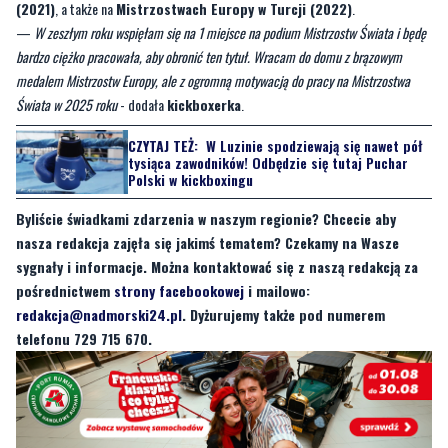
Dla Pauliny Stenki-Formeli był to
czwarty brązowy medal
na zawodach
mistrzowskich rangi międzynarodowej. Wcześniej na najniższym stopniu podium
stanęła podczas** Mistrzostw Świata w Turcji (2019)** oraz we
Włoszech
(2021)
, a także na
Mistrzostwach Europy w Turcji (2022)
.
—
W zeszłym roku wspięłam się na 1 miejsce na podium Mistrzostw Świata i będę
bardzo ciężko pracowała, aby obronić ten tytuł. Wracam do domu z brązowym
medalem Mistrzostw Europy, ale z ogromną motywacją do pracy na Mistrzostwa
Świata w 2025 roku
- dodała
kickboxerka
.
CZYTAJ TEŻ:
W Luzinie spodziewają się nawet pół
tysiąca zawodników! Odbędzie się tutaj Puchar
Polski w kickboxingu
Byliście świadkami zdarzenia w naszym regionie? Chcecie aby
nasza redakcja zajęła się jakimś tematem? Czekamy na Wasze
sygnały i informacje. Można kontaktować się z naszą redakcją za
pośrednictwem
strony facebookowej
i mailowo:
redakcja@nadmorski24.pl
. Dyżurujemy także pod numerem
telefonu 729 715 670.