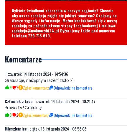
Byliście świadkami zdarzenia w naszym regionie? Chcecie
aby nasza redakcja zajęła się jakimś tematem? Czekamy na
Wasze sygnały i informacje. Można kontaktować się z naszą
redakcją za pośrednictwem strony facebookowej i mailowo:
redakcja@nadmorski24.pl
Dyżurujemy także pod numerem
telefonu
729 715 670
.
Komentarze
czwartek, 14 listopada 2024 - 14:54:36
Gratulacje, następnym razem złoto :-)
9
2
Zgłoś komentarz
Odpowiedz na komentarz
Człowiek z lasu
czwartek, 14 listopada 2024 - 19:21:47
Brawo Ty ! Gratuluję