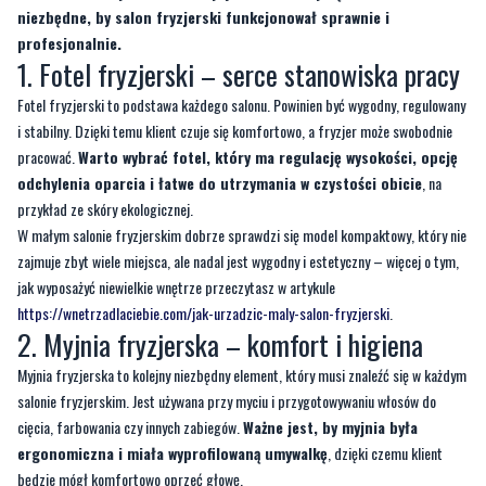
Fotel fryzjerski to podstawa każdego salonu. Powinien być wygodny, regulowany
i stabilny. Dzięki temu klient czuje się komfortowo, a fryzjer może swobodnie
pracować.
Warto wybrać fotel, który ma regulację wysokości, opcję
odchylenia oparcia i łatwe do utrzymania w czystości obicie
, na
przykład ze skóry ekologicznej.
W małym salonie fryzjerskim dobrze sprawdzi się model kompaktowy, który nie
zajmuje zbyt wiele miejsca, ale nadal jest wygodny i estetyczny – więcej o tym,
jak wyposażyć niewielkie wnętrze przeczytasz w artykule
https://wnetrzadlaciebie.com/jak-urzadzic-maly-salon-fryzjerski
​.
2. Myjnia fryzjerska – komfort i higiena
Myjnia fryzjerska to kolejny niezbędny element, który musi znaleźć się w każdym
salonie fryzjerskim. Jest używana przy myciu i przygotowywaniu włosów do
cięcia, farbowania czy innych zabiegów.
Ważne jest, by myjnia była
ergonomiczna i miała wyprofilowaną umywalkę
, dzięki czemu klient
będzie mógł komfortowo oprzeć głowę.
Dodatkowo, warto zwrócić uwagę na regulację wysokości myjni i kąt nachylenia,
aby fryzjer mógł pracować w wygodnej pozycji, bez nadmiernego
obciążania kręgosłupa
. Wysokiej jakości bateria i odpowiedni przepływ