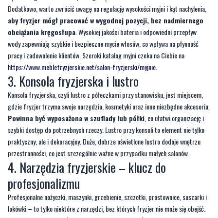
wody zapewniają szybkie i bezpieczne mycie włosów, co wpływa na płynność
pracy i zadowolenie klientów. Szeroki katalog myjni czeka na Ciebie na
https://www.meblefryzjerskie.net/salon-fryzjerski/myjnie
.
3. Konsola fryzjerska i lustro
Konsola fryzjerska, czyli lustro z półeczkami przy stanowisku, jest miejscem,
gdzie fryzjer trzyma swoje narzędzia, kosmetyki oraz inne niezbędne akcesoria.
Powinna być wyposażona w szuflady lub półki
, co ułatwi organizację i
szybki dostęp do potrzebnych rzeczy. Lustro przy konsoli to element nie tylko
praktyczny, ale i dekoracyjny. Duże, dobrze oświetlone lustro dodaje wnętrzu
przestronności, co jest szczególnie ważne w przypadku małych salonów.
4. Narzędzia fryzjerskie – klucz do
profesjonalizmu
Profesjonalne nożyczki, maszynki, grzebienie, szczotki, prostownice, suszarki i
lokówki – to tylko niektóre z narzędzi, bez których fryzjer nie może się obejść.
Warto zainwestować w sprzęty wysokiej jakości,
które zapewniają
precyzyjną i bezawaryjną pracę przez długi czas. Narzędzia te powinny być
umieszczone w odpowiednim miejscu, najlepiej w specjalnych uchwytach czy