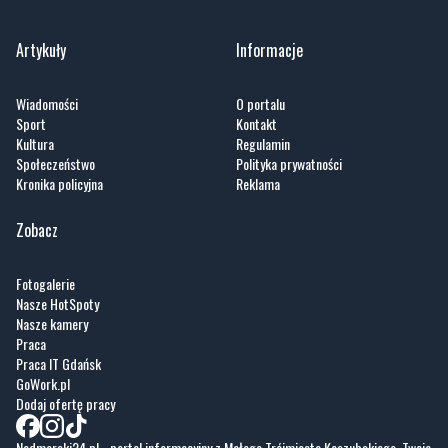
Wiadomości
O portalu
Sport
Kontakt
Kultura
Regulamin
Społeczeństwo
Polityka prywatności
Kronika policyjna
Reklama
Zobacz
Fotogalerie
Nasze HotSpoty
Nasze kamery
Praca
Praca IT Gdańsk
GoWork.pl
Dodaj ofertę pracy
Nadmorski24.pl - portal informacyjny z Małego Trójmiasta Kaszubskiego. Twoja
codzienna dawka najnowszych wiadomości z najbliższej okolicy. Informacje
społeczne, kulturalne i sportowe z Wejherowa, Pucka, Redy, Rumi i okolic.
Zawsze sprawdzone i aktualne info dla mieszkańców Małego Trójmiasta