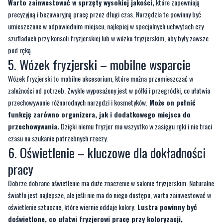
szufladach przy konsoli fryzjerskiej lub w wózku fryzjerskim, aby były zawsze
pod ręką.
5. Wózek fryzjerski – mobilne wsparcie
Wózek fryzjerski to mobilne akcesorium, które można przemieszczać w
zależności od potrzeb. Zwykle wyposażony jest w półki i przegródki, co ułatwia
przechowywanie różnorodnych narzędzi i kosmetyków.
Może on pełnić
funkcję zarówno organizera, jak i dodatkowego miejsca do
przechowywania.
Dzięki niemu fryzjer ma wszystko w zasięgu ręki i nie traci
czasu na szukanie potrzebnych rzeczy.
6. Oświetlenie – kluczowe dla dokładności
pracy
Dobrze dobrane oświetlenie ma duże znaczenie w salonie fryzjerskim. Naturalne
światło jest najlepsze, ale jeśli nie ma do niego dostępu, warto zainwestować w
oświetlenie sztuczne, które wiernie oddaje kolory.
Lustra powinny być
doświetlone, co ułatwi fryzjerowi pracę przy koloryzacji,
strzyżeniu czy stylizacji włosów.
7. Kosmetyki i preparaty fryzjerskie
Nie można zapominać o kosmetykach i preparatach niezbędnych do pielęgnacji i