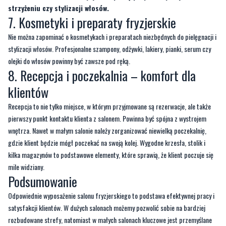
stylizacji włosów. Profesjonalne szampony, odżywki, lakiery, pianki, serum czy
olejki do włosów powinny być zawsze pod ręką.
8. Recepcja i poczekalnia – komfort dla
klientów
Recepcja to nie tylko miejsce, w którym przyjmowane są rezerwacje, ale także
pierwszy punkt kontaktu klienta z salonem. Powinna być spójna z wystrojem
wnętrza. Nawet w małym salonie należy zorganizować niewielką poczekalnię,
gdzie klient będzie mógł poczekać na swoją kolej. Wygodne krzesła, stolik i
kilka magazynów to podstawowe elementy, które sprawią, że klient poczuje się
mile widziany.
Podsumowanie
Odpowiednie wyposażenie salonu fryzjerskiego to podstawa efektywnej pracy i
satysfakcji klientów. W dużych salonach możemy pozwolić sobie na bardziej
rozbudowane strefy, natomiast w małych salonach kluczowe jest przemyślane
zagospodarowanie przestrzeni. Elementy takie jak funkcjonalny fotel, myjnia,
praktyczny wózek fryzjerski czy dobrze oświetlone lustro sprawią, że każdy
salon będzie wydajny, profesjonalny i przyjazny dla klientów.