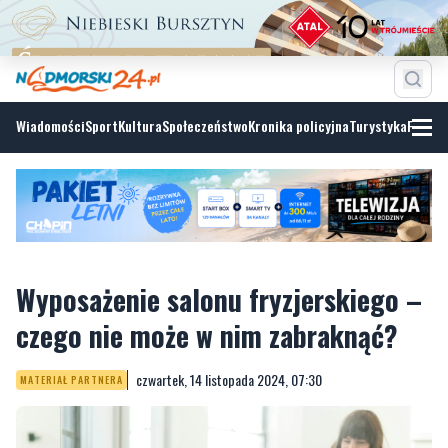
Wiadomości
Sport
Kultura
Społeczeństwo
Kronika policyjna
Turystyka
Fotoga
Wyposażenie salonu fryzjerskiego –
czego nie może w nim zabraknąć?
czwartek, 14 listopada 2024, 07:30
MATERIAŁ PARTNERA