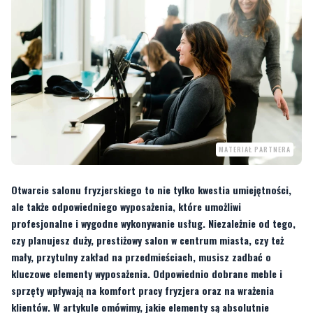
MATERIAŁ PARTNERA
Otwarcie salonu fryzjerskiego to nie tylko kwestia umiejętności,
ale także odpowiedniego wyposażenia, które umożliwi
profesjonalne i wygodne wykonywanie usług. Niezależnie od tego,
czy planujesz duży, prestiżowy salon w centrum miasta, czy też
mały, przytulny zakład na przedmieściach, musisz zadbać o
kluczowe elementy wyposażenia. Odpowiednio dobrane meble i
sprzęty wpływają na komfort pracy fryzjera oraz na wrażenia
klientów. W artykule omówimy, jakie elementy są absolutnie
niezbędne, by salon fryzjerski funkcjonował sprawnie i
profesjonalnie.
1. Fotel fryzjerski – serce stanowiska pracy