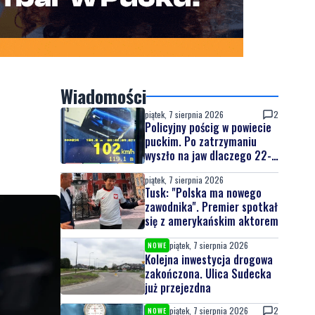
Wiadomości
piątek, 7 sierpnia 2026
2
Policyjny pościg w powiecie
puckim. Po zatrzymaniu
wyszło na jaw dlaczego 22-
latek uciekał
piątek, 7 sierpnia 2026
Tusk: "Polska ma nowego
zawodnika". Premier spotkał
się z amerykańskim aktorem
piątek, 7 sierpnia 2026
NOWE
Kolejna inwestycja drogowa
zakończona. Ulica Sudecka
już przejezdna
piątek, 7 sierpnia 2026
2
NOWE