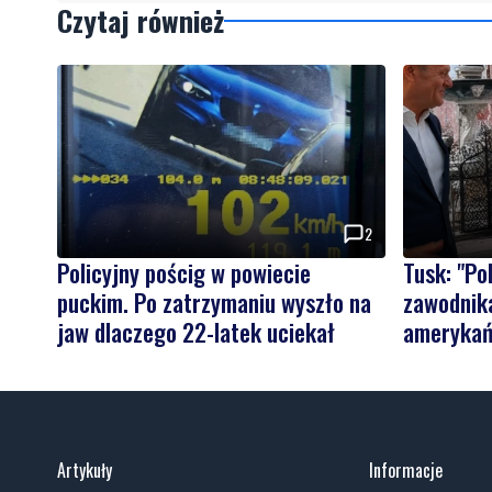
Czytaj również
2
Policyjny pościg w powiecie
Tusk: "P
puckim. Po zatrzymaniu wyszło na
zawodnika
jaw dlaczego 22-latek uciekał
amerykań
Artykuły
Informacje