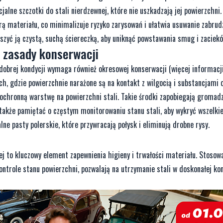
ne szczotki do stali nierdzewnej, które nie uszkadzają jej powierzchni.
ą materiału, co minimalizuje ryzyko zarysowań i ułatwia usuwanie zabrud
uszyć ją czystą, suchą ściereczką, aby uniknąć powstawania smug i zaciekó
– zasady konserwacji
 dobrej kondycji wymaga również okresowej konserwacji (więcej informacji
ch, gdzie powierzchnie narażone są na kontakt z wilgocią i substancjami 
ochronną warstwę na powierzchni stali. Takie środki zapobiegają gromadz
y także pamiętać o częstym monitorowaniu stanu stali, aby wykryć wszelkie
ne pasty polerskie, które przywracają połysk i eliminują drobne rysy.
ej to kluczowy element zapewnienia higieny i trwałości materiału. Stosow
ontrole stanu powierzchni, pozwalają na utrzymanie stali w doskonałej kon