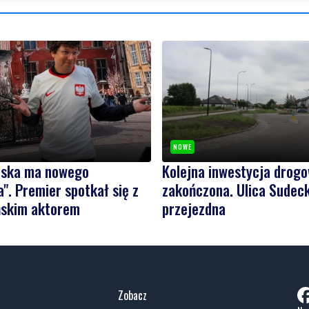
NOWE
olska ma nowego
Kolejna inwestycja drog
". Premier spotkał się z
zakończona. Ulica Sudeck
skim aktorem
przejezdna
Zobacz