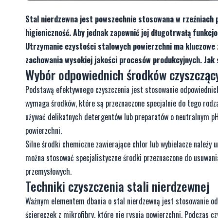
Stal nierdzewna jest powszechnie stosowana w rzeźniach 
higieniczność. Aby jednak zapewnić jej długotrwałą funkcj
Utrzymanie czystości stalowych powierzchni ma kluczowe 
zachowania wysokiej jakości procesów produkcyjnych. Jak 
Wybór odpowiednich środków czyszcząc
Podstawą efektywnego czyszczenia jest stosowanie odpowiednic
wymaga środków, które są przeznaczone specjalnie do tego rodza
używać delikatnych detergentów lub preparatów o neutralnym pH, 
powierzchni.
Silne środki chemiczne zawierające chlor lub wybielacze należy u
można stosować specjalistyczne środki przeznaczone do usuwania t
przemysłowych.
Techniki czyszczenia stali nierdzewnej
Ważnym elementem dbania o stal nierdzewną jest stosowanie odp
ściereczek z mikrofibry, które nie rysują powierzchni. Podczas 