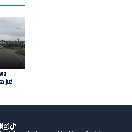
owa
a już