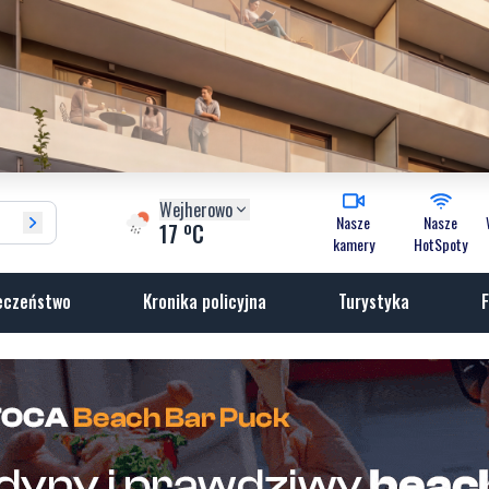
Wejherowo
Nasze
Nasze
o
17
C
kamery
HotSpoty
eczeństwo
Kronika policyjna
Turystyka
F