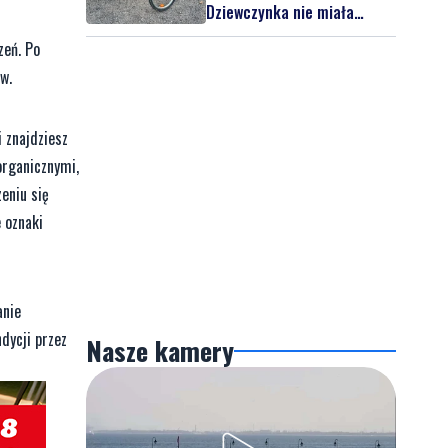
Dziewczynka nie miała
kasku
zeń. Po
w.
 znajdziesz
organicznymi,
eniu się
 oznaki
anie
dycji przez
Nasze kamery