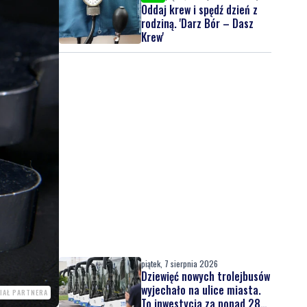
Oddaj krew i spędź dzień z
rodziną. 'Darz Bór – Dasz
Krew'
piątek, 7 sierpnia 2026
Dziewięć nowych trolejbusów
wyjechało na ulice miasta.
IAŁ PARTNERA
To inwestycja za ponad 28