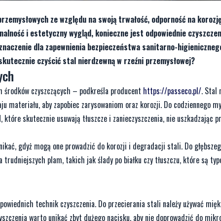
przemysłowych ze względu na swoją trwałość, odporność na korozj
onalność i estetyczny wygląd, konieczne jest odpowiednie czyszczen
znaczenie dla zapewnienia bezpieczeństwa sanitarno-higienicznego
skutecznie czyścić stal nierdzewną w rzeźni przemysłowej?
ych
h środków czyszczących – podkreśla producent
https://passeco.pl/
. Stal
ju materiału, aby zapobiec zarysowaniom oraz korozji. Do codziennego m
które skutecznie usuwają tłuszcze i zanieczyszczenia, nie uszkadzając p
nikać, gdyż mogą one prowadzić do korozji i degradacji stali. Do głębsze
rudniejszych plam, takich jak ślady po białku czy tłuszczu, które są typ
owiednich technik czyszczenia. Do przecierania stali należy używać mięk
czyszczenia warto unikać zbyt dużego nacisku, aby nie doprowadzić do mik