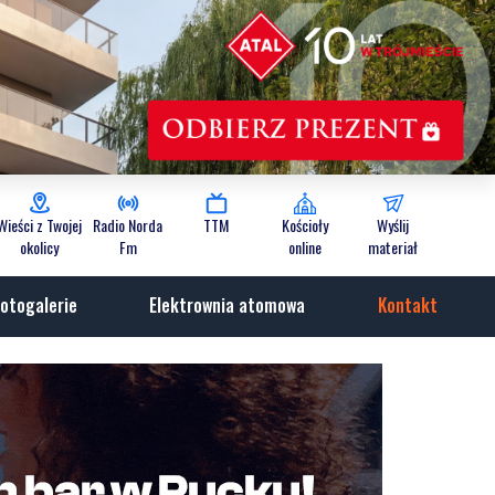
Wieści z Twojej
Radio Norda
TTM
Kościoły
Wyślij
okolicy
Fm
online
materiał
otogalerie
Elektrownia atomowa
Kontakt