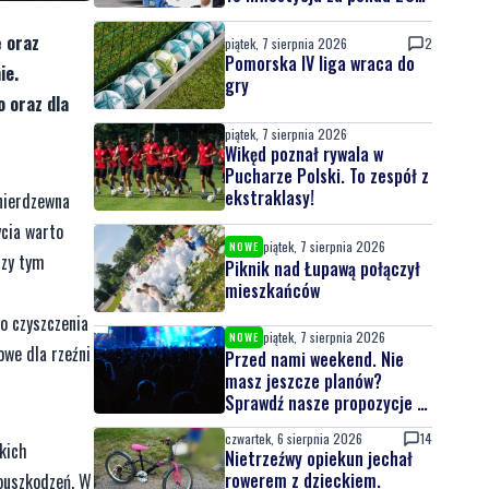
mln zł
ę oraz
piątek, 7 sierpnia 2026
2
Pomorska IV liga wraca do
ie.
gry
 oraz dla
piątek, 7 sierpnia 2026
Wikęd poznał rywala w
Pucharze Polski. To zespół z
ekstraklasy!
 nierdzewna
ycia warto
piątek, 7 sierpnia 2026
NOWE
rzy tym
Piknik nad Łupawą połączył
mieszkańców
go czyszczenia
piątek, 7 sierpnia 2026
NOWE
owe dla rzeźni
Przed nami weekend. Nie
masz jeszcze planów?
Sprawdź nasze propozycje w
powiecie wejherowskim i
czwartek, 6 sierpnia 2026
14
puckim
kich
Nietrzeźwy opiekun jechał
rowerem z dzieckiem.
rouszkodzeń. W