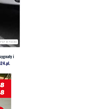
P PSP W PUCKU
sygnały i
24.pl
.