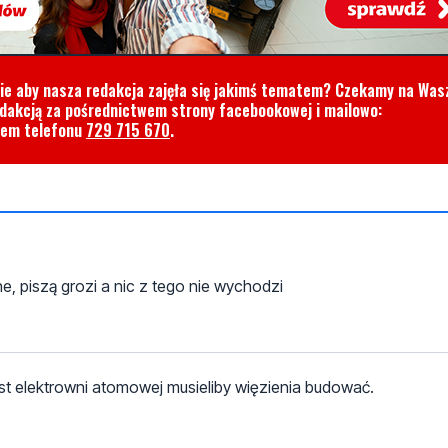
cie aby nasza redakcja zajęła się jakimś tematem? Czekamy na Was
edakcją za pośrednictwem strony facebookowej i mailowo:
rem telefonu
729 715 670
.
e, piszą grozi a nic z tego nie wychodzi
st elektrowni atomowej musieliby więzienia budować.