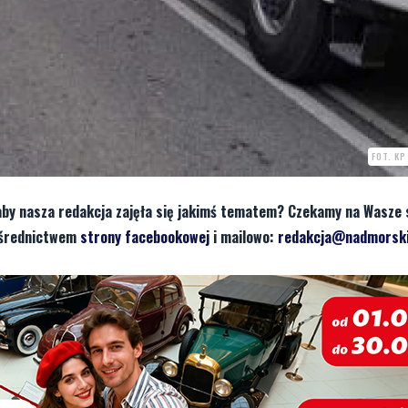
FOT. K
aby nasza redakcja zajęła się jakimś tematem? Czekamy na Wasze 
pośrednictwem
strony facebookowej
i mailowo:
redakcja@nadmorski