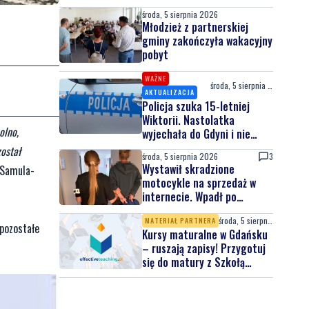
środa, 5 sierpnia 2026
Młodzież z partnerskiej
gminy zakończyła wakacyjny
pobyt
WAŻNE
środa, 5 sierpnia 2026
AKTUALIZACJA
Policja szuka 15-letniej
Wiktorii. Nastolatka
olno,
wyjechała do Gdyni i nie
wróciła
ostał
środa, 5 sierpnia 2026
3
Wystawił skradzione
 Samula-
motocykle na sprzedaż w
internecie. Wpadł po
zgłoszeniu właściciela
środa, 5 sierpnia 2026
MATERIAŁ PARTNERA
 pozostałe
Kursy maturalne w Gdańsku
– ruszają zapisy! Przygotuj
się do matury z Szkołą
Effective Teaching!