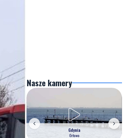
Nasze kamery
Gdynia
Orłowo