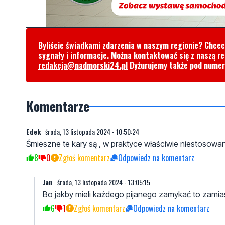
Byliście świadkami zdarzenia w naszym regionie? Chce
sygnały i informacje. Można kontaktować się z naszą r
redakcja@nadmorski24.pl
Dyżurujemy także pod nume
Komentarze
Edek
środa, 13 listopada 2024 - 10:50:24
Śmieszne te kary są , w praktyce właściwie niestosowan
8
0
Zgłoś komentarz
Odpowiedz na komentarz
Jan
środa, 13 listopada 2024 - 13:05:15
Bo jakby mieli każdego pijanego zamykać to zamia
6
1
Zgłoś komentarz
Odpowiedz na komentarz