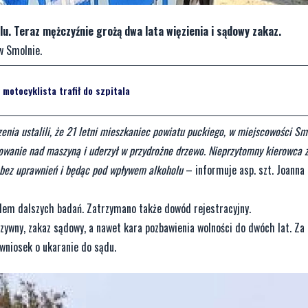
u. Teraz mężczyźnie grożą dwa lata więzienia i sądowy zakaz.
w Smolnie.
motocyklista trafił do szpitala
zenia ustalili, że 21 letni mieszkaniec powiatu puckiego, w miejscowości Sm
nowanie nad maszyną i uderzył w przydrożne drzewo. Nieprzytomny kierowca z
ł bez uprawnień i będąc pod wpływem alkoholu
– informuje asp. szt. Joanna
elem dalszych badań. Zatrzymano także dowód rejestracyjny.
zywny, zakaz sądowy, a nawet kara pozbawienia wolności do dwóch lat. Za
wniosek o ukaranie do sądu.