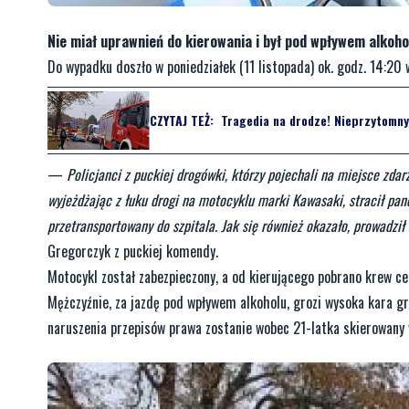
Nie miał uprawnień do kierowania i był pod wpływem alkohol
Do wypadku doszło w poniedziałek (11 listopada) ok. godz. 14:20 
CZYTAJ TEŻ:
Tragedia na drodze! Nieprzytomny 
—
Policjanci z puckiej drogówki, którzy pojechali na miejsce zdar
wyjeżdżając z łuku drogi na motocyklu marki Kawasaki, stracił pa
przetransportowany do szpitala. Jak się również okazało, prowadzi
Gregorczyk z puckiej komendy.
Motocykl został zabezpieczony, a od kierującego pobrano krew c
Mężczyźnie, za jazdę pod wpływem alkoholu, grozi wysoka kara gr
naruszenia przepisów prawa zostanie wobec 21-latka skierowany 