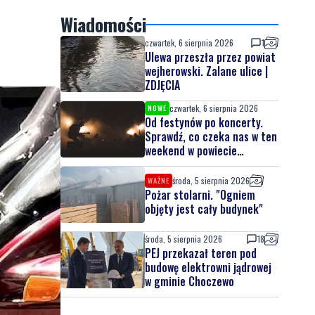
Wiadomości
czwartek, 6 sierpnia 2026
1
Ulewa przeszła przez powiat
wejherowski. Zalane ulice |
ZDJĘCIA
czwartek, 6 sierpnia 2026
NOWE
Od festynów po koncerty.
Sprawdź, co czeka nas w ten
weekend w powiecie
lęborskim
środa, 5 sierpnia 2026
WAŻNE
Pożar stolarni. "Ogniem
objęty jest cały budynek"
środa, 5 sierpnia 2026
18
PEJ przekazał teren pod
budowę elektrowni jądrowej
w gminie Choczewo