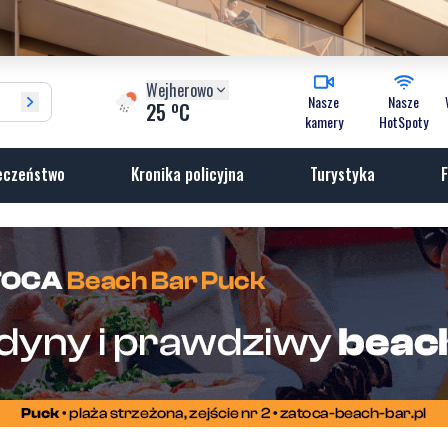
Wejherowo
Nasze
Nasze
o
25
C
kamery
HotSpoty
eczeństwo
Kronika policyjna
Turystyka
F