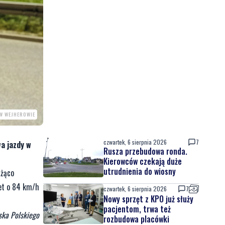
 W WEJHEROWIE
czwartek, 6 sierpnia 2026
7
a jazdy w
Rusza przebudowa ronda.
Kierowców czekają duże
utrudnienia do wiosny
ażąco
wet o 84 km/h
czwartek, 6 sierpnia 2026
7
Nowy sprzęt z KPO już służy
pacjentom, trwa też
ska Polskiego
rozbudowa placówki