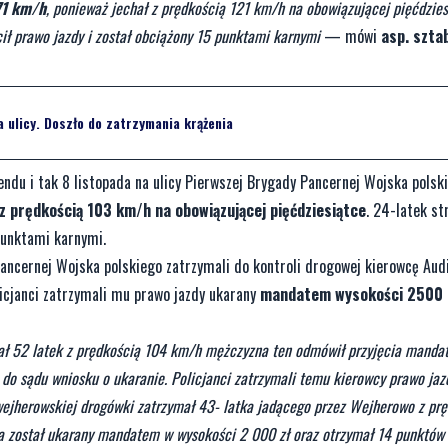
71 km/h
, ponieważ jechał z prędkością 121 km/h na obowiązującej pięćdzies
ł prawo jazdy i został obciążony 15 punktami karnymi
— mówi
asp. szta
 ulicy. Doszło do zatrzymania krążenia
endu i tak 8 listopada na ulicy Pierwszej Brygady Pancernej Wojska polsk
 z prędkością 103 km/h na obowiązującej pięćdziesiątce
. 24-latek st
punktami karnymi.
Pancernej Wojska polskiego zatrzymali do kontroli drogowej kierowcę Aud
icjanci zatrzymali mu prawo jazdy ukarany
mandatem wysokości 2500 z
wał 52 latek z prędkością 104 km/h mężczyzna ten odmówił przyjęcia manda
do sądu wniosku o ukaranie. Policjanci zatrzymali temu kierowcy prawo jazd
wejherowskiej drogówki zatrzymał 43- latka jadącego przez Wejherowo z prę
a został ukarany mandatem w wysokości 2 000 zł oraz otrzymał 14 punktów