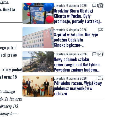
iątce.
czwartek, 6 sierpnia 2026
4
b. Anetta
Urodziny Biura Obsługi
Klienta w Pucku. Były
promocje, porady i atrakcje
dla najmłodszych
czwartek, 6 sierpnia 2026
7
Szpital w żałobie. Nie żyje
położna Oddziału
Ginekologiczno-
iego patrol
Położniczego
racił prawo
czwartek, 6 sierpnia 2026
2
Nowy odcinek szlaku
rowerowego nad Bałtykiem.
i, który
jechał
Powodem zmiany budowa
elektrowni jądrowej
ł oraz 15
czwartek, 6 sierpnia 2026
2
Pół wieku razem. Wyjątkowy
jubileusz małżonków w
tu dlatego
ratuszu
y. Za ten czyn
dkością 113
 karnych
—