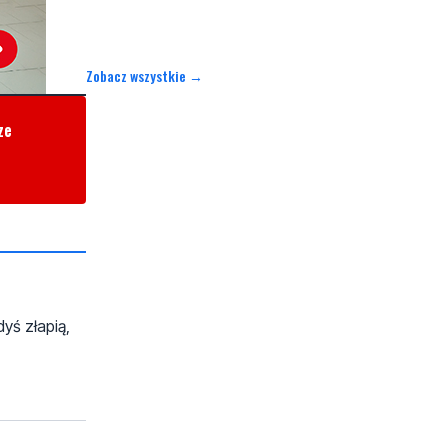
Zobacz wszystkie →
ze
yś złapią,