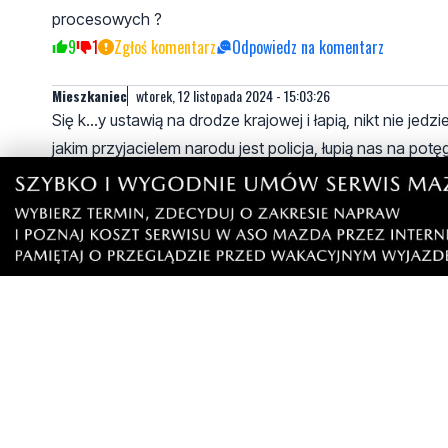
procesowych ?
9
1
Zgłoś komentarz
Odpowiedz na komentarz
Mieszkaniec
wtorek, 12 listopada 2024 - 15:03:26
Się k...y ustawią na drodze krajowej i łapią, nikt nie jed
jakim przyjacielem narodu jest policja, łupią nas na po
12
13
Zgłoś komentarz
Odpowiedz na komentarz
wtorek, 12 listopada 2024 - 16:05:28
To już dawno nie jest droga krajowa. Kiedyś bylo tu
10
2
Zgłoś komentarz
Odpowiedz na komentarz
Tymczasem
wtorek, 12 listopada 2024 - 15:06:58
Wysokie mandaty miały zapewnić bezpieczeństwo na dro
pieniędzy
5
10
Zgłoś komentarz
Odpowiedz na komentarz