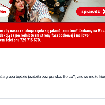
cie aby nasza redakcja zajęła się jakimś tematem? Czekamy na Was
edakcją za pośrednictwem strony facebookowej i mailowo:
rem telefonu
729 715 670
.
ża grupa będzie jezdziła bez prawka. Bo co?, znowu może kied