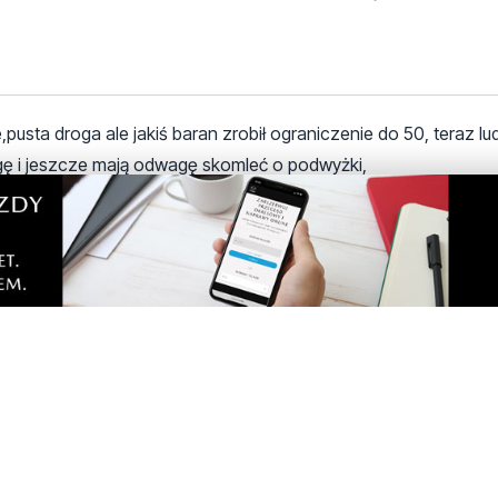
zie,pusta droga ale jakiś baran zrobił ograniczenie do 50, teraz lu
tęgę i jeszcze mają odwagę skomleć o podwyżki,
 ograniczenie do 70km/h, niestety zmienili.
gach a rzeczywistość jest zgoła inna to jest maszynka do za