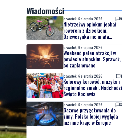
Wiadomości
czwartek, 6 sierpnia 2026
9
Nietrzeźwy opiekun jechał
rowerem z dzieckiem.
Dziewczynka nie miała
kasku
czwartek, 6 sierpnia 2026
Weekend pełen atrakcji w
powiecie słupskim. Sprawdź,
co zaplanowano
czwartek, 6 sierpnia 2026
1
Kolorowy korowód, muzyka i
regionalne smaki. Nadchodzi
Święto Kociewia
czwartek, 6 sierpnia 2026
8
Gazowe przygotowania do
zimy. Polska lepiej wygląda
niż inne kraje w Europie