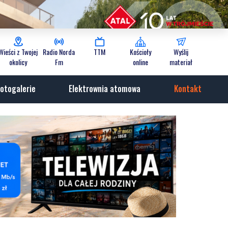
Wieści z Twojej
Radio Norda
TTM
Kościoły
Wyślij
okolicy
Fm
online
materiał
otogalerie
Elektrownia atomowa
Kontakt