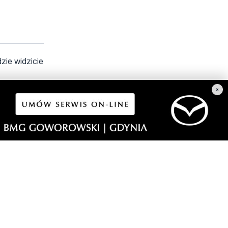
dzie widzicie
×
rabiania