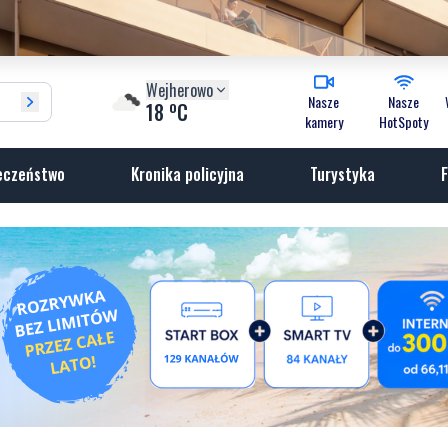
Wejherowo
Nasze
Nasze
o
18
C
kamery
HotSpoty
eczeństwo
Kronika policyjna
Turystyka
F