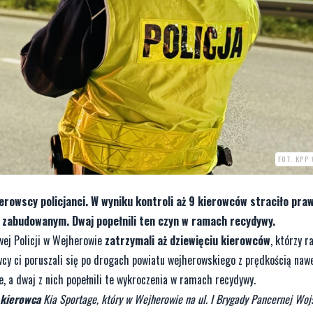
FOT. KPP
rowscy policjanci. W wyniku kontroli aż 9 kierowców straciło praw
 zabudowanym. Dwaj popełnili ten czyn w ramach recydywy.
wej Policji w Wejherowie
zatrzymali aż dziewięciu kierowców
, którzy r
wcy ci poruszali się po drogach powiatu wejherowskiego z prędkością na
e, a dwaj z nich popełnili te wykroczenia w ramach recydywy.
 kierowca
Kia Sportage, który w Wejherowie na ul. I Brygady Pancernej Woj