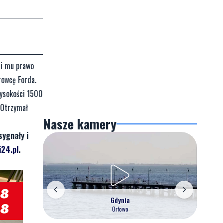
li mu prawo
rowcę Forda.
wysokości 1500
 Otrzymał
Nasze kamery
sygnały i
24.pl
.
Gdynia
Orłowo