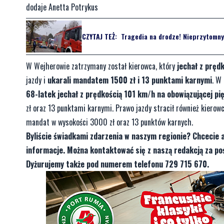
dodaje Anetta Potrykus
CZYTAJ TEŻ:
Tragedia na drodze! Nieprzytomny 
W Wejherowie zatrzymany został kierowca, który
jechał z pręd
jazdy i
ukarali mandatem 1500 zł i 13 punktami karnymi
. W
68-latek jechał z prędkością 101 km/h na obowiązującej pię
zł oraz 13 punktami karnymi. Prawo jazdy stracił również kierow
mandat w wysokości 3000 zł oraz 13 punktów karnych.
Byliście świadkami zdarzenia w naszym regionie? Chcecie 
informacje. Można kontaktować się z naszą redakcją za 
Dyżurujemy także pod numerem telefonu 729 715 670.