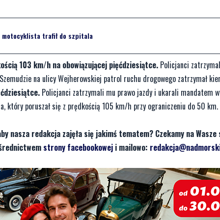
motocyklista trafił do szpitala
kością 103 km/h na obowiązującej pięćdziesiątce.
Policjanci zatrzyma
 Szemudzie na ulicy Wejherowskiej patrol ruchu drogowego zatrzymał kie
ćdziesiątce.
Policjanci zatrzymali mu prawo jazdy i ukarali mandatem 
ca, który poruszał się z prędkością 105 km/h przy ograniczeniu do 50 km.
aby nasza redakcja zajęła się jakimś tematem? Czekamy na Wasze 
pośrednictwem
strony facebookowej
i mailowo:
redakcja@nadmorski