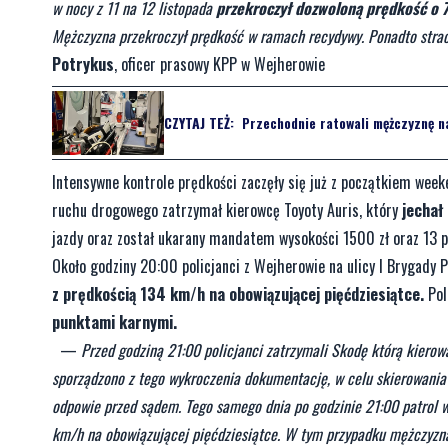
w nocy z 11 na 12 listopada
przekroczył dozwoloną prędkość o 
Mężczyzna przekroczył prędkość w ramach recydywy. Ponadto straci
Potrykus
, oficer prasowy KPP w Wejherowie
CZYTAJ TEŻ:
Przechodnie ratowali mężczyznę na
Intensywne kontrole prędkości zaczęły się już z początkiem week
ruchu drogowego zatrzymał kierowcę Toyoty Auris, który
jechał
jazdy oraz został ukarany mandatem wysokości 1500 zł oraz 13 
Około godziny 20:00 policjanci z Wejherowie na ulicy I Brygady 
z prędkością 134 km/h na obowiązującej pięćdziesiątce.
Pol
punktami karnymi.
—
Przed godziną 21:00 policjanci zatrzymali Skodę którą kiero
sporządzono z tego wykroczenia dokumentację, w celu skierowania 
odpowie przed sądem. Tego samego dnia po godzinie 21:00 patrol 
km/h na obowiązującej pięćdziesiątce. W tym przypadku mężczyzn