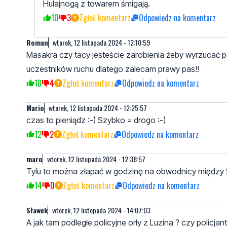
Hulajnogą z towarem śmigają.
10
3
Zgłoś komentarz
Odpowiedz na komentarz
Roman
wtorek, 12 listopada 2024 - 12:10:59
Masakra czy tacy jesteście zarobienia żeby wyrzucać p
uczestników ruchu dlatego zalecam prawy pas!!
18
4
Zgłoś komentarz
Odpowiedz na komentarz
Mario
wtorek, 12 listopada 2024 - 12:25:57
czas to pieniądz :-) Szybko = drogo :-)
12
2
Zgłoś komentarz
Odpowiedz na komentarz
maro
wtorek, 12 listopada 2024 - 12:38:57
Tylu to można złapać w godzinę na obwodnicy między 5
14
0
Zgłoś komentarz
Odpowiedz na komentarz
Sławek
wtorek, 12 listopada 2024 - 14:07:03
A jak tam podległe policyjne orły z Luzina ? czy polic