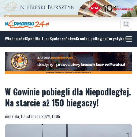
Wiadomości
Sport
Kultura
Społeczeństwo
Kronika policyjna
Turystyka
Fotoga
W Gowinie pobiegli dla Niepodległej.
Na starcie aż 150 biegaczy!
niedziela, 10 listopada 2024, 11:05