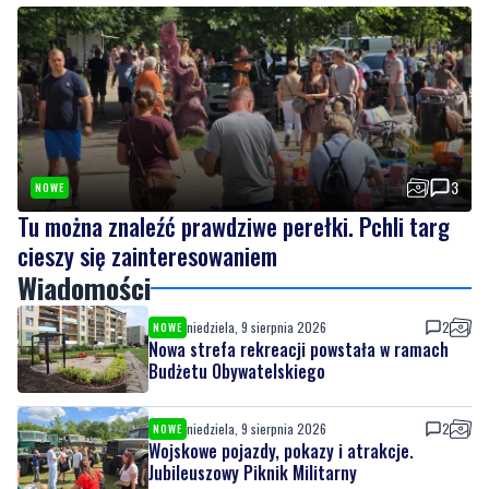
3
NOWE
Tu można znaleźć prawdziwe perełki. Pchli targ
cieszy się zainteresowaniem
Wiadomości
niedziela, 9 sierpnia 2026
2
NOWE
Nowa strefa rekreacji powstała w ramach
Budżetu Obywatelskiego
niedziela, 9 sierpnia 2026
2
NOWE
Wojskowe pojazdy, pokazy i atrakcje.
Jubileuszowy Piknik Militarny
niedziela, 9 sierpnia 2026
3
NOWE
Tu można znaleźć prawdziwe perełki. Pchli