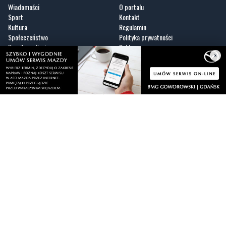
Społeczeństwo
Polityka prywatności
Kronika policyjna
Reklama
Zobacz
×
Fotogalerie
Nasze HotSpoty
Nasze kamery
Praca
Praca IT Gdańsk
GoWork.pl
Dodaj ofertę pracy
Nadmorski24.pl - portal informacyjny z Małego Trójmiasta Kaszubskiego. Twoja
codzienna dawka najnowszych wiadomości z najbliższej okolicy. Informacje
społeczne, kulturalne i sportowe z Wejherowa, Pucka, Redy, Rumi i okolic.
Zawsze sprawdzone i aktualne info dla mieszkańców Małego Trójmiasta
Kaszubskiego.