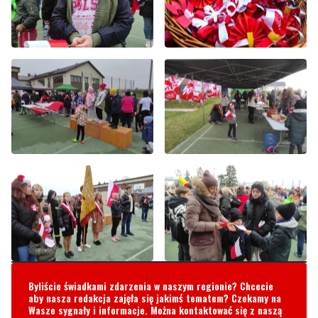
Byliście świadkami zdarzenia w naszym regionie? Chcecie
aby nasza redakcja zajęła się jakimś tematem? Czekamy na
Wasze sygnały i informacje. Można kontaktować się z naszą
redakcją za pośrednictwem strony facebookowej i mailowo:
redakcja@nadmorski24.pl
Dyżurujemy także pod numerem
telefonu
729 715 670
.