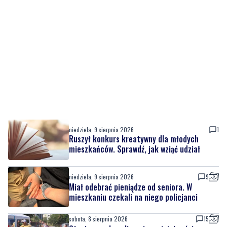
niedziela, 9 sierpnia 2026
1
Ruszył konkurs kreatywny dla młodych
mieszkańców. Sprawdź, jak wziąć udział
niedziela, 9 sierpnia 2026
9
Miał odebrać pieniądze od seniora. W
mieszkaniu czekali na niego policjanci
sobota, 8 sierpnia 2026
15
Strażacy pokazali swoje umiejętności.
Rodzinny festyn przyciągnął mieszkańców
oraz gości