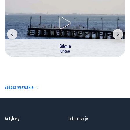
Gdynia
Orłowo
Zobacz wszystkie →
Artykuły
Informacje
Wiadomości
O portalu
Sport
Kontakt
Kultura
Regulamin