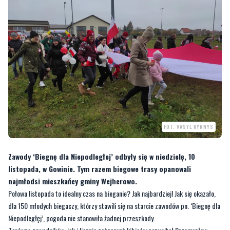
FOT. VASYL KYRNYS
Zawody ‘Biegnę dla Niepodległej’ odbyły się w niedzielę, 10
listopada, w Gowinie. Tym razem biegowe trasy opanowali
najmłodsi mieszkańcy gminy Wejherowo.
Połowa listopada to idealny czas na bieganie? Jak najbardziej! Jak się okazało,
dla 150 młodych biegaczy, którzy stawili się na starcie zawodów pn. ‘Biegnę dla
Niepodległęj’, pogoda nie stanowiła żadnej przeszkody.
Zarówno zawodników, jak i licznie zebranych kibiców przywitał Przemysław
Kiedrowski, wójt gminy Wejherowo, który pogratulował ducha walki oraz
podkreślił patriotyczny wymiar wydarzenia.
[galeria]