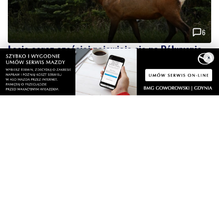
Łosie coraz częściej pojawiają się na Półwyspie
Helskim. Burmistrz chce nowych znaków
drogowych
Wiadomości
×
piątek, 7 sierpnia 2026
2
Więcej wraków dostępnych dla nurków. Urząd
Morski rozszerzył listę podwodnych atrakcji
piątek, 7 sierpnia 2026
MATERIAŁ PARTNERA
NOWE
Co jeść przy zaparciach? Dieta, błonnik i
nawyki, które naprawdę działają
piątek, 7 sierpnia 2026
6
Łosie coraz częściej pojawiają się na
Półwyspie Helskim. Burmistrz chce nowych
znaków drogowych
piątek, 7 sierpnia 2026
9
Policyjny pościg w powiecie puckim. Po