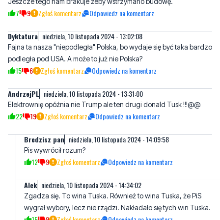
Dyktatura
niedziela, 10 listopada 2024 - 13:02:08
Fajna ta nasza "niepodległa" Polska, bo wydaje się być taka bardzo
podległa pod USA. A może to już nie Polska?
15
6
Zgłoś komentarz
Odpowiedz na komentarz
AndrzejPL
niedziela, 10 listopada 2024 - 13:31:00
Elektrownię opóźnia nie Trump ale ten drugi donald Tusk !!!@@
22
19
Zgłoś komentarz
Odpowiedz na komentarz
Bredzisz pan
niedziela, 10 listopada 2024 - 14:09:58
Pis wywrócił rozum?
12
9
Zgłoś komentarz
Odpowiedz na komentarz
AIek
niedziela, 10 listopada 2024 - 14:34:02
Zgadza się. To wina Tuska. Również to wina Tuska, że PiS
wygrał wybory, lecz nie rządzi. Nakładało się tych win Tuska.
15
9
Zgłoś komentarz
Odpowiedz na komentarz
Mirek W.
niedziela, 10 listopada 2024 - 18:24:12
Czy ja Mirek W. zatrzymam budowę kolejnych fast fudów w USA?