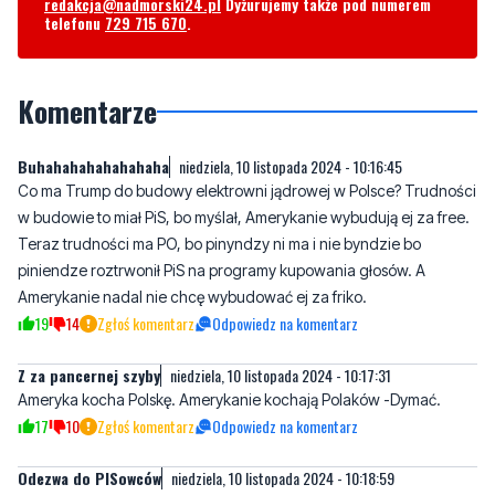
Komentarze
Buhahahahahahahaha
niedziela, 10 listopada 2024 - 10:16:45
Co ma Trump do budowy elektrowni jądrowej w Polsce? Trudności
w budowie to miał PiS, bo myślał, Amerykanie wybudują ej za free.
Teraz trudności ma PO, bo pinyndzy ni ma i nie byndzie bo
piniendze roztrwonił PiS na programy kupowania głosów. A
Amerykanie nadal nie chcę wybudować ej za friko.
19
14
Zgłoś komentarz
Odpowiedz na komentarz
Z za pancernej szyby
niedziela, 10 listopada 2024 - 10:17:31
Ameryka kocha Polskę. Amerykanie kochają Polaków -Dymać.
17
10
Zgłoś komentarz
Odpowiedz na komentarz
Odezwa do PISowców
niedziela, 10 listopada 2024 - 10:18:59
PISowcy, możecie cieszyć się wygraną Trumpa, tak jak wygraną
PiSu. I nic poza tym.
12
13
Zgłoś komentarz
Odpowiedz na komentarz