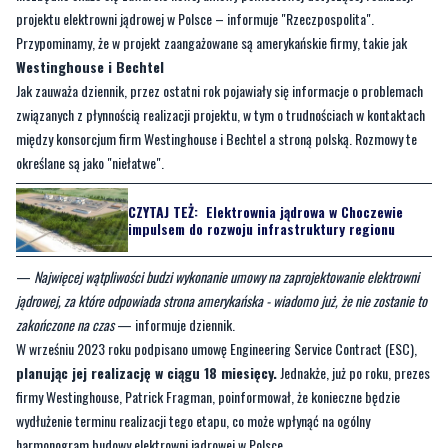
Jak zauważa dziennik, przez ostatni rok pojawiały się informacje o problemach
związanych z płynnością realizacji projektu, w tym o trudnościach w kontaktach
między konsorcjum firm Westinghouse i Bechtel a stroną polską. Rozmowy te
określane są jako "niełatwe".
CZYTAJ TEŻ:
Elektrownia jądrowa w Choczewie
impulsem do rozwoju infrastruktury regionu
—
Najwięcej wątpliwości budzi wykonanie umowy na zaprojektowanie elektrowni
jądrowej, za które odpowiada strona amerykańska - wiadomo już, że nie zostanie to
zakończone na czas
— informuje dziennik.
W wrześniu 2023 roku podpisano umowę Engineering Service Contract (ESC),
planując jej realizację w ciągu 18 miesięcy.
Jednakże, już po roku, prezes
firmy Westinghouse, Patrick Fragman, poinformował, że konieczne będzie
wydłużenie terminu realizacji tego etapu, co może wpłynąć na ogólny
harmonogram budowy elektrowni jądrowej w Polsce.
Polskie Elektrownie Jądrowe (PEJ), odpowiedzialne za realizację projektu,
informują, że
dotychczas wykonano około 60% zobowiązań
wynikających z umowy ESC
, co jest zgodne z planami PEJ. Niemniej jednak,