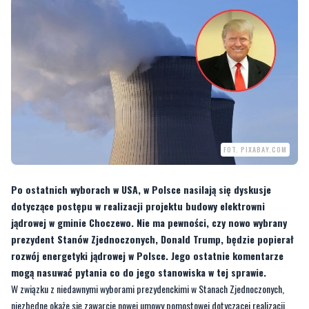
FOT. PIXABAY.COM
Po ostatnich wyborach w USA, w Polsce nasilają się dyskusje
dotyczące postępu w realizacji projektu budowy elektrowni
jądrowej w gminie Choczewo. Nie ma pewności, czy nowo wybrany
prezydent Stanów Zjednoczonych, Donald Trump, będzie popierał
rozwój energetyki jądrowej w Polsce. Jego ostatnie komentarze
mogą nasuwać pytania co do jego stanowiska w tej sprawie.
W związku z niedawnymi wyborami prezydenckimi w Stanach Zjednoczonych,
niezbędne okaże się zawarcie nowej umowy pomostowej dotyczącej realizacji
projektu elektrowni jądrowej w Polsce – informuje "Rzeczpospolita".
Przypominamy, że w projekt zaangażowane są amerykańskie firmy, takie jak
Westinghouse i Bechtel