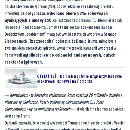
jak podaje "Rzeczpospolita", umowa ta nie zostanie zakończona na czas.
Dodatkowym „problemem” mogą być wyniki ostatnich wyborów w Stanach
Zjednoczonych. "Rzeczpospolita" podkreśla, że Donald Trump, mimo bycia
zwolennikiem energetyki jądrowej, wyraził w trakcie kampanii wyborczej w
Pensylwanii
wątpliwości co do celowości budowy nowych, dużych
reaktorów jądrowych.
CZYTAJ TEŻ:
Od nich popłynie prąd przy budowie
elektrowni jądrowej na Pomorzu
—
Konstruujemy te kolosalne elektrownie, które kosztują 20 miliardów dolarów i
nigdy nie są ukończone. Koszty budowy są niekontrolowane (...) Teraz
skoncentrujemy się na mniejszych reaktorach
— stwierdził na jednym ze swoich
wystąpień Trump
Dziennik zauważa, że w swojej wypowiedzi Trump odnosił się do projektu Vogtle
w Georgii, który został ukończony z siedmioletnim opóźnieniem, a jego budżet
przekroczył pierwotne założenia o 17 miliardów dolarów.
Należy zauważyć, że
projekt ten służy jako wzór dla planowanej inwestycji w Choczewie.
Według aktualnych planów, budowa pierwszego bloku elektrowni jądrowej w