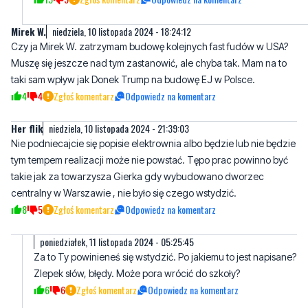
Muszę się jeszcze nad tym zastanowić, ale chyba tak. Mam na to
taki sam wpływ jak Donek Trump na budowę EJ w Polsce.
4
4
Zgłoś komentarz
Odpowiedz na komentarz
Her flik
niedziela, 10 listopada 2024 - 21:39:03
Nie podniecajcie się popisie elektrownia albo będzie lub nie będzie
tym tempem realizacji może nie powstać. Tępo prac powinno być
takie jak za towarzysza Gierka gdy wybudowano dworzec
centralny w Warszawie , nie było się czego wstydzić.
8
5
Zgłoś komentarz
Odpowiedz na komentarz
poniedziałek, 11 listopada 2024 - 05:25:45
Za to Ty powinieneś się wstydzić. Po jakiemu to jest napisane?
Zlepek słów, błędy. Może pora wrócić do szkoły?
6
6
Zgłoś komentarz
Odpowiedz na komentarz
Jan Kowalski
poniedziałek, 11 listopada 2024 - 10:24:36
Analfabeta pisać nie potrafi, a zabiera głos w takich
sprawach????.