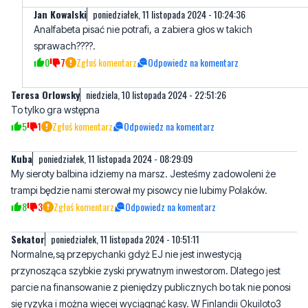
0
7
Zgłoś komentarz
Odpowiedz na komentarz
Teresa Orlowsky
niedziela, 10 listopada 2024 - 22:51:26
To tylko gra wstępna
5
1
Zgłoś komentarz
Odpowiedz na komentarz
Kuba
poniedziałek, 11 listopada 2024 - 08:29:09
My sieroty balbina idziemy na marsz. Jesteśmy zadowoleni że
trampi będzie nami sterował my pisowcy nie lubimy Polaków.
8
3
Zgłoś komentarz
Odpowiedz na komentarz
Sekator
poniedziałek, 11 listopada 2024 - 10:51:11
Normalne,są przepychanki gdyż EJ nie jest inwestycją
przynosząca szybkie zyski prywatnym inwestorom. Dlatego jest
parcie na finansowanie z pieniędzy publicznych bo tak nie ponosi
się ryzyka i można więcej wyciągnąć kasy. W Finlandii Okuiloto3
opóźniona o 11 lat ! a koszt 4 czterokrotnie przekroczony niż
zakładany. Kto za to zapłaci ? Pan-zapłaci,pani zapłaci i wy
zapłacicie parafrazując klasyka.