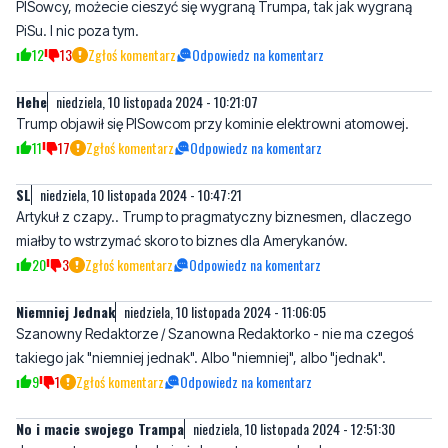
Hehe
niedziela, 10 listopada 2024 - 10:21:07
Trump objawił się PISowcom przy kominie elektrowni atomowej.
11
17
Zgłoś komentarz
Odpowiedz na komentarz
SL
niedziela, 10 listopada 2024 - 10:47:21
Artykuł z czapy.. Trump to pragmatyczny biznesmen, dlaczego
miałby to wstrzymać skoro to biznes dla Amerykanów.
20
3
Zgłoś komentarz
Odpowiedz na komentarz
Niemniej Jednak
niedziela, 10 listopada 2024 - 11:06:05
Szanowny Redaktorze / Szanowna Redaktorko - nie ma czegoś
takiego jak "niemniej jednak". Albo "niemniej", albo "jednak".
9
1
Zgłoś komentarz
Odpowiedz na komentarz
No i macie swojego Trampa
niedziela, 10 listopada 2024 - 12:51:30
Jeszcze tego nam brakuje żeby wstrzymano budowę.
7
9
Zgłoś komentarz
Odpowiedz na komentarz