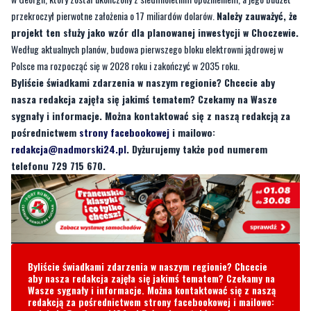
Polsce ma rozpocząć się w 2028 roku i zakończyć w 2035 roku.
Byliście świadkami zdarzenia w naszym regionie? Chcecie aby
nasza redakcja zajęła się jakimś tematem? Czekamy na Wasze
sygnały i informacje. Można kontaktować się z naszą redakcją za
pośrednictwem
strony facebookowej
i mailowo:
redakcja@nadmorski24.pl
. Dyżurujemy także pod numerem
telefonu 729 715 670.
Byliście świadkami zdarzenia w naszym regionie? Chcecie
aby nasza redakcja zajęła się jakimś tematem? Czekamy na
Wasze sygnały i informacje. Można kontaktować się z naszą
redakcją za pośrednictwem strony facebookowej i mailowo:
redakcja@nadmorski24.pl
Dyżurujemy także pod numerem
telefonu
729 715 670
.