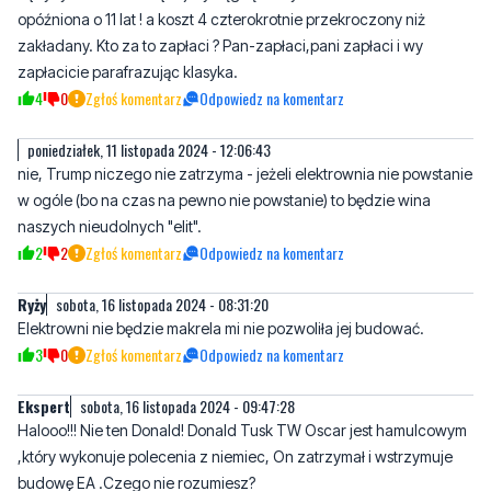
4
0
Zgłoś komentarz
Odpowiedz na komentarz
poniedziałek, 11 listopada 2024 - 12:06:43
nie, Trump niczego nie zatrzyma - jeżeli elektrownia nie powstanie
w ogóle (bo na czas na pewno nie powstanie) to będzie wina
naszych nieudolnych "elit".
2
2
Zgłoś komentarz
Odpowiedz na komentarz
Ryży
sobota, 16 listopada 2024 - 08:31:20
Elektrowni nie będzie makrela mi nie pozwoliła jej budować.
3
0
Zgłoś komentarz
Odpowiedz na komentarz
Ekspert
sobota, 16 listopada 2024 - 09:47:28
Halooo!!! Nie ten Donald! Donald Tusk TW Oscar jest hamulcowym
,który wykonuje polecenia z niemiec, On zatrzymał i wstrzymuje
budowę EA .Czego nie rozumiesz?
2
0
Zgłoś komentarz
Odpowiedz na komentarz