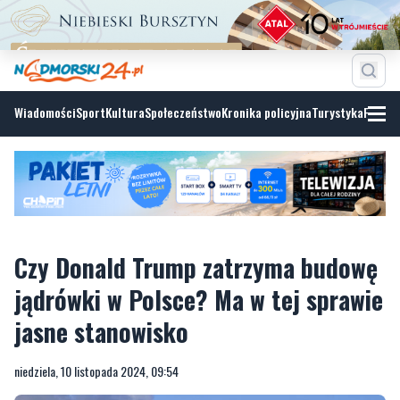
Wiadomości
Sport
Kultura
Społeczeństwo
Kronika policyjna
Turystyka
Fotoga
Czy Donald Trump zatrzyma budowę
jądrówki w Polsce? Ma w tej sprawie
jasne stanowisko
niedziela, 10 listopada 2024, 09:54