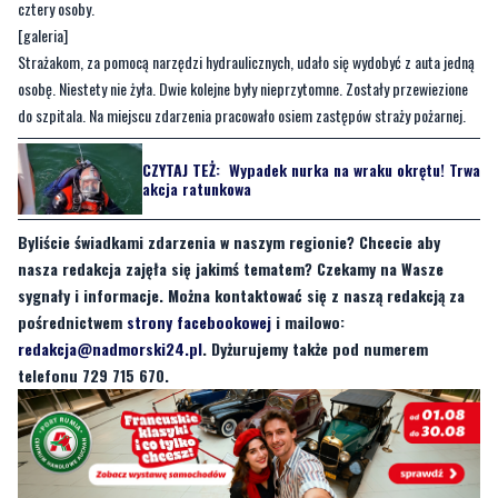
cztery osoby.
[galeria]
Strażakom, za pomocą narzędzi hydraulicznych, udało się wydobyć z auta jedną
osobę. Niestety nie żyła. Dwie kolejne były nieprzytomne. Zostały przewiezione
do szpitala. Na miejscu zdarzenia pracowało osiem zastępów straży pożarnej.
CZYTAJ TEŻ:
Wypadek nurka na wraku okrętu! Trwa
akcja ratunkowa
Byliście świadkami zdarzenia w naszym regionie? Chcecie aby
nasza redakcja zajęła się jakimś tematem? Czekamy na Wasze
sygnały i informacje. Można kontaktować się z naszą redakcją za
pośrednictwem
strony facebookowej
i mailowo:
redakcja@nadmorski24.pl
. Dyżurujemy także pod numerem
telefonu 729 715 670.