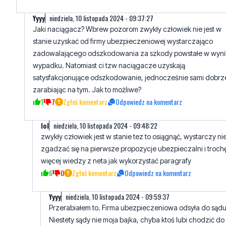
Yyyy
niedziela, 10 listopada 2024 - 09:37:27
Jaki naciągacz? Wbrew pozorom zwykły człowiek nie jest w
stanie uzyskać od firmy ubezpieczeniowej wystarczająco
zadowalającego odszkodowania za szkody powstałe w wyni
wypadku. Natomiast ci tzw naciągacze uzyskają
satysfakcjonujące odszkodowanie, jednocześnie sami dobrz
zarabiając na tym. Jak to możliwe?
1
7
Zgłoś komentarz
Odpowiedz na komentarz
lol
niedziela, 10 listopada 2024 - 09:48:22
zwykły człowiek jest w stanie tez to osiągnąć, wystarczy ni
zgadzać się na pierwsze propozycje ubezpieczalni i troch
więcej wiedzy z neta jak wykorzystać paragrafy
6
0
Zgłoś komentarz
Odpowiedz na komentarz
Yyyy
niedziela, 10 listopada 2024 - 09:59:37
Przerabiałem to. Firma ubezpieczeniowa odsyła do sądu
Niestety sądy nie moja bajka, chyba ktoś lubi chodzić do