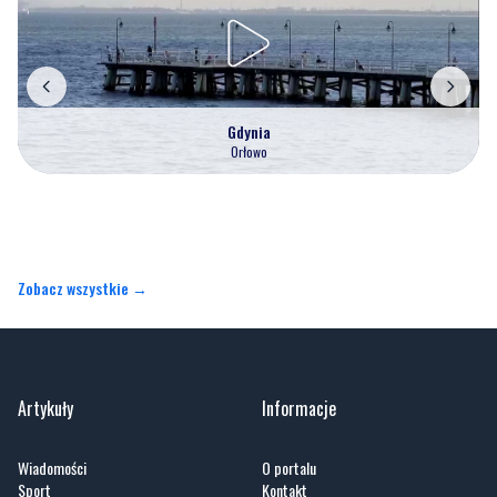
Gdynia
Orłowo
Zobacz wszystkie →
Artykuły
Informacje
Wiadomości
O portalu
Sport
Kontakt