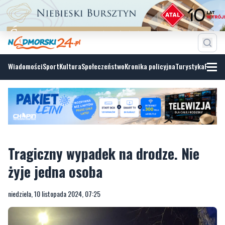
Wiadomości
Sport
Kultura
Społeczeństwo
Kronika policyjna
Turystyka
Fotoga
Tragiczny wypadek na drodze. Nie
żyje jedna osoba
niedziela, 10 listopada 2024, 07:25