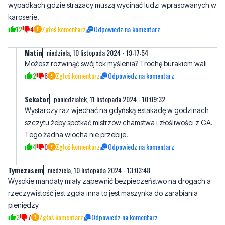
wypadkach gdzie strażacy muszą wycinać ludzi wprasowanych w
karoserie.
12
4
Zgłoś komentarz
Odpowiedz na komentarz
Matin
niedziela, 10 listopada 2024 - 19:17:54
Możesz rozwinąć swój tok myślenia? Trochę burakiem wali
2
6
Zgłoś komentarz
Odpowiedz na komentarz
Sekator
poniedziałek, 11 listopada 2024 - 10:09:32
Wystarczy raz wjechać na gdyńską estakadę w godzinach
szczytu żeby spotkać mistrzów chamstwa i złośliwości z GA.
Tego żadna wiocha nie przebije.
4
0
Zgłoś komentarz
Odpowiedz na komentarz
Tymczasem
niedziela, 10 listopada 2024 - 13:03:48
Wysokie mandaty miały zapewnić bezpieczeństwo na drogach a
rzeczywistość jest zgoła inna to jest maszynka do zarabiania
pieniędzy
3
7
Zgłoś komentarz
Odpowiedz na komentarz