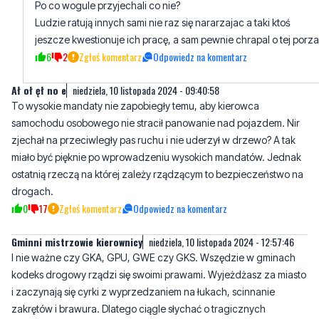
Po co wogule przyjechali co nie?
Ludzie ratują innych sami nie raz się nararzajac a taki ktoś
jeszcze kwestionuje ich pracę, a sam pewnie chrapal o tej porza
6
2
Zgłoś komentarz
Odpowiedz na komentarz
Ał oł ęł no e
niedziela, 10 listopada 2024 - 09:40:58
To wysokie mandaty nie zapobiegły temu, aby kierowca
samochodu osobowego nie stracił panowanie nad pojazdem. Nir
zjechał na przeciwległy pas ruchu i nie uderzył w drzewo? A tak
miało być pięknie po wprowadzeniu wysokich mandatów. Jednak
ostatnią rzeczą na której zależy rządzącym to bezpieczeństwo na
drogach.
0
17
Zgłoś komentarz
Odpowiedz na komentarz
Gminni mistrzowie kierownicy
niedziela, 10 listopada 2024 - 12:57:46
I nie ważne czy GKA, GPU, GWE czy GKS. Wszędzie w gminach
kodeks drogowy rządzi się swoimi prawami. Wyjeżdżasz za miasto
i zaczynają się cyrki z wyprzedzaniem na łukach, scinnanie
zakrętów i brawura. Dlatego ciągle słychać o tragicznych