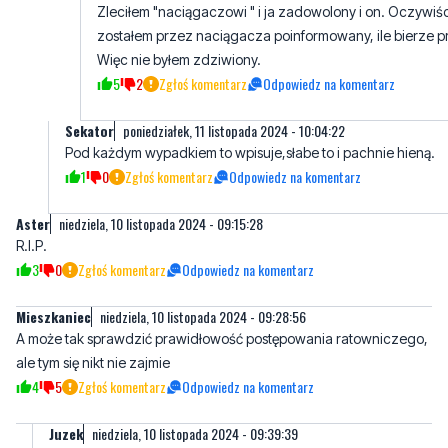
Zleciłem "naciągaczowi " i ja zadowolony i on. Oczywiś
zostałem przez naciągacza poinformowany, ile bierze pr
Więc nie byłem zdziwiony.
5
2
Zgłoś komentarz
Odpowiedz na komentarz
Sekator
poniedziałek, 11 listopada 2024 - 10:04:22
Pod każdym wypadkiem to wpisuje,słabe to i pachnie hieną.
1
0
Zgłoś komentarz
Odpowiedz na komentarz
Aster
niedziela, 10 listopada 2024 - 09:15:28
R.I.P.
3
0
Zgłoś komentarz
Odpowiedz na komentarz
Mieszkaniec
niedziela, 10 listopada 2024 - 09:28:56
A może tak sprawdzić prawidłowość postępowania ratowniczego,
ale tym się nikt nie zajmie
4
5
Zgłoś komentarz
Odpowiedz na komentarz
Juzek
niedziela, 10 listopada 2024 - 09:39:39