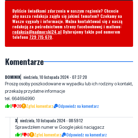
Byliście świadkami zdarzenia w naszym regionie? Chcecie
aby nasza redakcja zajęła się jakimś tematem? Czekamy na
Wasze sygnały i informacje. Można kontaktować się z naszą
redakcją za pośrednictwem strony facebookowej i mailowo:
redakcja@nadmorski24.pl
Dyżurujemy także pod numerem
telefonu
729 715 670
.
Komentarze
DOMINIK
niedziela, 10 listopada 2024 - 07:37:20
Proszę osoby poszkodowane w wypadku lub ich rodziny o kontakt,
przekażę przydatne informacje
tel. 664694990
0
20
Zgłoś komentarz
Odpowiedz na komentarz
X
niedziela, 10 listopada 2024 - 08:59:12
Sprawdziłem numer w Google jakiś naciągacz
9
0
Zgłoś komentarz
Odpowiedz na komentarz