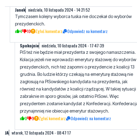
Janek
niedziela, 10 listopada 2024 - 14:21:52
Tymczasem kolejny wyborca tuska nie doczekał do wyborów
prezydenckich.
4
10
Zgłoś komentarz
Odpowiedz na komentarz
Spokojnie
niedziela, 10 listopada 2024 - 17:47:39
PiS też nie będzie miał prezydenta z swojego namaszczenia.
Kolacja jeżeli nie wprowadzi emerytury stażowej do wyborów
prezydenckich, nich też zapomni o prezydencie z koalicji 13
grudnia. Bo ludzie którzy czekają na emeryturę stażową nie
zagłosują na PISowskiego kandydata na prezydenta, jak
również na kandydatów z koalicji rządzącej. W takiej sytuacji
zabraknie im sporo głosów, jak ostatnio PiSowi. Więc
prezydentem zostanie kandydat z Konfederacji. Konfederacj
przynajmniej nie obiecuje emerytur stażowych.
0
9
Zgłoś komentarz
Odpowiedz na komentarz
JA
wtorek, 12 listopada 2024 - 08:47:17