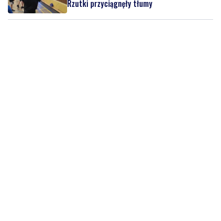
Rzutki przyciągnęły tłumy