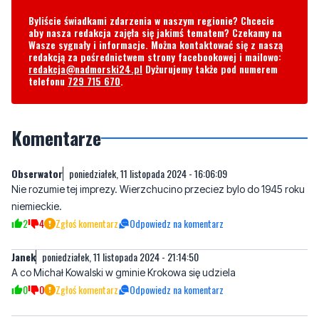
Byliście świadkami zdarzenia w naszym regionie? Chcecie
aby nasza redakcja zajęła się jakimś tematem? Czekamy na
Wasze sygnały i informacje. Można kontaktować się z naszą
redakcją za pośrednictwem strony facebookowej i mailowo:
redakcja@nadmorski24.pl
Dyżurujemy także pod numerem
telefonu
729 715 670
.
Komentarze
Obserwator
poniedziałek, 11 listopada 2024 - 16:06:09
Nie rozumie tej imprezy. Wierzchucino przeciez bylo do 1945 roku
niemieckie.
2
4
Zgłoś komentarz
Odpowiedz na komentarz
Janek
poniedziałek, 11 listopada 2024 - 21:14:50
A co Michał Kowalski w gminie Krokowa się udziela
0
0
Zgłoś komentarz
Odpowiedz na komentarz