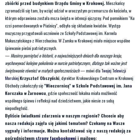
zbiórki przed budynkiem Urzędu Gminy w Krokowej.
Mieszkańcy
zgromadzili się tam, by wziąć udział w uroczystym przemarszu do kościoła, w
którym odprawiona została msza święta w intencji ojczyzny. Pod pomnikiem "Ku
czci pomordowanych w Piaśnicy", odbyło się składanie kwiatów. Występ
muzyczny przygotowali uczniowie ze Szkoły Podstawowej im. Kornela
Makuszyńskiego z Wierzchucina. W Zamku w Krokowej miało miejsce wspólne
śpiewanie pieśni patriotycznych.
—
Musimy pamiętać o historii, o najważniejszych dniach dla naszego kraju,
wychowywać kolejne pokolenia w nurcie patriotycznym, dlatego tak ważne jest
świętowanie również w małych społecznościach
— mówi dla
Twojej Telewizji
Morskiej
Krzysztof Obszyński
, dyrektor Krokowskiego Centrum w Krokowej
Obchody zakończyły się
"Wieczornicą" w Szkole Podstawowej im. Jana
Korczaka w Żarnowcu
, gdzie społeczność lokalna miała możliwość
wspólnego śpiewu i refleksji nad dziedzictwem, jakie niesie ze sobą
niepodległość.
Byliście świadkami zdarzenia w naszym regionie? Chcecie aby
nasza redakcja zajęła się jakimś tematem? Czekamy na Wasze
sygnały i informacje. Można kontaktować się z naszą redakcją za
pośrednictwem
strony facebookowej
i mailowo: