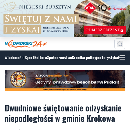
Wiadomości
Sport
Kultura
Społeczeństwo
Kronika policyjna
Turystyka
Fotoga
Dwudniowe świętowanie odzyskanie
niepodległości w gminie Krokowa