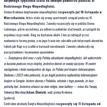
aktywnego spędzenia czasu na świeżym powietrzu podczas VI
Rodzinnego Biegu Niepodległości.
Gmina Krokowa świętowanie niepodległości
rozpoczęła już 10 listopada w
Wierzchucinie
, które stało się areną sportowych zmagań podczas VI
Rodzinnego Biegu Niepodległości. Zawody rozpoczęły się w pobliżu Domu
Ludowego, gdzie uczestnicy, po odbiorze pakietów startowych, przystąpili do
wspólnej rozgrzewki. Bieg na dystansie około 3 km przebiegał przez
malownicze tereny gminy, a na jego trasie nie zabrakło patriotycznych akcentów
takich jak flagi czy szaliki w barwach narodowych. Zawody zakończyły się
poczęstunkiem i losowaniem upominków
—
Świętujemy dziś wraz z całą Polską odzyskanie niepodległości. Jak wybrzmiało
w kazaniu podczas mszy świętej, jesteśmy dumni ze swojej ojczyzny. W swoim
wystąpieniu z kolei nawiązałem do tego, że Polska jest krajem tolerancyjnym.
Badania z 2023 roku pokazały, że po Anglii jesteśmy najbardziej tolerancyjnym
krajem w Europie. Jestem dumny z Polaków, właśnie z tego powodu, że tacy
potrafią być. Jesteśmy otwarci na inne religie, inne kultury
— mówi dla
Twojej
Telewizji Morskiej
Adam Śliwicki
, wójt gminy Krokowa
[galeria]
Centralne obchody Święta Niepodległości
rozpoczęły się 11 listopada od