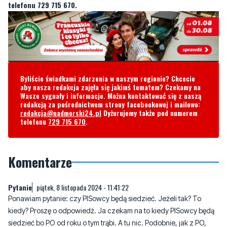
Byliście świadkami zdarzenia w naszym regionie? Chcecie
aby nasza redakcja zajęła się jakimś tematem? Czekamy na
Wasze sygnały i informacje. Można kontaktować się z naszą
redakcją za pośrednictwem strony facebookowej i mailowo:
redakcja@nadmorski24.pl
Dyżurujemy także pod numerem
telefonu
729 715 670
.
Komentarze
Pytanie
piątek, 8 listopada 2024 - 11:41:22
Ponawiam pytanie: czy PISowcy będą siedzieć. Jeżeli tak? To
kiedy? Proszę o odpowiedź. Ja czekam na to kiedy PISowcy będą
siedzieć bo PO od roku o tym trąbi. A tu nic. Podobnie, jak z PO,
które miało siedzieć nazajutrz po wygranych wyborach przez PiS.
0
3
Zgłoś komentarz
Odpowiedz na komentarz