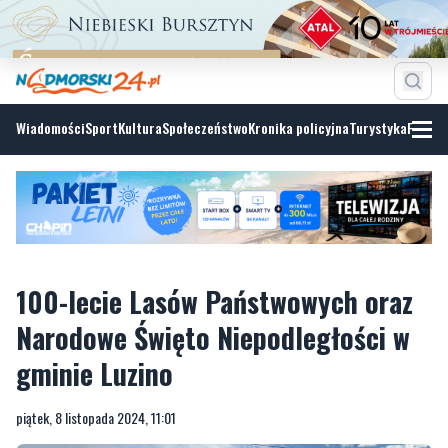
Wiadomości
Sport
Kultura
Społeczeństwo
Kronika policyjna
Turystyka
Fotoga
100-lecie Lasów Państwowych oraz
Narodowe Święto Niepodległości w
gminie Luzino
piątek, 8 listopada 2024, 11:01