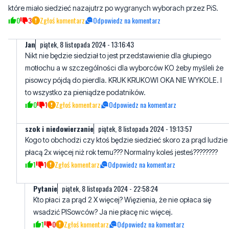
Jan
piątek, 8 listopada 2024 - 13:16:43
Nikt nie będzie siedział to jest przedstawienie dla głupiego
motłochu a w szczególności dla wyborców KO żeby myśleli że
pisowcy pójdą do pierdla. KRUK KRUKOWI OKA NIE WYKOLE. I
to wszystko za pieniądze podatników.
0
1
Zgłoś komentarz
Odpowiedz na komentarz
szok i niedowierzanie
piątek, 8 listopada 2024 - 19:13:57
Kogo to obchodzi czy ktoś będzie siedzieć skoro za prąd ludzie
płacą 2x więcej niż rok temu??? Normalny koleś jesteś????????
1
1
Zgłoś komentarz
Odpowiedz na komentarz
Pytanie
piątek, 8 listopada 2024 - 22:58:24
Kto płaci za prąd 2 X więcej? Więzienia, że nie opłaca się
wsadzić PISowców? Ja nie płacę nic więcej.
1
0
Zgłoś komentarz
Odpowiedz na komentarz
Kos
piątek, 8 listopada 2024 - 12:05:49
Nie postrzelcie jeden drugiego