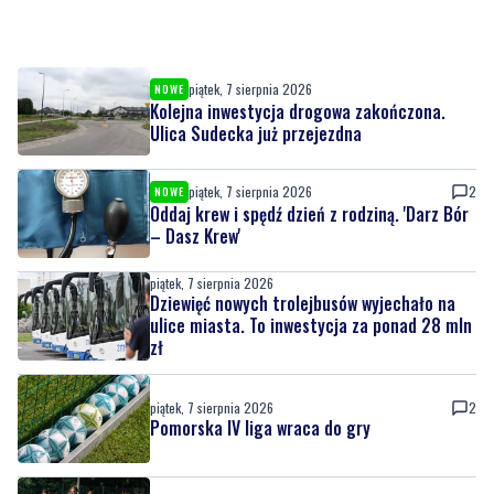
piątek, 7 sierpnia 2026
NOWE
Kolejna inwestycja drogowa zakończona.
Ulica Sudecka już przejezdna
piątek, 7 sierpnia 2026
2
NOWE
Oddaj krew i spędź dzień z rodziną. 'Darz Bór
– Dasz Krew'
piątek, 7 sierpnia 2026
Dziewięć nowych trolejbusów wyjechało na
ulice miasta. To inwestycja za ponad 28 mln
zł
piątek, 7 sierpnia 2026
2
Pomorska IV liga wraca do gry
piątek, 7 sierpnia 2026
Wikęd poznał rywala w Pucharze Polski. To
zespół z ekstraklasy!