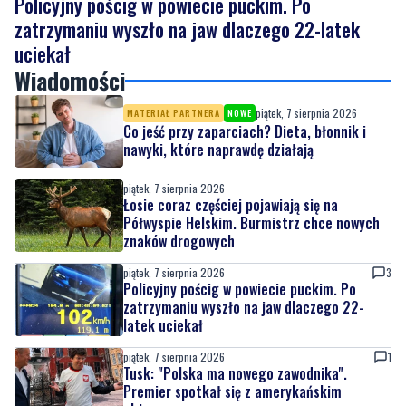
Wiadomości
piątek, 7 sierpnia 2026
MATERIAŁ PARTNERA
NOWE
Co jeść przy zaparciach? Dieta, błonnik i
nawyki, które naprawdę działają
piątek, 7 sierpnia 2026
Łosie coraz częściej pojawiają się na
Półwyspie Helskim. Burmistrz chce nowych
znaków drogowych
piątek, 7 sierpnia 2026
3
Policyjny pościg w powiecie puckim. Po
zatrzymaniu wyszło na jaw dlaczego 22-
latek uciekał
piątek, 7 sierpnia 2026
1
Tusk: "Polska ma nowego zawodnika".
Premier spotkał się z amerykańskim
aktorem