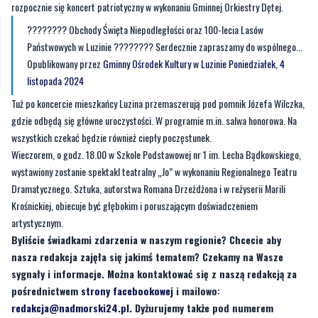
Opublikowany przez
Gminny Ośrodek Kultury w Luzinie
Poniedziałek, 4
listopada 2024
Tuż po koncercie mieszkańcy Luzina przemaszerują pod pomnik Józefa Wilczka,
gdzie odbędą się główne uroczystości. W programie m.in. salwa honorowa. Na
wszystkich czekać będzie również ciepły poczęstunek.
Wieczorem, o godz. 18.00 w Szkole Podstawowej nr 1 im. Lecha Bądkowskiego,
wystawiony zostanie spektakl teatralny „Jo” w wykonaniu Regionalnego Teatru
Dramatycznego. Sztuka, autorstwa Romana Drzeżdżona i w reżyserii Marili
Krośnickiej, obiecuje być głębokim i poruszającym doświadczeniem
artystycznym.
Byliście świadkami zdarzenia w naszym regionie? Chcecie aby
nasza redakcja zajęła się jakimś tematem? Czekamy na Wasze
sygnały i informacje. Można kontaktować się z naszą redakcją za
pośrednictwem
strony facebookowej
i mailowo:
redakcja@nadmorski24.pl
. Dyżurujemy także pod numerem
telefonu 729 715 670.