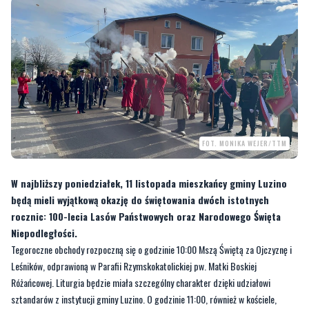
FOT. MONIKA WEJER/TTM
W najbliższy poniedziałek, 11 listopada mieszkańcy gminy Luzino
będą mieli wyjątkową okazję do świętowania dwóch istotnych
rocznic: 100-lecia Lasów Państwowych oraz Narodowego Święta
Niepodległości.
Tegoroczne obchody rozpoczną się o godzinie 10:00 Mszą Świętą za Ojczyznę i
Leśników, odprawioną w Parafii Rzymskokatolickiej pw. Matki Boskiej
Różańcowej. Liturgia będzie miała szczególny charakter dzięki udziałowi
sztandarów z instytucji gminy Luzino. O godzinie 11:00, również w kościele,
rozpocznie się koncert patriotyczny w wykonaniu Gminnej Orkiestry Dętej.
???????? Obchody Święta Niepodległości oraz 100-lecia Lasów
Państwowych w Luzinie ???????? Serdecznie zapraszamy do wspólnego...