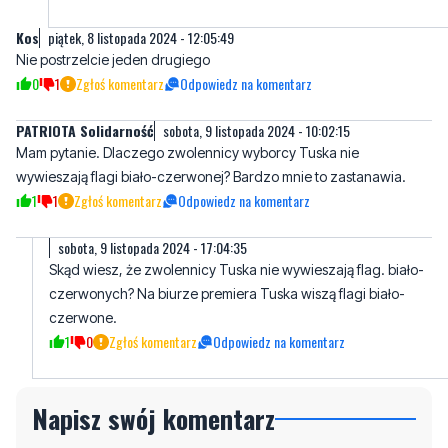
0
1
Zgłoś komentarz
Odpowiedz na komentarz
PATRIOTA Solidarność
sobota, 9 listopada 2024 - 10:02:15
Mam pytanie. Dlaczego zwolennicy wyborcy Tuska nie
wywieszają flagi biało-czerwonej? Bardzo mnie to zastanawia.
1
1
Zgłoś komentarz
Odpowiedz na komentarz
sobota, 9 listopada 2024 - 17:04:35
Skąd wiesz, że zwolennicy Tuska nie wywieszają flag. biało-
czerwonych? Na biurze premiera Tuska wiszą flagi biało-
czerwone.
1
0
Zgłoś komentarz
Odpowiedz na komentarz
Napisz swój komentarz
Nie hejtuj, pisz kulturalnie i zgodne z prawem
komentarze! Jeśli widzisz niestosowny wpis -
kliknij "zgłoś nadużycie".