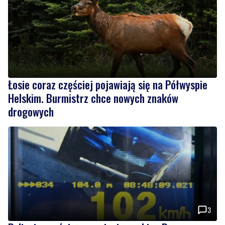
Łosie coraz częściej pojawiają się na Półwyspie
Helskim. Burmistrz chce nowych znaków
drogowych
3
Policyjny pościg w powiecie puckim. Po
zatrzymaniu wyszło na jaw dlaczego 22-latek
uciekał