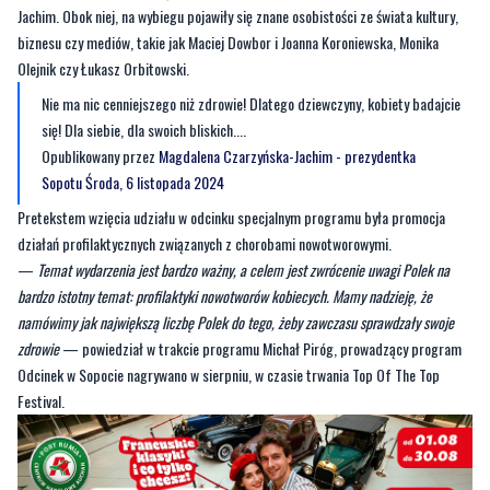
Jachim. Obok niej, na wybiegu pojawiły się znane osobistości ze świata kultury,
biznesu czy mediów, takie jak Maciej Dowbor i Joanna Koroniewska, Monika
Olejnik czy Łukasz Orbitowski.
Nie ma nic cenniejszego niż zdrowie! Dlatego dziewczyny, kobiety badajcie
się! Dla siebie, dla swoich bliskich....
Opublikowany przez
Magdalena Czarzyńska-Jachim - prezydentka
Sopotu
Środa, 6 listopada 2024
Pretekstem wzięcia udziału w odcinku specjalnym programu była promocja
działań profilaktycznych związanych z chorobami nowotworowymi.
—
Temat wydarzenia jest bardzo ważny, a celem jest zwrócenie uwagi Polek na
bardzo istotny temat: profilaktyki nowotworów kobiecych. Mamy nadzieję, że
namówimy jak największą liczbę Polek do tego, żeby zawczasu sprawdzały swoje
zdrowie
— powiedział w trakcie programu Michał Piróg, prowadzący program
Odcinek w Sopocie nagrywano w sierpniu, w czasie trwania Top Of The Top
Festival.