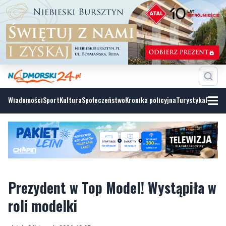
Wiadomości
Sport
Kultura
Społeczeństwo
Kronika policyjna
Turystyka
Fotoga
Prezydent w Top Model! Wystąpiła w
roli modelki