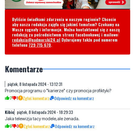
Byliście świadkami zdarzenia w naszym regionie? Chcecie
aby nasza redakcja zajęła się jakimś tematem? Czekamy na
Wasze sygnały i informacje. Można kontaktować się z naszą
redakcją za pośrednictwem strony facebookowej i mailowo:
redakcja@nadmorski24.pl
Dyżurujemy także pod numerem
telefonu
729 715 670
.
Komentarze
piątek, 8 listopada 2024 - 13:12:31
Promocja programu o "karierze" czy promocja profiktyki?
7
1
Zgłoś komentarz
Odpowiedz na komentarz
Kibic
piątek, 8 listopada 2024 - 18:29:33
Jaka telewizja tacy modele,ale żenada.
6
0
Zgłoś komentarz
Odpowiedz na komentarz