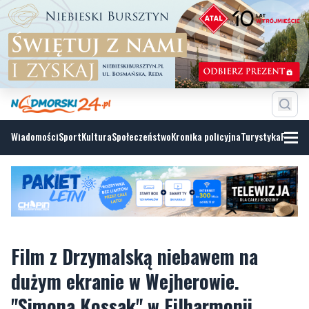
Wiadomości
Sport
Kultura
Społeczeństwo
Kronika policyjna
Turystyka
Fotoga
Film z Drzymalską niebawem na
dużym ekranie w Wejherowie.
"Simona Kossak" w Filharmonii