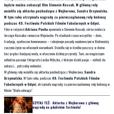
będzie można zobaczyć film Simonie Kossak. W główną rolę
wcieliła się aktorka pochodząca z Wejherowa, Sandra Drzymalska.
W tym roku otrzymała nagrodę za pierwszoplanową rolę kobiecą
podczas 49. Festiwalu Polskich Filmów Fabularnych w Gdyni.
Film w reżyserii
Adriana Panka
opowiada o Simonie Kossak, córce malarza
Jerzego Kossaka i wnuczce Wojciecha. Po studiach rzuca wszystko – dom,
tradycję, społeczne konwenanse – i obejmuje posadę naukowczyni w Białowieży,
zaczyna życie na własnych warunkach. Osiedla się w środku puszczy, w domu
bez prądu i bieżącej wody, w otoczeniu dzikiej przyrody. Tam, na magicznym
odludziu poznaje fotografa Lecha Wilczka, z którym dzieli pasje – miłość do
natury i... potrzebę wolności.
W główną rolę wcieliła się aktorka pochodząca z Wejherowa,
Sandra
Drzymalska
. W tym roku, podczas
49. Festiwalu Polskich Filmów
Fabularnych w Gdyni
, otrzymała nagrodę za pierwszoplanową rolę kobiecą w
filmie "Biała odwaga".
CZYTAJ TEŻ:
Aktorka z Wejherowa z główną
nagrodą na gdyńskim festiwalu!