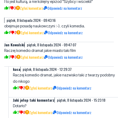
I to jest kulturą, a nie kolejny epizod "Szybcy i wściekli"
1
3
Zgłoś komentarz
Odpowiedz na komentarz
piątek, 8 listopada 2024 - 09:43:16
obejmuje posadę naukowczyni :-). czyli komedia.
4
2
Zgłoś komentarz
Odpowiedz na komentarz
Jan Kowalski
piątek, 8 listopada 2024 - 09:47:07
Raczej komedio dramat jakie miasto taki film
3
3
Zgłoś komentarz
Odpowiedz na komentarz
kasa
piątek, 8 listopada 2024 - 12:29:37
Raczej komedio dramat, jakie nazwisko taki z twarzy podobny
do nikogo
0
2
Zgłoś komentarz
Odpowiedz na komentarz
Jaki jełop taki komentarz
piątek, 8 listopada 2024 - 15:23:18
Dotarło?
2
0
Zgłoś komentarz
Odpowiedz na komentarz