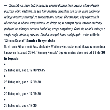
—
Chciałabym, żeby ludzie podczas seansu doznali tego piękna, które oferuje
puszcza. Mam nadzieję, że ten film bardziej uwrażliwi nas na to, jakie cudowne
relacje możemy tworzyć ze zwierzętami i naturą. Chciałabym, aby wybrzmiało
również to, iż wbrew wszystkiemu, co dzieje się w naszym życiu, zawsze możemy
podążać za własnym sercem i robić to, czego pragniemy. Czuć się wolni i walczyć o
swoje racje, które są słuszne. Dbać o naszych braci mniejszych
- mówi o filmie
"Simona Kossak"
Sandra Drzymalska
.
Na stronie Filharmonii Kaszubskiej w Wejherowie został opublikowany repertuar
kinowy na listopad 2024. "Simonę Kossak" będzie można obejrzeć od
22
do
30
listopada
:
22 listopada, godz. 17.30/19.45
23 listopada, godz. 17/19.30
24 listopada, godz. 17/19.30
25 listopada, godz. 19.30