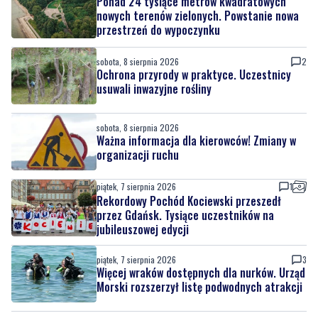
Ponad 24 tysiące metrów kwadratowych
nowych terenów zielonych. Powstanie nowa
przestrzeń do wypoczynku
sobota, 8 sierpnia 2026
2
Ochrona przyrody w praktyce. Uczestnicy
usuwali inwazyjne rośliny
sobota, 8 sierpnia 2026
Ważna informacja dla kierowców! Zmiany w
organizacji ruchu
piątek, 7 sierpnia 2026
1
Rekordowy Pochód Kociewski przeszedł
przez Gdańsk. Tysiące uczestników na
jubileuszowej edycji
piątek, 7 sierpnia 2026
3
Więcej wraków dostępnych dla nurków. Urząd
Morski rozszerzył listę podwodnych atrakcji