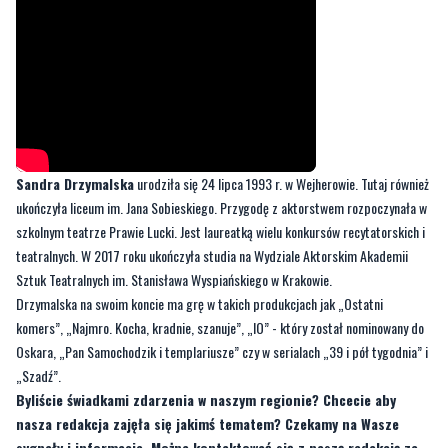
Sandra Drzymalska
urodziła się 24 lipca 1993 r. w Wejherowie. Tutaj również
ukończyła liceum im. Jana Sobieskiego. Przygodę z aktorstwem rozpoczynała w
szkolnym teatrze Prawie Lucki. Jest laureatką wielu konkursów recytatorskich i
teatralnych. W 2017 roku ukończyła studia na Wydziale Aktorskim Akademii
Sztuk Teatralnych im. Stanisława Wyspiańskiego w Krakowie.
Drzymalska na swoim koncie ma grę w takich produkcjach jak „Ostatni
komers”, „Najmro. Kocha, kradnie, szanuje”, „IO” - który został nominowany do
Oskara, „Pan Samochodzik i templariusze” czy w serialach „39 i pół tygodnia” i
„Szadź”.
Byliście świadkami zdarzenia w naszym regionie? Chcecie aby
nasza redakcja zajęła się jakimś tematem? Czekamy na Wasze
sygnały i informacje. Można kontaktować się z naszą redakcją za