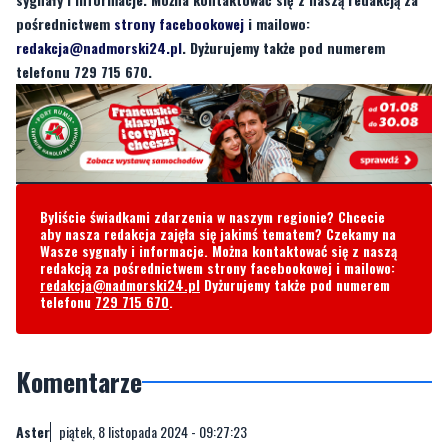
pośrednictwem
strony facebookowej
i mailowo:
redakcja@nadmorski24.pl
. Dyżurujemy także pod numerem
telefonu 729 715 670.
Byliście świadkami zdarzenia w naszym regionie? Chcecie
aby nasza redakcja zajęła się jakimś tematem? Czekamy na
Wasze sygnały i informacje. Można kontaktować się z naszą
redakcją za pośrednictwem strony facebookowej i mailowo:
redakcja@nadmorski24.pl
Dyżurujemy także pod numerem
telefonu
729 715 670
.
Komentarze
Aster
piątek, 8 listopada 2024 - 09:27:23