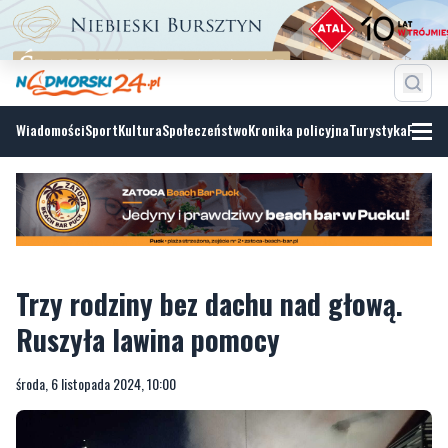
Wiadomości
Sport
Kultura
Społeczeństwo
Kronika policyjna
Turystyka
Fotoga
Trzy rodziny bez dachu nad głową.
Ruszyła lawina pomocy
środa, 6 listopada 2024, 10:00