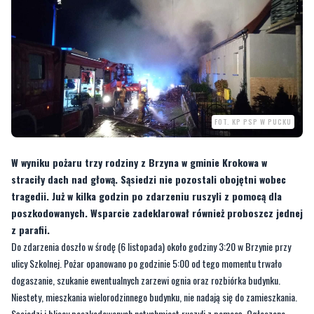
FOT. KP PSP W PUCKU
W wyniku pożaru trzy rodziny z Brzyna w gminie Krokowa w
straciły dach nad głową. Sąsiedzi nie pozostali obojętni wobec
tragedii. Już w kilka godzin po zdarzeniu ruszyli z pomocą dla
poszkodowanych. Wsparcie zadeklarował również proboszcz jednej
z parafii.
Do zdarzenia doszło w środę (6 listopada) około godziny 3:20 w Brzynie przy
ulicy Szkolnej. Pożar opanowano po godzinie 5:00 od tego momentu trwało
dogaszanie, szukanie ewentualnych zarzewi ognia oraz rozbiórka budynku.
Niestety, mieszkania wielorodzinnego budynku, nie nadają się do zamieszkania.
Sąsiedzi i bliscy poszkodowanych natychmiast ruszyli z pomocą. Ogłoszone