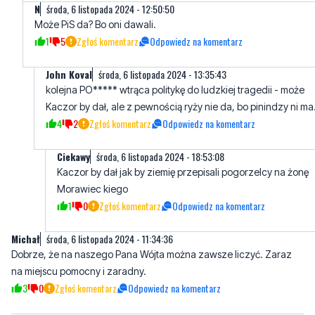
N
środa, 6 listopada 2024 - 12:50:50
Może PiS da? Bo oni dawali.
1
5
Zgłoś komentarz
Odpowiedz na komentarz
John Koval
środa, 6 listopada 2024 - 13:35:43
kolejna PO***** wtrąca politykę do ludzkiej tragedii - może
Kaczor by dał, ale z pewnością ryży nie da, bo pinindzy ni ma
4
2
Zgłoś komentarz
Odpowiedz na komentarz
Ciekawy
środa, 6 listopada 2024 - 18:53:08
Kaczor by dał jak by ziemię przepisali pogorzelcy na żonę
Morawiec kiego
1
0
Zgłoś komentarz
Odpowiedz na komentarz
Michał
środa, 6 listopada 2024 - 11:34:36
Dobrze, że na naszego Pana Wójta można zawsze liczyć. Zaraz
na miejscu pomocny i zaradny.
3
0
Zgłoś komentarz
Odpowiedz na komentarz