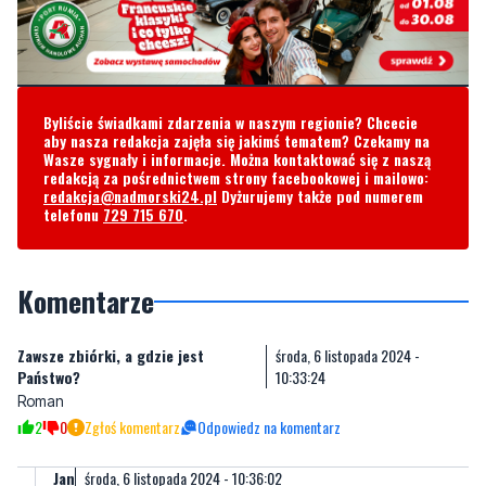
Byliście świadkami zdarzenia w naszym regionie? Chcecie
aby nasza redakcja zajęła się jakimś tematem? Czekamy na
Wasze sygnały i informacje. Można kontaktować się z naszą
redakcją za pośrednictwem strony facebookowej i mailowo:
redakcja@nadmorski24.pl
Dyżurujemy także pod numerem
telefonu
729 715 670
.
Komentarze
Zawsze zbiórki, a gdzie jest
środa, 6 listopada 2024 -
Państwo?
10:33:24
Roman
2
0
Zgłoś komentarz
Odpowiedz na komentarz
Jan
środa, 6 listopada 2024 - 10:36:02