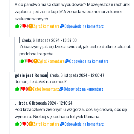
A co państwo ma Ci dom wybudować? Może jeszcze rachunki
zaplacic i jedzenie kupić? A żenada wieczne narzekanie i
szukanie winnych.
2
4
Zgłoś komentarz
Odpowiedz na komentarz
środa, 6 listopada 2024 - 13:37:03
Zobaczymy jak będziesz kwiczał, jak ciebie dotknie taka lub
podobna tragedia.
7
0
Zgłoś komentarz
Odpowiedz na komentarz
gdzie jest Roman
środa, 6 listopada 2024 - 12:00:47
Roman, ile dałeś na pomoc?
1
0
Zgłoś komentarz
Odpowiedz na komentarz
.
środa, 6 listopada 2024 - 12:10:24
Pod krzaczkiem zielonym u wzgórza, coś się chowa, coś się
wynurza. Nie bój się kochana to tyłek Romana.
0
0
Zgłoś komentarz
Odpowiedz na komentarz