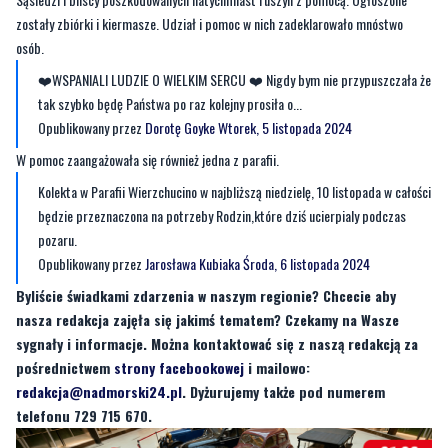
zostały zbiórki i kiermasze. Udział i pomoc w nich zadeklarowało mnóstwo
osób.
❤️WSPANIALI LUDZIE O WIELKIM SERCU ❤️ Nigdy bym nie przypuszczała że
tak szybko będę Państwa po raz kolejny prosiła o...
Opublikowany przez
Dorotę Goyke
Wtorek, 5 listopada 2024
W pomoc zaangażowała się również jedna z parafii.
Kolekta w Parafii Wierzchucino w najbliższą niedzielę, 10 listopada w całości
będzie przeznaczona na potrzeby Rodzin,które dziś ucierpialy podczas
pozaru.
Opublikowany przez
Jarosława Kubiaka
Środa, 6 listopada 2024
Byliście świadkami zdarzenia w naszym regionie? Chcecie aby
nasza redakcja zajęła się jakimś tematem? Czekamy na Wasze
sygnały i informacje. Można kontaktować się z naszą redakcją za
pośrednictwem
strony facebookowej
i mailowo:
redakcja@nadmorski24.pl
. Dyżurujemy także pod numerem
telefonu 729 715 670.