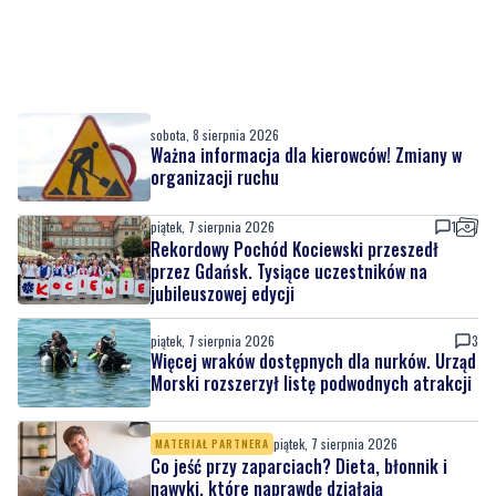
sobota, 8 sierpnia 2026
Ważna informacja dla kierowców! Zmiany w
organizacji ruchu
piątek, 7 sierpnia 2026
1
Rekordowy Pochód Kociewski przeszedł
przez Gdańsk. Tysiące uczestników na
jubileuszowej edycji
piątek, 7 sierpnia 2026
3
Więcej wraków dostępnych dla nurków. Urząd
Morski rozszerzył listę podwodnych atrakcji
piątek, 7 sierpnia 2026
MATERIAŁ PARTNERA
Co jeść przy zaparciach? Dieta, błonnik i
nawyki, które naprawdę działają