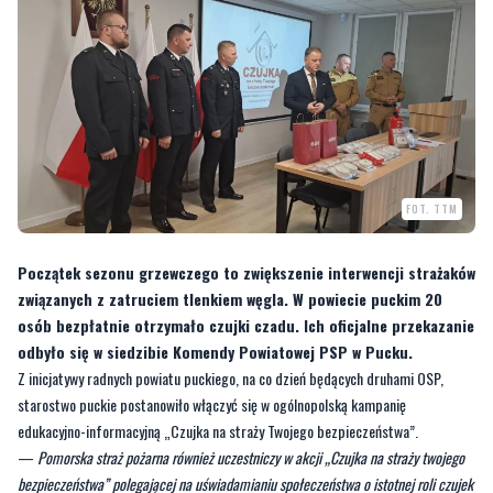
FOT. TTM
Początek sezonu grzewczego to zwiększenie interwencji strażaków
związanych z zatruciem tlenkiem węgla. W powiecie puckim 20
osób bezpłatnie otrzymało czujki czadu. Ich oficjalne przekazanie
odbyło się w siedzibie Komendy Powiatowej PSP w Pucku.
Z inicjatywy radnych powiatu puckiego, na co dzień będących druhami OSP,
starostwo puckie postanowiło włączyć się w ogólnopolską kampanię
edukacyjno-informacyjną „Czujka na straży Twojego bezpieczeństwa”.
—
Pomorska straż pożarna również uczestniczy w akcji „Czujka na straży twojego
bezpieczeństwa” polegającej na uświadamianiu społeczeństwa o istotnej roli czujek