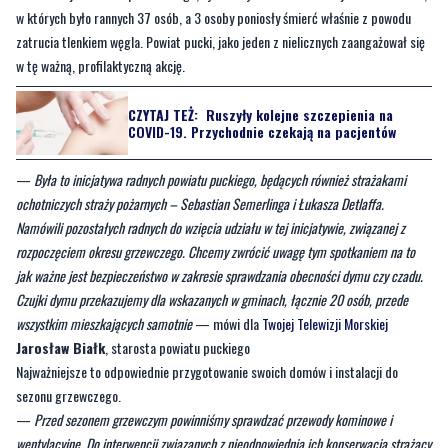
w których było rannych 37 osób, a 3 osoby poniosły śmierć właśnie z powodu
zatrucia tlenkiem węgla. Powiat pucki, jako jeden z nielicznych zaangażował się
w tę ważną, profilaktyczną akcję.
CZYTAJ TEŻ:
Ruszyły kolejne szczepienia na
COVID-19. Przychodnie czekają na pacjentów
—
Była to inicjatywa radnych powiatu puckiego, będących również strażakami
ochotniczych straży pożarnych – Sebastian Semerlinga i Łukasza Detlaffa.
Namówili pozostałych radnych do wzięcia udziału w tej inicjatywie, związanej z
rozpoczęciem okresu grzewczego. Chcemy zwrócić uwagę tym spotkaniem na to
jak ważne jest bezpieczeństwo w zakresie sprawdzania obecności dymu czy czadu.
Czujki dymu przekazujemy dla wskazanych w gminach, łącznie 20 osób, przede
wszystkim mieszkających samotnie
— mówi dla
Twojej Telewizji Morskiej
Jarosław Białk
, starosta powiatu puckiego
Najważniejsze to odpowiednie przygotowanie swoich domów i instalacji do
sezonu grzewczego.
—
Przed sezonem grzewczym powinniśmy sprawdzać przewody kominowe i
wentylacyjne. Do interwencji związanych z nieodpowiednią ich konserwacją strażacy