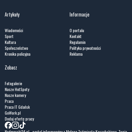
Artykuły
Informacje
Wiadomości
O portalu
Sport
Kontakt
Kultura
Regulamin
Społeczeństwo
Polityka prywatności
Kronika policyjna
Reklama
Zobacz
Fotogalerie
Nasze HotSpoty
Nasze kamery
Praca
Praca IT Gdańsk
GoWork.pl
Dodaj ofertę pracy
Nadmorski24.pl - portal informacyjny z Małego Trójmiasta Kaszubskiego. Twoja