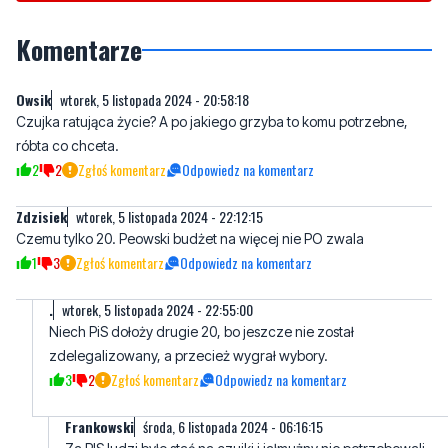
Komentarze
Owsik
wtorek, 5 listopada 2024 - 20:58:18
Czujka ratująca życie? A po jakiego grzyba to komu potrzebne,
róbta co chceta.
2
2
Zgłoś komentarz
Odpowiedz na komentarz
Zdzisiek
wtorek, 5 listopada 2024 - 22:12:15
Czemu tylko 20. Peowski budżet na więcej nie PO zwala
1
3
Zgłoś komentarz
Odpowiedz na komentarz
.
wtorek, 5 listopada 2024 - 22:55:00
Niech PiS dołoży drugie 20, bo jeszcze nie został
zdelegalizowany, a przecież wygrał wybory.
3
2
Zgłoś komentarz
Odpowiedz na komentarz
Frankowski
środa, 6 listopada 2024 - 06:16:15