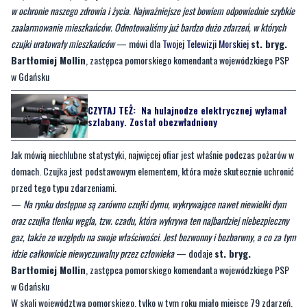
w ochronie naszego zdrowia i życia. Najważniejsze jest bowiem odpowiednie szybkie
zaalarmowanie mieszkańców. Odnotowaliśmy już bardzo dużo zdarzeń, w których
czujki uratowały mieszkańców
— mówi dla
Twojej Telewizji Morskiej
st. bryg.
Bartłomiej Mollin
, zastępca pomorskiego komendanta wojewódzkiego PSP
w Gdańsku
CZYTAJ TEŻ:
Na hulajnodze elektrycznej wyłamał
szlabany. Został obezwładniony
Jak mówią niechlubne statystyki, najwięcej ofiar jest właśnie podczas pożarów w
domach. Czujka jest podstawowym elementem, która może skutecznie uchronić
przed tego typu zdarzeniami.
—
Na rynku dostępne są zarówno czujki dymu, wykrywające nawet niewielki dym
oraz czujka tlenku węgla, tzw. czadu, która wykrywa ten najbardziej niebezpieczny
gaz, także ze względu na swoje właściwości. Jest bezwonny i bezbarwny, a co za tym
idzie całkowicie niewyczuwalny przez człowieka
— dodaje
st. bryg.
Bartłomiej Mollin
, zastępca pomorskiego komendanta wojewódzkiego PSP
w Gdańsku
W skali województwa pomorskiego, tylko w tym roku miało miejsce 79 zdarzeń,