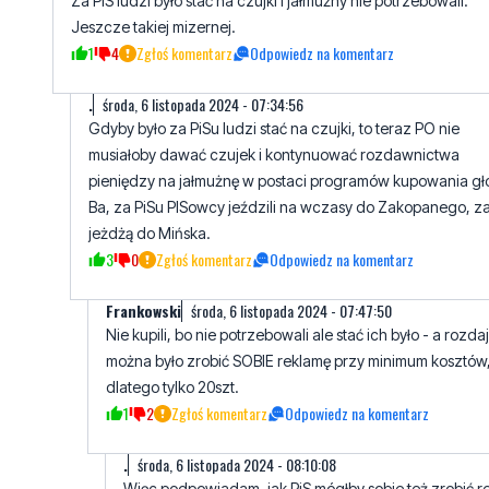
Za PIS ludzi było stać na czujki i jałmużny nie potrzebowali.
Jeszcze takiej mizernej.
1
4
Zgłoś komentarz
Odpowiedz na komentarz
.
środa, 6 listopada 2024 - 07:34:56
Gdyby było za PiSu ludzi stać na czujki, to teraz PO nie
musiałoby dawać czujek i kontynuować rozdawnictwa
pieniędzy na jałmużnę w postaci programów kupowania gł
Ba, za PiSu PISowcy jeździli na wczasy do Zakopanego, z
jeżdżą do Mińska.
3
0
Zgłoś komentarz
Odpowiedz na komentarz
Frankowski
środa, 6 listopada 2024 - 07:47:50
Nie kupili, bo nie potrzebowali ale stać ich było - a rozda
można było zrobić SOBIE reklamę przy minimum kosztów
dlatego tylko 20szt.
1
2
Zgłoś komentarz
Odpowiedz na komentarz
.
środa, 6 listopada 2024 - 08:10:08
Więc podpowiadam, jak PiS mógłby sobie też zrobić r