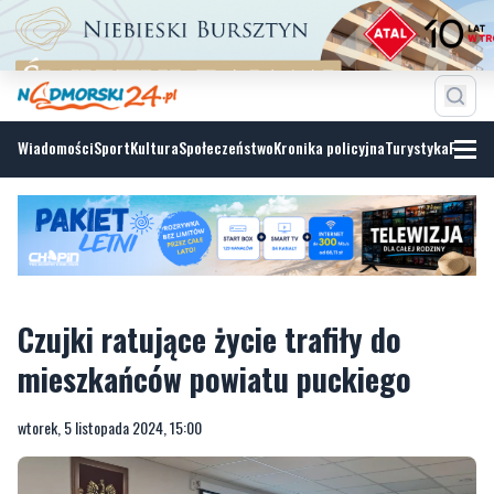
Wiadomości
Sport
Kultura
Społeczeństwo
Kronika policyjna
Turystyka
Fotoga
Czujki ratujące życie trafiły do
mieszkańców powiatu puckiego
wtorek, 5 listopada 2024, 15:00