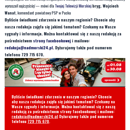
wyruszali najczęściej
— mówi dla
Twojej Telewizji Morskiej
bryg. Wojciech
Wanat
, komendant powiatowy PSP w Pucku
Byliście świadkami zdarzenia w naszym regionie? Chcecie aby
nasza redakcja zajęła się jakimś tematem? Czekamy na Wasze
sygnały i informacje. Można kontaktować się z naszą redakcją za
pośrednictwem
strony facebookowej
i mailowo:
redakcja@nadmorski24.pl
. Dyżurujemy także pod numerem
telefonu 729 715 670.
Byliście świadkami zdarzenia w naszym regionie? Chcecie
aby nasza redakcja zajęła się jakimś tematem? Czekamy na
Wasze sygnały i informacje. Można kontaktować się z naszą
redakcją za pośrednictwem strony facebookowej i mailowo:
redakcja@nadmorski24.pl
Dyżurujemy także pod numerem
telefonu
729 715 670
.