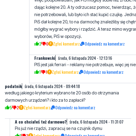
dając kolejne 20. A ty odrzucasz pomoc, twierdząc, ż
nie potrzebowali, lub było ich stać kupić czujkę. Jed
PiS dał kolejne 20, to na darmochę znaleźliby się chętni
mógłby wygrać wybory i rządzić. A teraz mimo wygr
wyborów, PiS w opozycji.
2
0
Zgłoś komentarz
Odpowiedz na komentarz
Frankowski
środa, 6 listopada 2024 - 12:13:16
PIS jest jak ferrari - reklamy nie potrzebuje, więc jej nie
1
1
Zgłoś komentarz
Odpowiedz na komentarz
podatnik
środa, 6 listopada 2024 - 09:44:18
według jakiego kryterium wybrano te 20 osób do otrzymania
darmowych urządzeń? i kto za to zapłacił?
5
2
Zgłoś komentarz
Odpowiedz na komentarz
A co chciałeś też darmowo?
środa, 6 listopada 2024 - 11:31:07
Pis już nie rządzi, zapracuj se na czujnik dymu
1
3
Zgłoś komentarz
Odpowiedz na komentarz