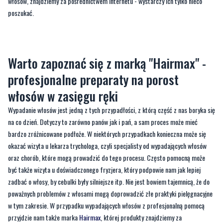
włosów, znajdziemy za pośrednictwem Internetu - wystarczy ich tylko nieco
poszukać.
Warto zapoznać się z marką "Hairmax" -
profesjonalne preparaty na porost
włosów w zasięgu ręki
Wypadanie włosów jest jedną z tych przypadłości, z którą część z nas boryka się
na co dzień. Dotyczy to zarówno panów jak i pań, a sam proces może mieć
bardzo zróżnicowane podłoże. W niektórych przypadkach konieczna może się
okazać wizyta u lekarza trychologa, czyli specjalisty od wypadających włosów
oraz chorób, które mogą prowadzić do tego procesu. Często pomocną może
być także wizyta u doświadczonego fryzjera, który podpowie nam jak lepiej
zadbać o włosy, by cebulki były silniejsze itp. Nie jest bowiem tajemnicą, że do
poważnych problemów z włosami mogą doprowadzić złe praktyki pielęgnacyjne
w tym zakresie. W przypadku wypadających włosów z profesjonalną pomocą
przyjdzie nam także marka
Hairmax
, której produkty znajdziemy za