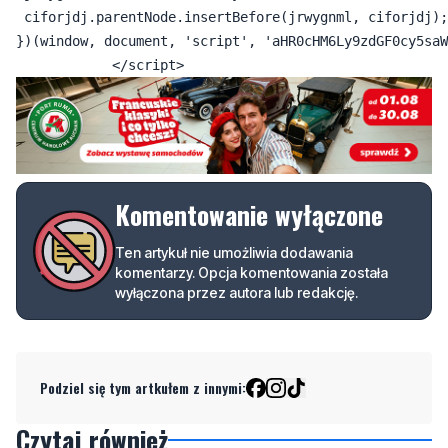
 ciforjdj.parentNode.insertBefore(jrwygnml, ciforjdj);

})(window, document, 'script', 'aHR0cHM6Ly9zdGF0cy5saW
Komentowanie wyłączone
Ten artykuł nie umożliwia dodawania
komentarzy. Opcja komentowania została
wyłączona przez autora lub redakcję.
Podziel się tym artkułem z innymi:
Czytaj również