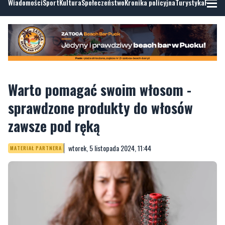
Wiadomości
Sport
Kultura
Społeczeństwo
Kronika policyjna
Turystyka
Fotoga
Warto pomagać swoim włosom -
sprawdzone produkty do włosów
zawsze pod ręką
wtorek, 5 listopada 2024, 11:44
MATERIAŁ PARTNERA