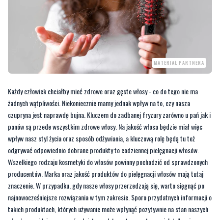
MATERIAŁ PARTNERA
Każdy człowiek chciałby mieć zdrowe oraz gęste włosy - co do tego nie ma
żadnych wątpliwości. Niekoniecznie mamy jednak wpływ na to, czy nasza
czupryna jest naprawdę bujna. Kluczem do zadbanej fryzury zarówno u pań jak i
panów są przede wszystkim zdrowe włosy. Na jakość włosa będzie miał więc
wpływ nasz styl życia oraz sposób odżywiania, a kluczową rolę będą tu też
odgrywać odpowiednio dobrane produkty to codziennej pielęgnacji włosów.
Wszelkiego rodzaju kosmetyki do włosów powinny pochodzić od sprawdzonych
producentów. Marka oraz jakość produktów do pielęgnacji włosów mają tutaj
znaczenie. W przypadku, gdy nasze włosy przerzedzają się, warto sięgnąć po
najnowocześniejsze rozwiązania w tym zakresie. Sporo przydatnych informacji o
takich produktach, których używanie może wpłynąć pozytywnie na stan naszych