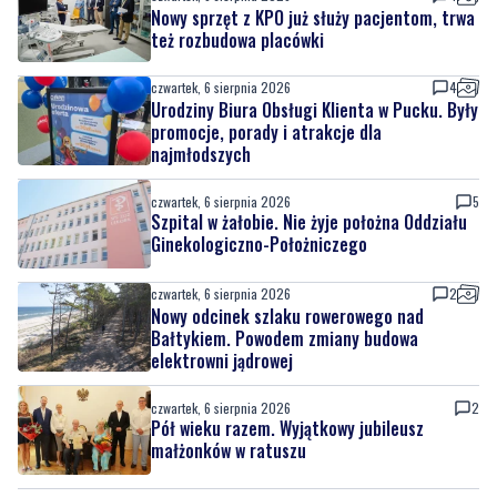
Nowy sprzęt z KPO już służy pacjentom, trwa
też rozbudowa placówki
czwartek, 6 sierpnia 2026
4
Urodziny Biura Obsługi Klienta w Pucku. Były
promocje, porady i atrakcje dla
najmłodszych
czwartek, 6 sierpnia 2026
5
Szpital w żałobie. Nie żyje położna Oddziału
Ginekologiczno-Położniczego
czwartek, 6 sierpnia 2026
2
Nowy odcinek szlaku rowerowego nad
Bałtykiem. Powodem zmiany budowa
elektrowni jądrowej
czwartek, 6 sierpnia 2026
2
Pół wieku razem. Wyjątkowy jubileusz
małżonków w ratuszu