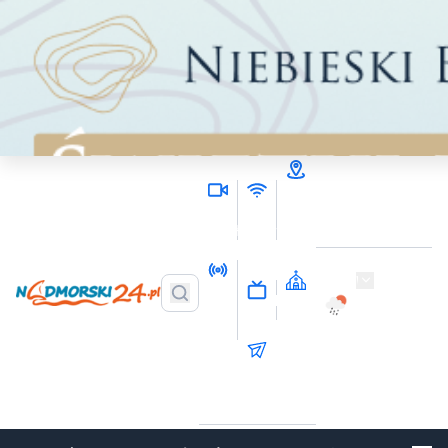
Wieści
Nasze
Nasze
z
kamery
HotSpoty
Twojej
okolicy
Wejherowo
Radio
25
Kościoły
Norda
TTM
online
o
C
Fm
Wyślij
materiał