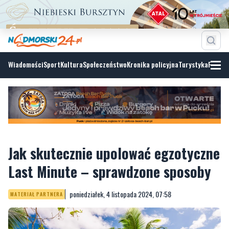
Wiadomości
Sport
Kultura
Społeczeństwo
Kronika policyjna
Turystyka
Fotoga
Jak skutecznie upolować egzotyczne
Last Minute – sprawdzone sposoby
poniedziałek, 4 listopada 2024, 07:58
MATERIAŁ PARTNERA