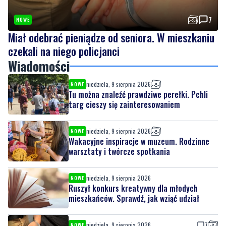
7
NOWE
Miał odebrać pieniądze od seniora. W mieszkaniu
czekali na niego policjanci
Wiadomości
niedziela, 9 sierpnia 2026
NOWE
Tu można znaleźć prawdziwe perełki. Pchli
targ cieszy się zainteresowaniem
niedziela, 9 sierpnia 2026
NOWE
Wakacyjne inspiracje w muzeum. Rodzinne
warsztaty i twórcze spotkania
niedziela, 9 sierpnia 2026
NOWE
Ruszył konkurs kreatywny dla młodych
mieszkańców. Sprawdź, jak wziąć udział
niedziela, 9 sierpnia 2026
7
NOWE