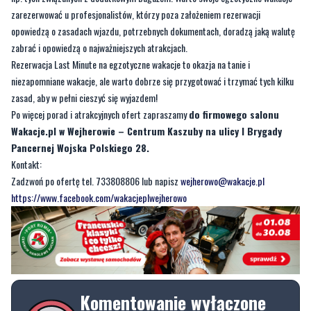
zarezerwować u profesjonalistów, którzy poza założeniem rezerwacji
opowiedzą o zasadach wjazdu, potrzebnych dokumentach, doradzą jaką walutę
zabrać i opowiedzą o najważniejszych atrakcjach.
Rezerwacja Last Minute na egzotyczne wakacje to okazja na tanie i
niezapomniane wakacje, ale warto dobrze się przygotować i trzymać tych kilku
zasad, aby w pełni cieszyć się wyjazdem!
Po więcej porad i atrakcyjnych ofert zapraszamy
do firmowego salonu
Wakacje.pl w Wejherowie – Centrum Kaszuby na ulicy I Brygady
Pancernej Wojska Polskiego 28.
Kontakt:
Zadzwoń po ofertę tel. 733808806 lub napisz
wejherowo@wakacje.pl
https://www.facebook.com/wakacjeplwejherowo
Komentowanie wyłączone