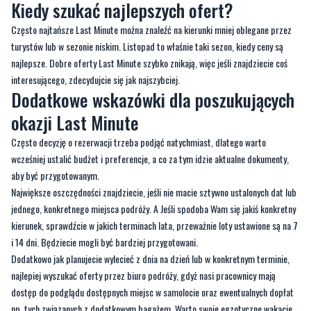
Kiedy szukać najlepszych ofert?
Często najtańsze Last Minute można znaleźć na kierunki mniej oblegane przez
turystów lub w sezonie niskim. Listopad to właśnie taki sezon, kiedy ceny są
najlepsze. Dobre oferty Last Minute szybko znikają, więc jeśli znajdziecie coś
interesującego, zdecydujcie się jak najszybciej.
Dodatkowe wskazówki dla poszukujących
okazji Last Minute
Często decyzję o rezerwacji trzeba podjąć natychmiast, dlatego warto
wcześniej ustalić budżet i preferencje, a co za tym idzie aktualne dokumenty,
aby być przygotowanym.
Największe oszczędności znajdziecie, jeśli nie macie sztywno ustalonych dat lub
jednego, konkretnego miejsca podróży. A Jeśli spodoba Wam się jakiś konkretny
kierunek, sprawdźcie w jakich terminach lata, przeważnie loty ustawione są na 7
i 14 dni. Będziecie mogli być bardziej przygotowani.
Dodatkowo jak planujecie wylecieć z dnia na dzień lub w konkretnym terminie,
najlepiej wyszukać oferty przez biuro podróży, gdyż nasi pracownicy mają
dostęp do podglądu dostępnych miejsc w samolocie oraz ewentualnych dopłat
np. tych związanych z dodatkowym bagażem. Warto swoje egzotyczne wakacje