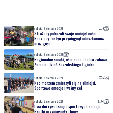
sobota, 8 sierpnia 2026
9
Strażacy pokazali swoje umiejętności.
Rodzinny festyn przyciągnął mieszkańców
oraz gości
sobota, 8 sierpnia 2026
Regionalne smaki, uśmiechu i dobra zabawa.
Za nami Dzień Kaszubskiego Ogórka
sobota, 8 sierpnia 2026
6
Nad morzem zmierzyli się najsilniejsi.
Sportowe emocje i ważny cel
sobota, 8 sierpnia 2026
4
Dwa dni rywalizacji i sportowych emocji.
Rzutki przyciągnęły tłumy