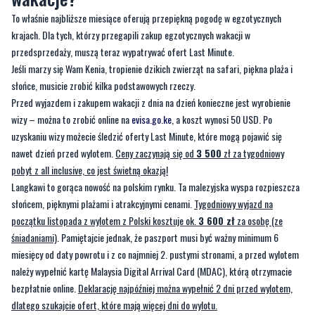
To właśnie najbliższe miesiące oferują przepiękną pogodę w egzotycznych
krajach. Dla tych, którzy przegapili zakup egzotycznych wakacji w
przedsprzedaży, muszą teraz wypatrywać ofert Last Minute.
Jeśli marzy się Wam Kenia, tropienie dzikich zwierząt na safari, piękna plaża i
słońce, musicie zrobić kilka podstawowych rzeczy.
Przed wyjazdem i zakupem wakacji z dnia na dzień konieczne jest wyrobienie
wizy – można to zrobić online na
evisa.go.ke
, a koszt wynosi 50 USD. Po
uzyskaniu wizy możecie śledzić oferty Last Minute, które mogą pojawić się
nawet dzień przed wylotem.
Ceny zaczynają się od
3 500
zł za tygodniowy
pobyt z all inclusive, co jest świetną okazją!
Langkawi to gorąca nowość na polskim rynku. Ta malezyjska wyspa rozpieszcza
słońcem, pięknymi plażami i atrakcyjnymi cenami.
Tygodniowy wyjazd na
początku listopada z wylotem z Polski kosztuje ok.
3 600 zł
za osobę (ze
śniadaniami)
. Pamiętajcie jednak, że paszport musi być ważny minimum 6
miesięcy od daty powrotu i z co najmniej 2. pustymi stronami, a przed wylotem
należy wypełnić kartę Malaysia Digital Arrival Card (MDAC), którą otrzymacie
bezpłatnie online.
Deklarację najpóźniej można wypełnić 2 dni przed wylotem,
dlatego szukajcie ofert, które mają więcej dni do wylotu.