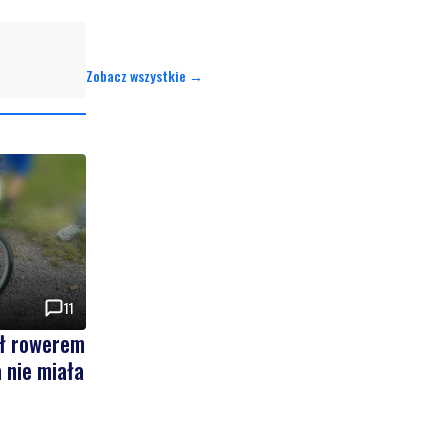
Zobacz wszystkie →
11
ał rowerem
 nie miała