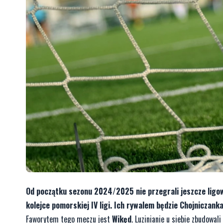
Od początku sezonu 2024/2025 nie przegrali jeszcze ligo
kolejce pomorskiej IV ligi. Ich rywalem będzie Chojniczanka
Faworytem tego meczu jest
Wikęd
. Luzinianie u siebie zbudowal