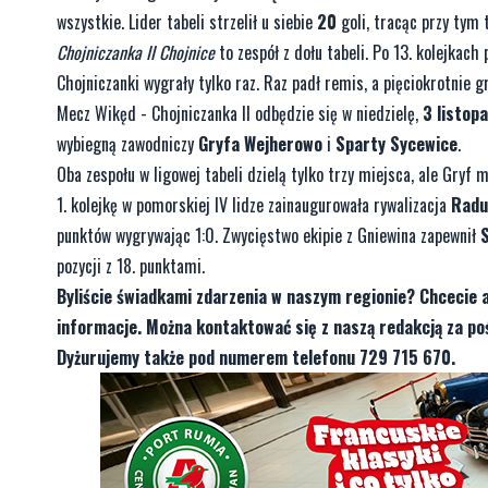
wszystkie. Lider tabeli strzelił u siebie
20
goli, tracąc przy tym 
Chojniczanka II Chojnice
to zespół z dołu tabeli. Po 13. kolejkac
Chojniczanki wygrały tylko raz. Raz padł remis, a pięciokrotnie 
Mecz Wikęd - Chojniczanka II odbędzie się w niedzielę,
3 listop
wybiegną zawodniczy
Gryfa Wejherowo
i
Sparty Sycewice
.
Oba zespołu w ligowej tabeli dzielą tylko trzy miejsca, ale Gryf 
kolejkę w pomorskiej IV lidze zainaugurowała rywalizacja
Radu
punktów wygrywając 1:0. Zwycięstwo ekipie z Gniewina zapewnił
pozycji z 18. punktami.
Byliście świadkami zdarzenia w naszym regionie? Chcecie 
informacje. Można kontaktować się z naszą redakcją za 
Dyżurujemy także pod numerem telefonu 729 715 670.