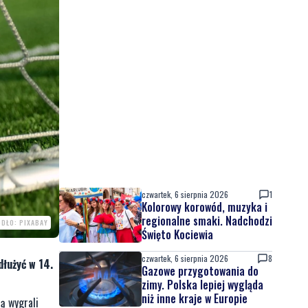
czwartek, 6 sierpnia 2026
1
Kolorowy korowód, muzyka i
regionalne smaki. Nadchodzi
ÓDŁO: PIXABAY
Święto Kociewia
czwartek, 6 sierpnia 2026
8
łużyć w 14.
Gazowe przygotowania do
zimy. Polska lepiej wygląda
niż inne kraje w Europie
ią wygrali