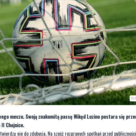
ŹR
wego meczu. Swoją znakomitą passę Wikęd Luzino postara się przed
 II Chojnice.
i twierdzę nie do zdobycia. Na sześć rozgranych spotkań przed publicznośc