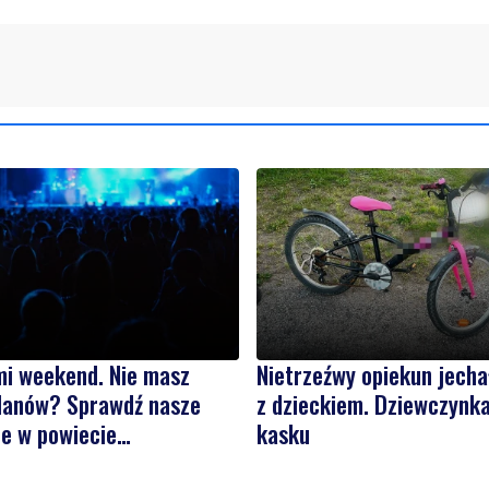
mi weekend. Nie masz
Nietrzeźwy opiekun jech
planów? Sprawdź nasze
z dzieckiem. Dziewczynka
e w powiecie
kasku
skim i puckim