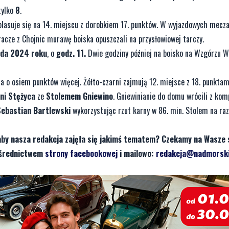
tylko
8
.
h plasuje się na 14. miejscu z dorobkiem 17. punktów. W wyjazdowych mecz
gracze z Chojnic murawę boiska opuszczali na przysłowiowej tarczy.
ada 2024 roku
, o
godz. 11.
Dwie godziny później na boisko na Wzgórzu W
ma o osiem punktów więcej. Żółto-czarni zajmują 12. miejsce z 18. punktam
ni Stężyca
ze
Stolemem Gniewino
. Gniewinianie do domu wrócili z ko
Sebastian Bartlewski
wykorzystując rzut karny w 86. min. Stolem na razi
aby nasza redakcja zajęła się jakimś tematem? Czekamy na Wasze 
pośrednictwem
strony facebookowej
i mailowo:
redakcja@nadmorski