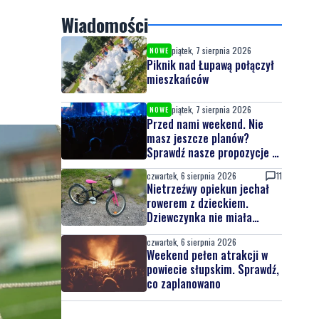
Wiadomości
piątek, 7 sierpnia 2026
NOWE
Piknik nad Łupawą połączył
mieszkańców
piątek, 7 sierpnia 2026
NOWE
Przed nami weekend. Nie
masz jeszcze planów?
Sprawdź nasze propozycje w
powiecie wejherowskim i
czwartek, 6 sierpnia 2026
11
puckim
Nietrzeźwy opiekun jechał
rowerem z dzieckiem.
Dziewczynka nie miała
kasku
czwartek, 6 sierpnia 2026
Weekend pełen atrakcji w
powiecie słupskim. Sprawdź,
co zaplanowano