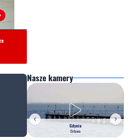
ze
Nasze kamery
Gdynia
Orłowo