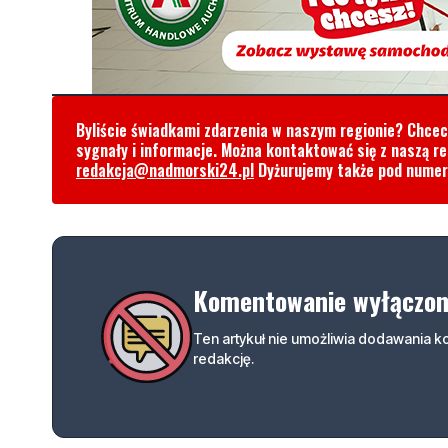
Byliście świadkami zdarzenia w naszym regionie? Chce
sygnały i informacje. Można kontaktować się z naszą r
redakcja@nadmorski24.pl
Dyżurujemy także pod nume
Komentowanie wyłączo
Ten artykuł nie umożliwia dodawania 
redakcję.