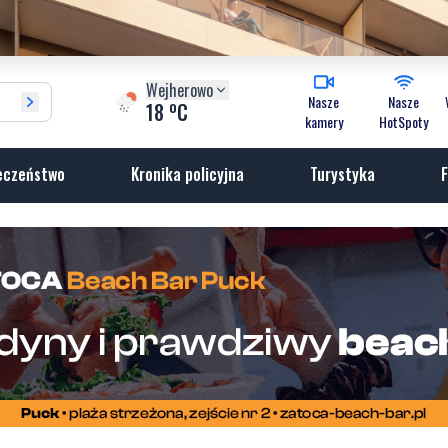
Wejherowo
Nasze
Nasze
o
18
C
kamery
HotSpoty
eczeństwo
Kronika policyjna
Turystyka
F