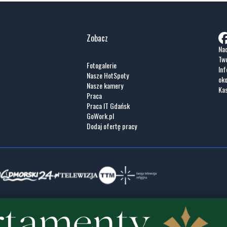
Zobacz
Nad
Two
Fotogalerie
Inf
Nasze HotSpoty
oko
Nasze kamery
Ka
Praca
Praca IT Gdańsk
GoWork.pl
Dodaj ofertę pracy