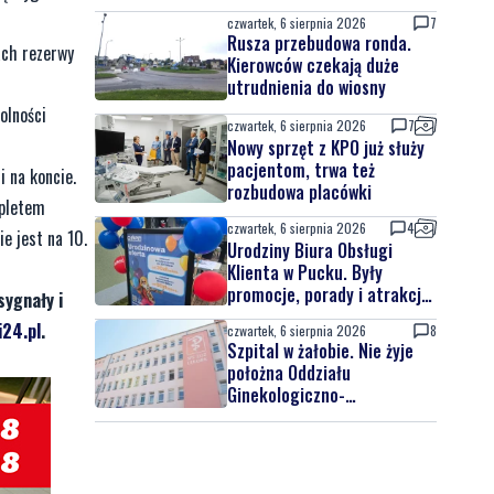
czwartek, 6 sierpnia 2026
7
Rusza przebudowa ronda.
ach rezerwy
Kierowców czekają duże
utrudnienia do wiosny
olności
czwartek, 6 sierpnia 2026
7
Nowy sprzęt z KPO już służy
pacjentom, trwa też
i na koncie.
rozbudowa placówki
mpletem
czwartek, 6 sierpnia 2026
4
e jest na 10.
Urodziny Biura Obsługi
Klienta w Pucku. Były
promocje, porady i atrakcje
sygnały i
dla najmłodszych
24.pl
.
czwartek, 6 sierpnia 2026
8
Szpital w żałobie. Nie żyje
położna Oddziału
Ginekologiczno-
Położniczego