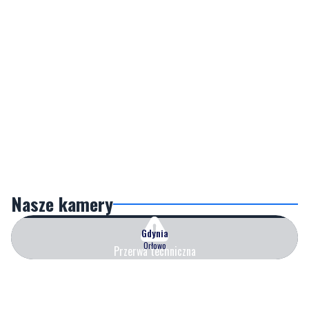
Nasze kamery
Gdynia
Orłowo
Przerwa techniczna