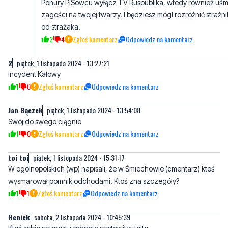
2
4
Zgłoś komentarz
Odpowiedz na komentarz
2
piątek, 1 listopada 2024 - 13:27:21
Incydent Kałowy
1
0
Zgłoś komentarz
Odpowiedz na komentarz
Jan Bączek
piątek, 1 listopada 2024 - 13:54:08
Swój do swego ciągnie
1
0
Zgłoś komentarz
Odpowiedz na komentarz
toi toi
piątek, 1 listopada 2024 - 15:31:17
W ogólnopolskich (wp) napisali, że w Śmiechowie (cmentarz) ktoś
wysmarował pomnik odchodami. Ktoś zna szczegóły?
1
1
Zgłoś komentarz
Odpowiedz na komentarz
Heniek
sobota, 2 listopada 2024 - 10:45:39
Ktoś sobie po prostu granata postawił w toitoi
0
0
Zgłoś komentarz
Odpowiedz na komentarz