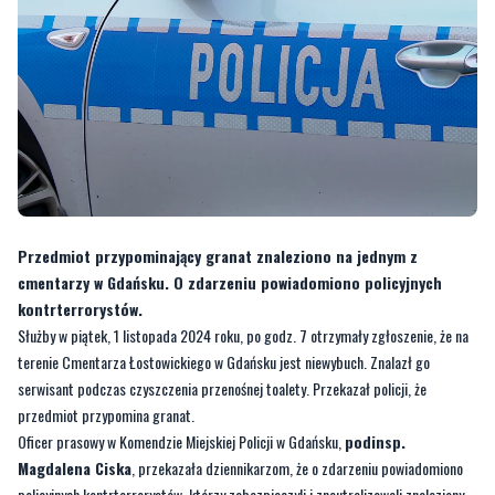
Przedmiot przypominający granat znaleziono na jednym z
cmentarzy w Gdańsku. O zdarzeniu powiadomiono policyjnych
kontrterrorystów.
Służby w piątek, 1 listopada 2024 roku, po godz. 7 otrzymały zgłoszenie, że na
terenie Cmentarza Łostowickiego w Gdańsku jest niewybuch. Znalazł go
serwisant podczas czyszczenia przenośnej toalety. Przekazał policji, że
przedmiot przypomina granat.
Oficer prasowy w Komendzie Miejskiej Policji w Gdańsku,
podinsp.
Magdalena Ciska
, przekazała dziennikarzom, że o zdarzeniu powiadomiono
policyjnych kontrterrorystów, którzy zabezpieczyli i zneutralizowali znaleziony
przedmiot.
Teren został zabezpieczony. Do akcji zadysponowano też strażaków z JRG 6 w
Gdańsku i JRG z Wejherowa. Niewybuch miał zostać przewieziony do Strzepcza.