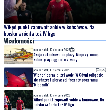
Wikęd punkt zapewnił sobie w końcówce. Na
boiska wróciła też IV liga
Wiadomości
poniedziałek, 10 sierpnia 2026
Akcja ratunkowa na plaży. Nieprzytomną
kobietę wyciągnięto z wody
poniedziałek, 10 sierpnia 2026
3
'Wicher' coraz bliżej wody. W Gdyni odbędzie
się chrzest pierwszej fregaty programu
'Miecznik'
poniedziałek, 10 sierpnia 2026
Wikęd punkt zapewnił sobie w końcówce. Na
boiska wróciła też IV liga
poniedziałek, 10 sierpnia 2026
2
Ciężarówka uderzyła w drzewo. Kierowca nie