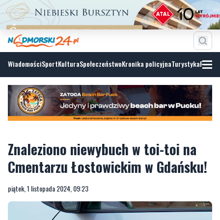
Wiadomości
Sport
Kultura
Społeczeństwo
Kronika policyjna
Turystyka
Fotoga
Znaleziono niewybuch w toi-toi na
Cmentarzu Łostowickim w Gdańsku!
piątek, 1 listopada 2024, 09:23