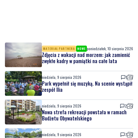
poniedziałek, 10 sierpnia 2026
MATERIAŁ PARTNERA
NOWE
Zdjęcia z wakacji nad morzem: jak zamienić
zwykłe kadry w pamiątki na całe lata
niedziela, 9 sierpnia 2026
1
Park wypełnił się muzyką. Na scenie wystąpił
zespół Ilia
niedziela, 9 sierpnia 2026
2
Nowa strefa rekreacji powstała w ramach
Budżetu Obywatelskiego
niedziela, 9 sierpnia 2026
7
Wojskowe pojazdy, pokazy i atrakcje.
Jubileuszowy Piknik Militarny