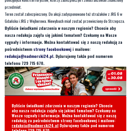
Byliście świadkami zdarzenia w naszym regionie? Chcecie aby
nasza redakcja zajęła się jakimś tematem? Czekamy na Wasze
sygnały i informacje. Można kontaktować się z naszą redakcją za
pośrednictwem
strony facebookowej
i mailowo:
redakcja@nadmorski24.pl
. Dyżurujemy także pod numerem
telefonu 729 715 670.
Byliście świadkami zdarzenia w naszym regionie? Chcecie
aby nasza redakcja zajęła się jakimś tematem? Czekamy na
Wasze sygnały i informacje. Można kontaktować się z naszą
redakcją za pośrednictwem strony facebookowej i mailowo:
redakcja@nadmorski24.pl
Dyżurujemy także pod numerem
telefonu
729 715 670
.