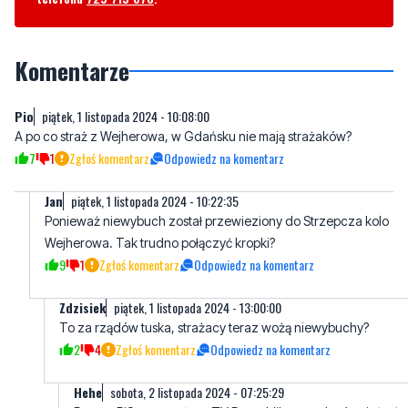
Komentarze
Pio
piątek, 1 listopada 2024 - 10:08:00
A po co straż z Wejherowa, w Gdańsku nie mają strażaków?
7
1
Zgłoś komentarz
Odpowiedz na komentarz
Jan
piątek, 1 listopada 2024 - 10:22:35
Ponieważ niewybuch został przewieziony do Strzepcza kolo
Wejherowa. Tak trudno połączyć kropki?
9
1
Zgłoś komentarz
Odpowiedz na komentarz
Zdzisiek
piątek, 1 listopada 2024 - 13:00:00
To za rządów tuska, strażacy teraz wożą niewybuchy?
2
4
Zgłoś komentarz
Odpowiedz na komentarz
Hehe
sobota, 2 listopada 2024 - 07:25:29
Ponury PiSowcu wyłącz TV Ruspublika, wtedy również uś
zagości na twojej twarzy. I będziesz mógł rozróżnić strażn
od strażaka.